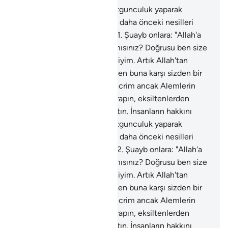
azaltmayın. Yeryüzünde bozgunculuk yaparak
karışıklık çıkarmayın. Sizi ve daha önceki nesilleri
yaratandan korkun" dedi.
181
.
Şuayb onlara: "Allah'a
karşı gelmekten sakınmaz mısınız? Doğrusu ben size
gönderilmiş güvenilir bir elçiyim. Artık Allah'tan
sakının ve bana itaat edin. Ben buna karşı sizden bir
ücret istemiyorum, benim ecrim ancak Alemlerin
Rabbine aittir. Ölçüyü tam yapın, eksiltenlerden
olmayın. Doğru terazi ile tartın. İnsanların hakkını
azaltmayın. Yeryüzünde bozgunculuk yaparak
karışıklık çıkarmayın. Sizi ve daha önceki nesilleri
yaratandan korkun" dedi.
182
.
Şuayb onlara: "Allah'a
karşı gelmekten sakınmaz mısınız? Doğrusu ben size
gönderilmiş güvenilir bir elçiyim. Artık Allah'tan
sakının ve bana itaat edin. Ben buna karşı sizden bir
ücret istemiyorum, benim ecrim ancak Alemlerin
Rabbine aittir. Ölçüyü tam yapın, eksiltenlerden
olmayın. Doğru terazi ile tartın. İnsanların hakkını