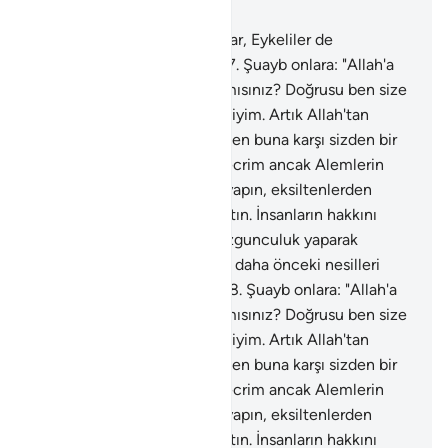
Bölüm 26, Sayfa 375, Juz 19
176
.
Ormanlık yerde oturanlar, Eykeliler de
peygamberleri yalanladı.
177
.
Şuayb onlara: "Allah'a
karşı gelmekten sakınmaz mısınız? Doğrusu ben size
gönderilmiş güvenilir bir elçiyim. Artık Allah'tan
sakının ve bana itaat edin. Ben buna karşı sizden bir
ücret istemiyorum, benim ecrim ancak Alemlerin
Rabbine aittir. Ölçüyü tam yapın, eksiltenlerden
olmayın. Doğru terazi ile tartın. İnsanların hakkını
azaltmayın. Yeryüzünde bozgunculuk yaparak
karışıklık çıkarmayın. Sizi ve daha önceki nesilleri
yaratandan korkun" dedi.
178
.
Şuayb onlara: "Allah'a
karşı gelmekten sakınmaz mısınız? Doğrusu ben size
gönderilmiş güvenilir bir elçiyim. Artık Allah'tan
sakının ve bana itaat edin. Ben buna karşı sizden bir
ücret istemiyorum, benim ecrim ancak Alemlerin
Rabbine aittir. Ölçüyü tam yapın, eksiltenlerden
olmayın. Doğru terazi ile tartın. İnsanların hakkını