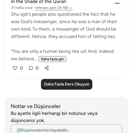
In the Shade of the Quran
31 hafta önce
·
referans
ayet 26:186
Shu`ayb's people also questioned the fact that he
was God's messenger, since he was a man of their
own kind. To them, a messenger of God should be
different. Hence, they accused him of telling lies:
"You are only a human being like us! And, indeed,
we believe...
Daha fazla gör
0
0
Daha Fazla Ders Okuyun
Notlar ve Düşünceler
Bu ayetle ilgili herhangi bir notunuz veya
düşünceniz yok.
Düşüncelerinizi kaydedin…