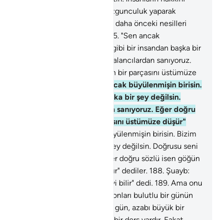
azaltmayın. Yeryüzünde bozgunculuk yaparak
karışıklık çıkarmayın. Sizi ve daha önceki nesilleri
yaratandan korkun" dedi.
185
.
"Sen ancak
büyülenmişin birisin. Bizim gibi bir insandan başka bir
şey değilsin. Doğrusu seni yalancılardan sanıyoruz.
Eğer doğru sözlü isen göğün bir parçasını üstümüze
düşür" dediler.
186
.
"Sen ancak büyülenmişin birisin.
Bizim gibi bir insandan başka bir şey değilsin.
Doğrusu seni yalancılardan sanıyoruz. Eğer doğru
sözlü isen göğün bir parçasını üstümüze düşür"
dediler.
187
.
"Sen ancak büyülenmişin birisin. Bizim
gibi bir insandan başka bir şey değilsin. Doğrusu seni
yalancılardan sanıyoruz. Eğer doğru sözlü isen göğün
bir parçasını üstümüze düşür" dediler.
188
.
Şuayb:
"Rabbim yaptıklarınızı çok iyi bilir" dedi.
189
.
Ama onu
yalanladılar. Bunun üzerine onları bulutlu bir günün
azabı yakaladı. Gerçekten o gün, azabı büyük bir
gündü.
190
.
Doğrusu bunda bir ders vardır. Fakat