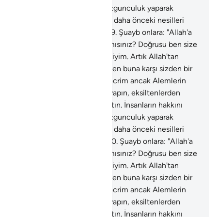
azaltmayın. Yeryüzünde bozgunculuk yaparak
karışıklık çıkarmayın. Sizi ve daha önceki nesilleri
yaratandan korkun" dedi.
179
.
Şuayb onlara: "Allah'a
karşı gelmekten sakınmaz mısınız? Doğrusu ben size
gönderilmiş güvenilir bir elçiyim. Artık Allah'tan
sakının ve bana itaat edin. Ben buna karşı sizden bir
ücret istemiyorum, benim ecrim ancak Alemlerin
Rabbine aittir. Ölçüyü tam yapın, eksiltenlerden
olmayın. Doğru terazi ile tartın. İnsanların hakkını
azaltmayın. Yeryüzünde bozgunculuk yaparak
karışıklık çıkarmayın. Sizi ve daha önceki nesilleri
yaratandan korkun" dedi.
180
.
Şuayb onlara: "Allah'a
karşı gelmekten sakınmaz mısınız? Doğrusu ben size
gönderilmiş güvenilir bir elçiyim. Artık Allah'tan
sakının ve bana itaat edin. Ben buna karşı sizden bir
ücret istemiyorum, benim ecrim ancak Alemlerin
Rabbine aittir. Ölçüyü tam yapın, eksiltenlerden
olmayın. Doğru terazi ile tartın. İnsanların hakkını