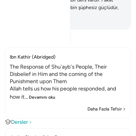
çoğu inanmamıştır.
191
.
Rabbin şüphesiz güçlüdür,
merhametlidir.
-
Turkish Translation(Diyanet)
Tefsir okuyun.
Ibn Kathir (Abridged)
The Response of Shu`ayb's People, Their
Disbelief in Him and the coming of the
Punishment upon Them
Allah tells us how his people responded, and
how it
…
Devamını oku
Daha Fazla Tefsir
Dersler