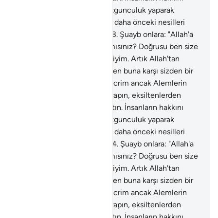
azaltmayın. Yeryüzünde bozgunculuk yaparak
karışıklık çıkarmayın. Sizi ve daha önceki nesilleri
yaratandan korkun" dedi.
183
.
Şuayb onlara: "Allah'a
karşı gelmekten sakınmaz mısınız? Doğrusu ben size
gönderilmiş güvenilir bir elçiyim. Artık Allah'tan
sakının ve bana itaat edin. Ben buna karşı sizden bir
ücret istemiyorum, benim ecrim ancak Alemlerin
Rabbine aittir. Ölçüyü tam yapın, eksiltenlerden
olmayın. Doğru terazi ile tartın. İnsanların hakkını
azaltmayın. Yeryüzünde bozgunculuk yaparak
karışıklık çıkarmayın. Sizi ve daha önceki nesilleri
yaratandan korkun" dedi.
184
.
Şuayb onlara: "Allah'a
karşı gelmekten sakınmaz mısınız? Doğrusu ben size
gönderilmiş güvenilir bir elçiyim. Artık Allah'tan
sakının ve bana itaat edin. Ben buna karşı sizden bir
ücret istemiyorum, benim ecrim ancak Alemlerin
Rabbine aittir. Ölçüyü tam yapın, eksiltenlerden
olmayın. Doğru terazi ile tartın. İnsanların hakkını