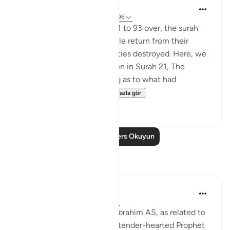
In the Shade of the Quran
31 hafta önce
·
referans
ayet 37:94-96
With this scene in Verses 91 to 93 over, the surah
paints a new one. The people return from their
festivities and see their deities destroyed. Here, we
do not have the details given in Surah 21, The
Prophets, about their asking as to what had
happened and dete...
Daha fazla gör
0
0
Daha Fazla Ders Okuyun
Yansımalar
Hammad Fahim
geçen yıl
·
referans
ayet 37:84-99
When we study the life of Ibrahim AS, as related to
us by Allah SWT, we find a tender-hearted Prophet