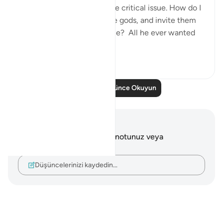
who is concerned about one critical issue. How do I
get people to abandon false gods, and invite them
to the worship of Allah alone? All he ever wanted
was f...
Daha fazla gör
24
5
Daha Fazla Düşünce Okuyun
Notlar ve Düşünceler
Bu ayetle ilgili herhangi bir notunuz veya
düşünceniz yok.
Düşüncelerinizi kaydedin…