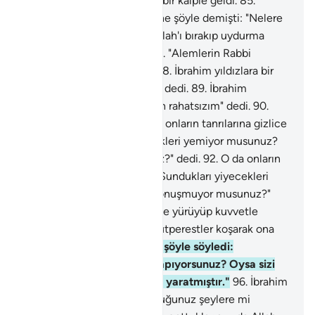
84
.
Nitekim Rabbine temiz bir kalple geldi.
85
.
İbrahim babasına ve milletine şöyle demişti: "Nelere
kulluk ediyorsunuz?"
86
.
"Allah'ı bırakıp uydurma
tanrılar mı istiyorsunuz?"
87
.
"Alemlerin Rabbi
hakkındaki sanınız nedir?"
88
.
İbrahim yıldızlara bir
göz attı ve "Ben rahatsızım" dedi.
89
.
İbrahim
yıldızlara bir göz attı ve "Ben rahatsızım" dedi.
90
.
Onu bırakıp gittiler.
91
.
O da onların tanrılarına gizlice
yönelip: "Sundukları yiyecekleri yemiyor musunuz?
Ne o, konuşmuyor musunuz?" dedi.
92
.
O da onların
tanrılarına gizlice yönelip: "Sundukları yiyecekleri
yemiyor musunuz? Ne o, konuşmuyor musunuz?"
dedi.
93
.
Sonunda, üzerlerine yürüyüp kuvvetle
vurdu.
94
.
Bunun üzerine putperestler koşarak ona
geldiler.
95
.
İbrahim onlara şöyle söyledi:
"Yonttuğunuz şeylere mi tapıyorsunuz? Oysa sizi
de, yonttuklarınızı da Allah yaratmıştır."
96
.
İbrahim
onlara şöyle söyledi: "Yonttuğunuz şeylere mi