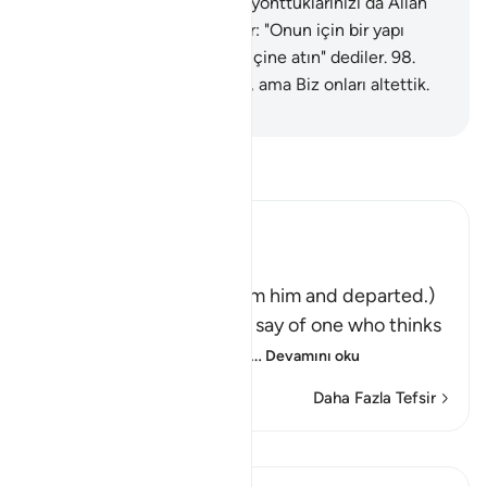
tapıyorsunuz? Oysa sizi de, yonttuklarınızı da Allah
yaratmıştır."
97
.
Putperestler: "Onun için bir yapı
yapın da onu oradan ateşin içine atın" dediler.
98
.
Ona düzen kurmak istediler, ama Biz onları altettik.
-
Turkish Translation(Diyanet)
Tefsir okuyun.
Ibn Kathir (Abridged)
فَتَوَلَّوْاْ عَنْهُ مُدْبِرِينَ
(So they turned away from him and departed.)
Qatadah said, "The Arabs say of one who thinks
deeply that he is looking
…
Devamını oku
Daha Fazla Tefsir
Dersler