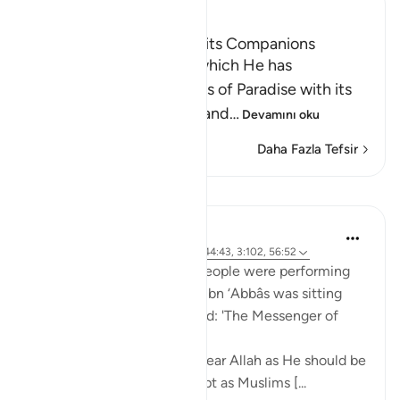
Ibn Kathir (Abridged)
The Tree of Zaqqum and its Companions
Here Allah asks: `Is that which He has
mentioned of the delights of Paradise with its
food, drink, companions and
…
Devamını oku
Daha Fazla Tefsir
Dersler
Prophetic Commentary
8 yıl önce
·
referans
ayet 37:62-66, 44:43, 3:102, 56:52
Mujâhid narrates that the people were performing
tawâf around the Kaaba as Ibn ‘Abbâs was sitting
with a crooked staff. He said: 'The Messenger of
Allah (saws) said:
O you who have believed, fear Allah as He should be
feared and do not die except as Muslims [...