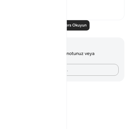
Daha fazla gör
2
0
977
Daha Fazla Ders Okuyun
Notlar ve Düşünceler
Bu ayetle ilgili herhangi bir notunuz veya
düşünceniz yok.
Düşüncelerinizi kaydedin…
Notes