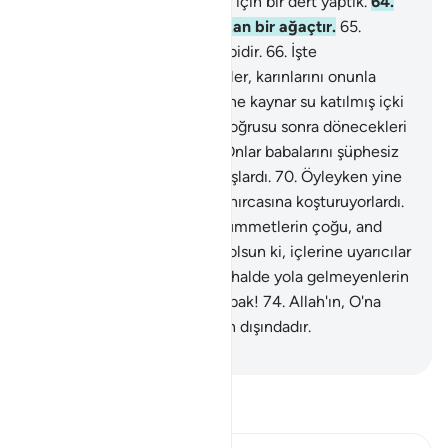
mı?
63
.
Biz o ağacı, zalimler için bir dert yaptık.
64
.
O, cehennemin dibinde çıkan bir ağaçtır.
65
.
Tomurcukları şeytan başı gibidir.
66
.
İşte
cehennemlikler bundan yerler, karınlarını onunla
doldururlar.
67
.
Sonra, üzerine kaynar su katılmış içki
şüphesiz onlar içindir.
68
.
Doğrusu sonra dönecekleri
yer yine cehennemdir.
69
.
Onlar babalarını şüphesiz
sapık kimseler olarak bulmuşlardı.
70
.
Öyleyken yine
de onların izlerinden kovalanırcasına koşturuyorlardı.
71
.
Onlardan önce, evvelki ümmetlerin çoğu, and
olsun ki sapıtmıştı.
72
.
And olsun ki, içlerine uyarıcılar
göndermiştik.
73
.
Uyarıldığı halde yola gelmeyenlerin
sonunun nasıl olduğuna bir bak!
74
.
Allah'ın, O'na
içten bağlanan kulları bunun dışındadır.
-
Turkish Translation(Diyanet)
Tefsir okuyun.