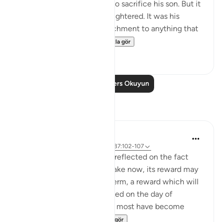
The commandment came to sacrifice his son. But it
wasn't his son that was slaughtered. It was his
attachment. It was his attachment to anything that
could compete w...
Daha fazla gör
67
3
Daha Fazla Ders Okuyun
Yansımalar
Hammad Fahim
10 hafta önce
·
referans
ayet 3:185, 37:102-107
When I read these verses, I reflected on the fact
that for any sacrifice we make now, its reward may
not be visible in the short term, a reward which will
only be truly and fully realized on the day of
judgement. In an era where most have become
accustomed to ...
Daha fazla gör