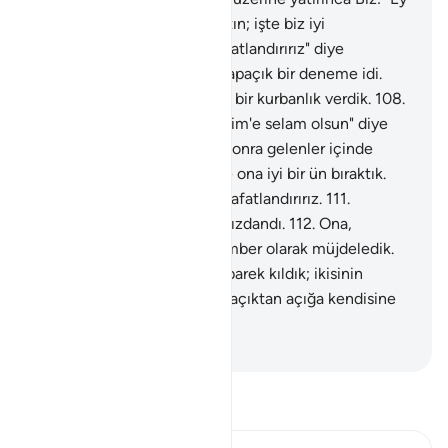
İbrahim! Rüyayı gerçek yaptın; işte biz iyi
davrananları böylece mükafatlandırırız" diye
seslendik.
106
.
Doğrusu bu apaçık bir deneme idi.
107
.
Ona fidye olarak büyük bir kurbanlık verdik.
108
.
Sonra gelenler içinde "İbrahim'e selam olsun" diye
ona iyi bir ün bıraktık.
109
.
Sonra gelenler içinde
"İbrahim'e selam olsun" diye ona iyi bir ün bıraktık.
110
.
İşte iyileri böylece mükafatlandırırız.
111
.
Doğrusu o, inanmış kullarımızdandı.
112
.
Ona,
iyilerden olan İshak'ı peygamber olarak müjdeledik.
113
.
Kendisini ve İshak'ı mübarek kıldık; ikisinin
soyundan iyi olan da vardır, açıktan açığa kendisine
yazık eden de vardır.
-
Turkish Translation(Diyanet)
Tefsir okuyun.