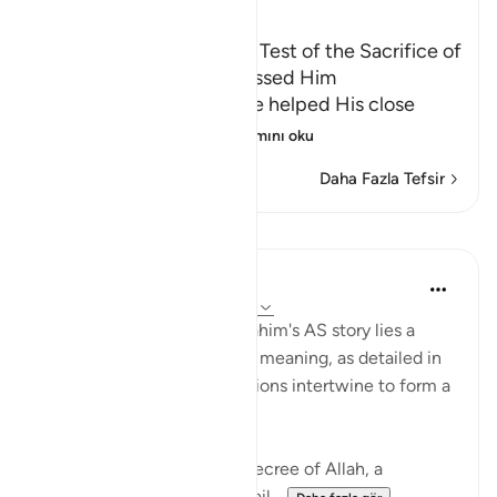
Ibn Kathir (Abridged)
Ibrahim's Emigration, the Test of the Sacrifice of
Isma`il, and how Allah blessed Him
Allah tells us that after He helped His close
friend Ibrahim, pea
…
Devamını oku
Daha Fazla Tefsir
Dersler
Hammad Fahim
2 yıl önce
·
referans
ayet 37:101-104
In the grand tapestry of Ibrahim's AS story lies a
narrative rich with layers of meaning, as detailed in
Surah Saffat. Three dimensions intertwine to form a
profound lesson in faith.
Firstly, there is the divine decree of Allah, a
command (to sacrifice Ismail...