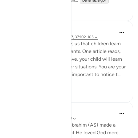
Daha fazla gör
28
3
Hammad Fahim
3 yıl önce
·
referans
ayet 22:78, 2:127, 37:102-105
Modern psychology teaches us that children learn
through observing their parents. One article reads,
'By watching how you behave, your child will learn
about how to react in similar situations. You are your
child’s role model. It’s really important to notice t...
Daha fazla gör
57
10
Yasmin Mogahed
4 yıl önce
·
referans
ayet 37:102-103
Many years ago, our father Ibrahim (AS) made a
choice. He loved his son. But He loved God more.