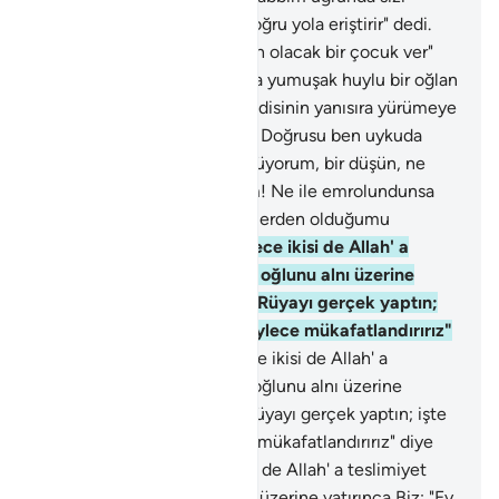
bırakıp gidiyorum; O beni doğru yola eriştirir" dedi.
100
.
"Rabbim! Bana iyilerden olacak bir çocuk ver"
diye yalvardı.
101
.
Biz de ona yumuşak huylu bir oğlan
müjdeledik.
102
.
Çocuk kendisinin yanısıra yürümeye
başlayınca: "Ey oğulcuğum! Doğrusu ben uykuda
iken seni boğazladığımı görüyorum, bir düşün, ne
dersin?" dedi. "Ey babacığım! Ne ile emrolundunsa
yap, Allah dilerse, sabredenlerden olduğumu
göreceksin" dedi.
103
.
Böylece ikisi de Allah' a
teslimiyet gösterip, babası oğlunu alnı üzerine
yatırınca Biz: "Ey İbrahim! Rüyayı gerçek yaptın;
işte biz iyi davrananları böylece mükafatlandırırız"
diye seslendik.
104
.
Böylece ikisi de Allah' a
teslimiyet gösterip, babası oğlunu alnı üzerine
yatırınca Biz: "Ey İbrahim! Rüyayı gerçek yaptın; işte
biz iyi davrananları böylece mükafatlandırırız" diye
seslendik.
105
.
Böylece ikisi de Allah' a teslimiyet
gösterip, babası oğlunu alnı üzerine yatırınca Biz: "Ey