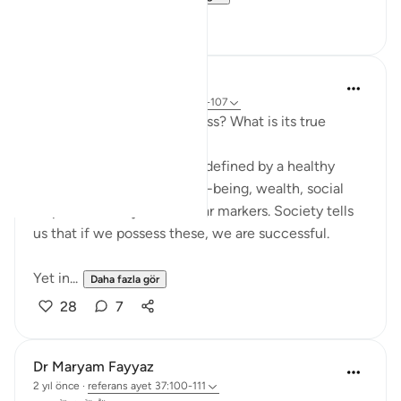
32
7
Hammad Fahim
33 hafta önce
·
referans
ayet 37:101-107
How do we measure success? What is its true
metric?
Conventionally, success is defined by a healthy
bank balance, physical well-being, wealth, social
respect, stability, and similar markers. Society tells
us that if we possess these, we are successful.
Yet in...
Daha fazla gör
28
7
Dr Maryam Fayyaz
2 yıl önce
·
referans
ayet 37:100-111