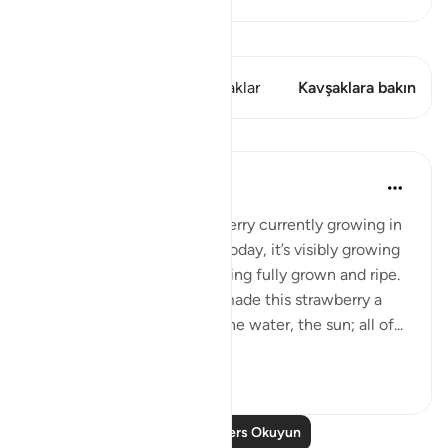
Kıraat'ı görüntüle
Bu ayette şunlar var: 4 Kavşaklar
Kavşaklara bakın
Dersler
Samia Mubarak
5 yıl önce
·
referans
ayet 13:4
Just 2 weeks ago, a strawberry currently growing in
my yard was nonexistent. Today, it’s visibly growing
and just days away from being fully grown and ripe.
It made me think of what made this strawberry a
reality. The seed, the soil, the water, the sun; all of...
Daha fazla gör
28
0
Daha Fazla Ders Okuyun