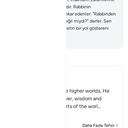
rağmen onlara mağfireti vardır. Rabbinin
cezalandırması çetindir.
7
.
İnkar edenler: "Rabbinden
ona bir mucize indirilmeli değil miydi?" derler. Sen
ancak bir uyarıcısın. Her milletin bir yol göstereni
vardır.
-
Turkish Translation(Diyanet)
Tefsir okuyun.
Ibn Kathir (Abridged)
Allah's Signs on the Earth
After Allah mentioned the higher worlds, He
started asserting His power, wisdom and
control over the lower parts of the worl
…
Devamını oku
Daha Fazla Tefsir