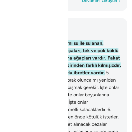
Kelime kelime
Devamını Okuyun
Bağlam içinde okuyun
Bölüm 13, Sayfa 249, Juz 13
4
.
Yeryüzünde, hepsi de aynı su ile sulanan,
birbirine komşu toprak parçaları, tek ve çok köklü
üzüm bağları, ekinler, hurma ağaçları vardır. Fakat
onları şekil ve lezzetçe birbirinden farklı kılmışızdır.
Düşünen kimseler için bunda ibretler vardır.
5
.
Şaşacaksan, onların: "Biz toprak olunca mı yeniden
yaratılacağız?" demelerine şaşmak gerekir. İşte onlar
Rablerini inkar edenlerdir. İşte onlar boyunlarına
demir halkalar vurulanlardır. İşte onlar
cehennemliklerdir, orada temelli kalacaklardır.
6
.
Puta tapanlar senden, iyilikten önce kötülük isterler,
oysa onlardan önce nice ibret alınacak cezalar
verilmiştir. Doğrusu Rabbinin, insanların zulümlerine