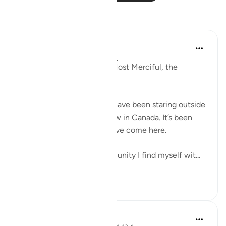
Yansımalar
Razia Zahra
38 hafta önce
·
referans
ayet 13:4
In the Name of Allah, the Most Merciful, the
Especially Merciful,
As I write this reflection, I have been staring outside
my husband’s library window in Canada. It’s been
two months now since I have come here.
Coming from a large community I find myself wit...
Daha fazla gör
17
1
Maryam Nazar