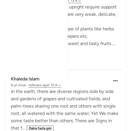
4 yıl önce
·
referans
ayet 25:20, 16:11, 13:4
Climbers, that cannot grow upright require support
for climbing as their stems are very weak, delicate,
and soft.
It is Allah who created all type of plants like herbs
,shrubs, trees, climbers, creepers etc.
The climbers also gives us sweet and tasty fruits ...
Daha fazla gör
11
9
Khaleda Islam
6 yıl önce
·
referans
ayet 13:4
In the earth, there are diverse regions side by side
and gardens of grapes and cultivated fields, and
palm-trees sharing one root and others with single
root, all watered with the same water. Yet We make
some taste better than others. There are Signs in
that f...
Daha fazla gör