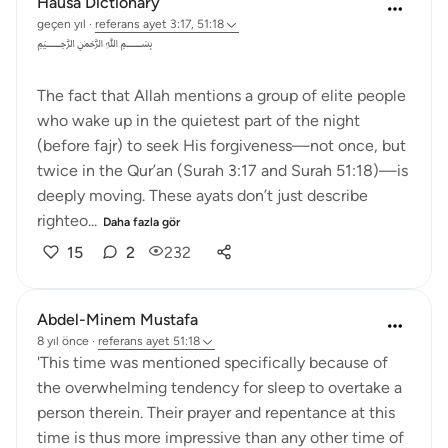
Hausa Dictionary
geçen yıl
·
referans
ayet 3:17, 51:18
﷽
The fact that Allah mentions a group of elite people
who wake up in the quietest part of the night
(before fajr) to seek His forgiveness—not once, but
twice in the Qur’an (Surah 3:17 and Surah 51:18)—is
deeply moving. These ayats don’t just describe
righteo...
Daha fazla gör
15
2
232
Abdel-Minem Mustafa
8 yıl önce
·
referans
ayet 51:18
'This time was mentioned specifically because of
the overwhelming tendency for sleep to overtake a
person therein. Their prayer and repentance at this
time is thus more impressive than any other time of