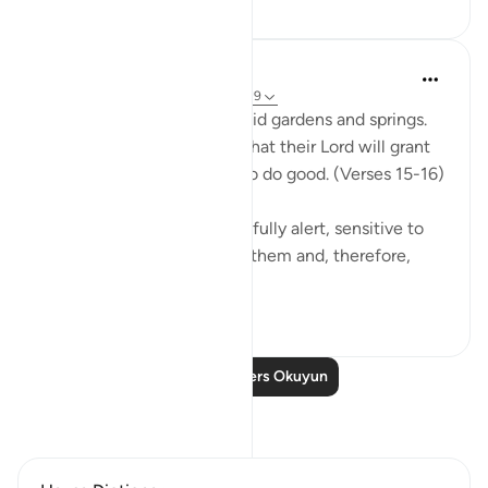
In the Shade of the Quran
32 hafta önce
·
referans
ayet 51:15-19
The God-fearing will be amid gardens and springs.
They will happily receive what their Lord will grant
them; for they were keen to do good. (Verses 15-16)
This God-fearing group are fully alert, sensitive to
the fact that God watches them and, therefore,
they...
Daha fazla gör
0
0
102
Daha Fazla Ders Okuyun
Yansımalar