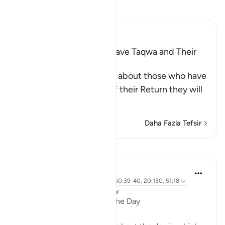
Tefsir okuyun.
Ibn Kathir (Abridged)
Qualities of Those Who have Taqwa and Their
Reward
Allah the Exalted informs about those who have
Taqwa, that on the Day of their Return they will
be a
…
Devamını oku
Daha Fazla Tefsir
Dersler
Dr. Magdy Al-Hilali
5 yıl önce
·
referans
ayet 76:25-26, 50:39-40, 20:130, 51:18
Yayınlanan
Muslim American Society
Special Hours throughout the Day