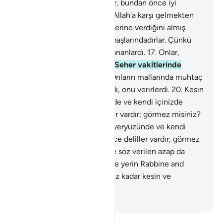
başlarındadırlar. Çünkü onlar, bundan önce iyi
davrananlardı.
16
.
Doğrusu, Allah'a karşı gelmekten
sakınanlar, Rablerinin kendilerine verdiğini almış
olarak bahçelerde ve pınar başlarındadırlar. Çünkü
onlar, bundan önce iyi davrananlardı.
17
.
Onlar,
geceleri az uyuyanlardı.
18
.
Seher vakitlerinde
bağışlanma dilerlerdi.
19
.
Onların mallarında muhtaç
ve yoksullar için bir hak vardı, onu verirlerdi.
20
.
Kesin
olarak inananlara, yeryüzünde ve kendi içinizde
Allah'ın varlığına nice deliller vardır; görmez misiniz?
21
.
Kesin olarak inananlara, yeryüzünde ve kendi
içinizde Allah'ın varlığına nice deliller vardır; görmez
misiniz?
22
.
Rızkınız da, size söz verilen azap da
yukarıdan gelir.
23
.
Göğün ve yerin Rabbine and
olsun ki bu, sizin konuşmanız kadar kesin ve
gerçektir.
-
Turkish Translation(Diyanet)