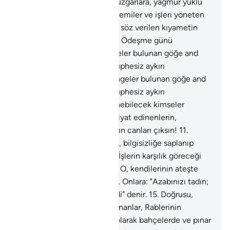
gelecektir.
6
.
Esip savuran rüzgarlara, yağmur yüklü
bulutlara, kolayca süzülen gemiler ve işleri yöneten
meleklere and olsun ki, size söz verilen kıyametin
kopması şüphesiz gerçektir. Ödeşme günü
gelecektir.
7
.
İçinde yörüngeler bulunan göğe and
olsun ki, ey inkarcılar, siz, şüphesiz aykırı
görüştesiniz.
8
.
İçinde yörüngeler bulunan göğe and
olsun ki, ey inkarcılar, siz, şüphesiz aykırı
görüştesiniz.
9
.
Bundan, dönebilecek kimseler
döndürülür.
10
.
Yalancılığı itiyat edinenlerin,
bilgisizliğe saplanıp kalanların canları çıksın!
11
.
Yalancılığı itiyat edinenlerin, bilgisizliğe saplanıp
kalanların canları çıksın!
12
.
İşlerin karşılık göreceği
günün zamanını sorarlar.
13
.
O, kendilerinin ateşte
azap görecekleri gündür.
14
.
Onlara: "Azabınızı tadın;
işte acele beklediğiniz bu idi" denir.
15
.
Doğrusu,
Allah'a karşı gelmekten sakınanlar, Rablerinin
kendilerine verdiğini almış olarak bahçelerde ve pınar