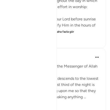
There are three times throughout the day in which
God urges us to exert extra effort in worship:
And glorify the praises of your Lord before sunrise
and before sunset, and glorify Him in the hours of
the night and at both en...
Daha fazla gör
21
3
791
Prophetic Commentary
8 yıl önce
·
referans
ayet 51:18
Abu Hurayrah narrates that the Messenger of Allah
(saws) said:
'Allah, Blessed and Exalted, descends to the lowest
sky every night when the last third of the night is
left. He says: ‘Who is calling upon me so that they
may be answered? Who is asking anything ...
Daha fazla gör
1
0
96