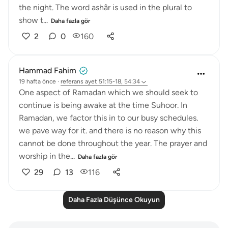
the night. The word ashâr is used in the plural to
show t...
Daha fazla gör
2
0
160
Hammad Fahim
19 hafta önce
·
referans
ayet 51:15-18, 54:34
One aspect of Ramadan which we should seek to
continue is being awake at the time Suhoor. In
Ramadan, we factor this in to our busy schedules.
we pave way for it. and there is no reason why this
cannot be done throughout the year. The prayer and
worship in the...
Daha fazla gör
29
13
116
Daha Fazla Düşünce Okuyun