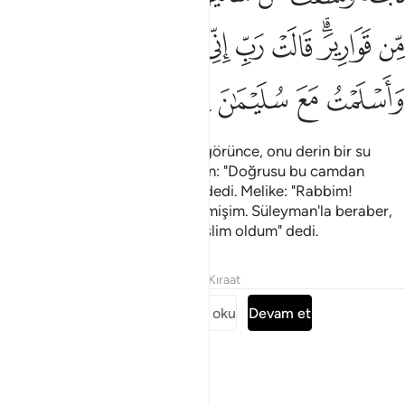
ﳥ
ﳦﳧ
ﳨ
ﳩ
ﳪ
ﳫ
ﳬ
ﳭ
ﳮ
ﳯ
ﳰ
ﳱ
ﳲ
ﳳ
Ona: "Köşke gir" dendi; salonu görünce, onu derin bir su
zannetti, eteğini çekti. Süleyman: "Doğrusu bu camdan
yapılmış mücella bir salondur" dedi. Melike: "Rabbim!
Şüphesiz ben kendime yazık etmişim. Süleyman'la beraber,
Alemlerin Rabbi olan Allah'a teslim oldum" dedi.
Tefsirler
Dersler
Yansımalar
Kıraat
Surenin tamamını oku
Devam et