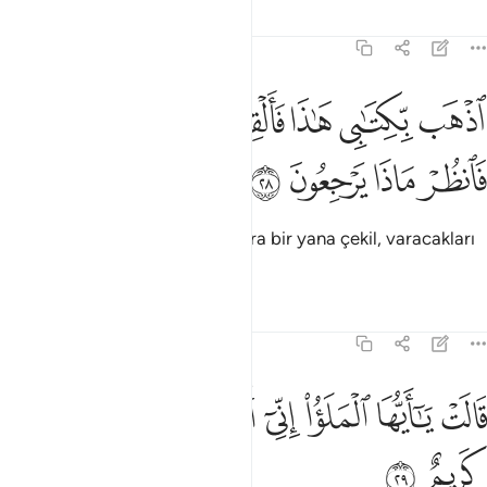
Tefsirler
Dersler
Yansımalar
27:28
ﲃ
ﲄ
ﲅ
ﲆ
ﲇ
ﲈ
ﲉ
ذهب بكتابي هاذا فالقه اليهم ثم تول عنهم فانظر ماذا يرجعون ٢٨
ﲊ
ذْهَب بِّكِتَـٰبِى هَـٰذَا فَأَلْقِهْ إِلَيْهِمْ ثُمَّ تَوَلَّ عَنْهُمْ فَٱنظُرْ مَاذَا يَرْجِعُونَ ٢٨
ﲋ
ﲌ
ﲍ
ﲎ
"Şu yazımı götür, onlara at, sonra bir yana çekil, varacakları
sonuca bak."
Tefsirler
Dersler
Yansımalar
27:29
ﲏ
ﲐ
ﲑ
ﲒ
ﲓ
الت يا ايها الملا اني القي الي كتاب كريم ٢٩
ﲔ
ﲕ
َالَتْ يَـٰٓأَيُّهَا ٱلْمَلَؤُا۟ إِنِّىٓ أُلْقِىَ إِلَىَّ كِتَـٰبٌۭ كَرِيمٌ ٢٩
ﲖ
ﲗ