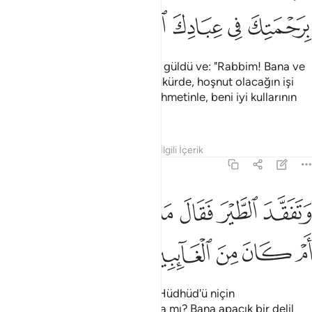
ﲦ
ﲧ
ﲨ
ﲩ
ﲪ
Süleyman, onun sözüne hafifçe güldü ve: "Rabbim! Bana ve
ana babama verdiğin nimete şükürde, hoşnut olacağın işi
yapmakta beni muvaffak kıl. Rahmetinle, beni iyi kullarının
arasına koy" dedi.
Tefsirler
Dersler
Yansımalar
İlgili İçerik
27:20
ﲫ
ﲬ
ﲭ
ﲮ
ﲯ
ﲰ
ﲱ
تفقد الطير فقال ما لي لا ارى الهدهد ام كان من الغايبين ٢٠
ﲲ
َتَفَقَّدَ ٱلطَّيْرَ فَقَالَ مَا لِىَ لَآ أَرَى ٱلْهُدْهُدَ أَمْ كَانَ مِنَ ٱلْغَآئِب
ﲳ
ﲴ
ﲵ
ﲶ
ﲷ
Süleyman, kuşları araştırarak: "Hüdhüd'ü niçin
göremiyorum? Yoksa kayıplarda mı? Bana apaçık bir delil