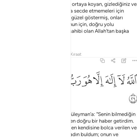
Göklerde ve yerde gizli olanları ortaya koyan, gizlediğiniz ve
açıkladığınız şeyleri bilen Allah'a secde etmemeleri için
şeytan, kendilerine, yaptıklarını güzel göstermiş, onları
doğru yoldan alıkoymuştur. Bunun için, doğru yolu
bulamazlar. O çok büyük arşın sahibi olan Allah'tan başka
tanrı yoktur" dedi.
Tefsirler
Dersler
Yansımalar
Kıraat
27:26
ﱰ
ﱱ
ﱲ
ﱳ
ﱴ
لله لا الاه الا هو رب العرش العظيم ۩‏ ٢٦
ﱵ
ﱶ
ﱷﱸ
للَّهُ لَآ إِلَـٰهَ إِلَّا هُوَ رَبُّ ٱلْعَرْشِ ٱلْعَظِيمِ ۩‏ ٢٦
ﱹ
Çok geçmeden Hüdhüd gelip Süleyman'a: "Senin bilmediğin
bir şeyi öğrendim. Sana Sebe'den doğru bir haber getirdim.
Ora halkına hükmeden, herşeyden kendisine bolca verilen ve
büyük bir tahta sahip olan bir kadın buldum; onun ve