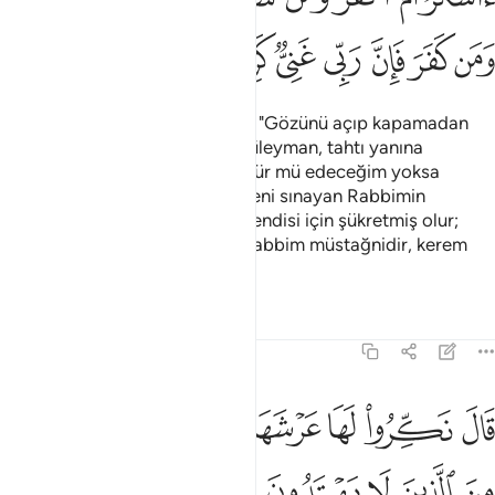
ﲡ
ﲢ
ﲣ
ﲤ
ﲥ
ﲦ
ﲧ
Kitabın bilgisine sahip olan biri: "Gözünü açıp kapamadan
ben onu sana getiririm" dedi. Süleyman, tahtı yanına
yerleşivermiş görünce: "Bu, şükür mü edeceğim yoksa
nankörlük mü edeceğim diye beni sınayan Rabbimin
lütfundandır. Şükreden ancak kendisi için şükretmiş olur;
fakat nankörlük eden bilsin ki Rabbim müstağnidir, kerem
sahibidir" dedi.
Tefsirler
Dersler
Yansımalar
27:41
ﲨ
ﲩ
ﲪ
ﲫ
ﲬ
ﲭ
ﲮ
ال نكروا لها عرشها ننظر اتهتدي ام تكون من الذين لا يهتدون ٤١
ﲯ
َالَ نَكِّرُوا۟ لَهَا عَرْشَهَا نَنظُرْ أَتَهْتَدِىٓ أَمْ تَكُونُ مِنَ ٱلَّذِينَ لَا يَهْتَدُونَ ٤١
ﲰ
ﲱ
ﲲ
ﲳ
ﲴ