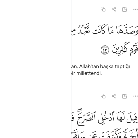
Tefsirler
Dersler
Yansımalar
27:43
ﳆ
ﳇ
ﳈ
ﳉ
ﳊ
ﳋ
ﳌﳍ
ﳎ
صدها ما كانت تعبد من دون الله انها كانت من قوم كافرين ٤٣
ﳏ
ﳐ
َصَدَّهَا مَا كَانَت تَّعْبُدُ مِن دُونِ ٱللَّهِ ۖ إِنَّهَا كَانَتْ مِن قَوْمٍۢ كَـٰفِرِينَ ٤٣
ﳑ
ﳒ
ﳓ
Melikeyi o zamana kadar alıkoyan, Allah'tan başka taptığı
şeylerdi; çünkü kendisi inkarcı bir millettendi.
Tefsirler
Dersler
Yansımalar
27:44
ﳔ
ﳕ
ﳖ
ﳗﳘ
ﳙ
ﳚ
ﳛ
يل لها ادخلي الصرح فلما راته حسبته لجة وكشفت عن ساقيها قال ان
ِيلَ لَهَا ٱدْخُلِى ٱلصَّرْحَ ۖ فَلَمَّا رَأَتْهُ حَسِبَتْهُ لُجَّةًۭ وَكَشَفَتْ عَن سَاقَيْ
ﳜ
ﳝ
ﳞ
ﳟﳠ
ﳡ
ﳢ
ﳣ
ﳤ