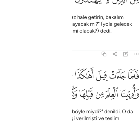
Süleyman "Onun tahtını tanınmaz hale getirin, bakalım
tanıyabilecek mi yoksa tanıyamayacak mı?" (yola gelecek
mi, yoksa yola gelmeyenlerden mi olacak?) dedi.
Tefsirler
Dersler
Yansımalar
27:42
ﲵ
ﲶ
ﲷ
ﲸ
ﲹﲺ
ﲻ
ﲼ
ﲽﲾ
لما جاءت قيل اهاكذا عرشك قالت كانه هو واوتينا العلم من قبلها وكنا م
َلَمَّا جَآءَتْ قِيلَ أَهَـٰكَذَا عَرْشُكِ ۖ قَالَتْ كَأَنَّهُۥ هُوَ ۚ وَأُوتِينَا ٱلْعِلْمَ مِن قَبْلِهَا وَكُ
ﲿ
ﳀ
ﳁ
ﳂ
ﳃ
ﳄ
ﳅ
Melike geldiğinde "Senin tahtın böyle miydi?" denildi. O da
"Sanki odur, daha önce bize bilgi verilmişti ve teslim
olmuştuk" dedi.