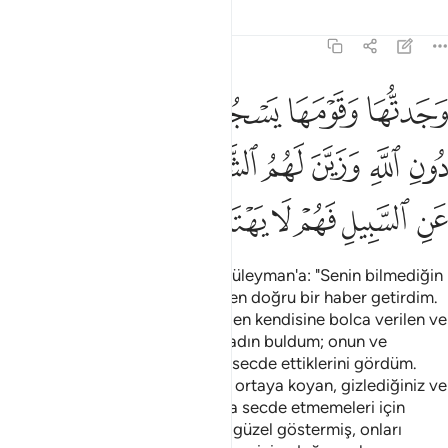
Tefsirler
Dersler
Yansımalar
27:24
ﱍ
ﱎ
ﱏ
ﱐ
ﱑ
جدتها وقومها يسجدون للشمس من دون الله وزين لهم الشيطان اعمالهم
َجَدتُّهَا وَقَوْمَهَا يَسْجُدُونَ لِلشَّمْسِ مِن دُونِ ٱللَّهِ وَزَيَّنَ لَهُمُ ٱلشَّيْطَـٰنُ أَعْمَـٰ
ﱒ
ﱓ
ﱔ
ﱕ
ﱖ
ﱗ
ﱘ
ﱙ
ﱚ
ﱛ
ﱜ
ﱝ
ﱞ
Çok geçmeden Hüdhüd gelip Süleyman'a: "Senin bilmediğin
bir şeyi öğrendim. Sana Sebe'den doğru bir haber getirdim.
Ora halkına hükmeden, herşeyden kendisine bolca verilen ve
büyük bir tahta sahip olan bir kadın buldum; onun ve
milletinin Allah'ı bırakıp güneşe secde ettiklerini gördüm.
Göklerde ve yerde gizli olanları ortaya koyan, gizlediğiniz ve
açıkladığınız şeyleri bilen Allah'a secde etmemeleri için
şeytan, kendilerine, yaptıklarını güzel göstermiş, onları