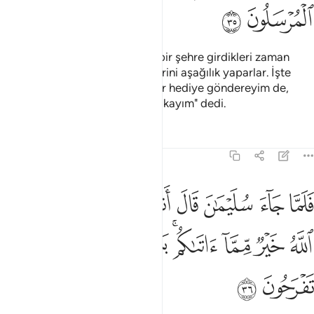
ﳗ
ﳘ
Melike: "Doğrusu hükümdarlar bir şehre girdikleri zaman
orasını bozarlar, onurlu kimselerini aşağılık yaparlar. İşte
böyle davranırlar. Ben onlara bir hediye göndereyim de,
elçilerin ne ile döneceklerine bakayım" dedi.
Tefsirler
Dersler
Yansımalar
27:36
ﱁ
ﱂ
ﱃ
ﱄ
ﱅ
ﱆ
ﱇ
ﱈ
لما جاء سليمان قال اتمدونن بمال فما اتاني الله خير مما اتاكم بل انتم 
َلَمَّا جَآءَ سُلَيْمَـٰنَ قَالَ أَتُمِدُّونَنِ بِمَالٍۢ فَمَآ ءَاتَىٰنِۦَ ٱللَّهُ خَيْرٌۭ مِّمَّآ ءَاتَىٰ
ﱉ
ﱊ
ﱋ
ﱌﱍ
ﱎ
ﱏ
ﱐ
ﱑ
ﱒ