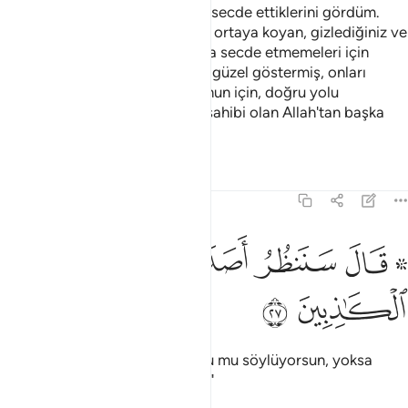
milletinin Allah'ı bırakıp güneşe secde ettiklerini gördüm.
Göklerde ve yerde gizli olanları ortaya koyan, gizlediğiniz ve
açıkladığınız şeyleri bilen Allah'a secde etmemeleri için
şeytan, kendilerine, yaptıklarını güzel göstermiş, onları
doğru yoldan alıkoymuştur. Bunun için, doğru yolu
bulamazlar. O çok büyük arşın sahibi olan Allah'tan başka
tanrı yoktur" dedi.
Tefsirler
Dersler
Yansımalar
27:27
ﱺ ﱻ
ﱼ
ﱽ
۞ ال سننظر اصدقت ام كنت من الكاذبين ٢٧
ﱾ
ﱿ
ﲀ
۞ َالَ سَنَنظُرُ أَصَدَقْتَ أَمْ كُنتَ مِنَ ٱلْكَـٰذِبِينَ ٢٧
ﲁ
ﲂ
Süleyman şöyle söyledi: "Doğru mu söylüyorsun, yoksa
yalancılardan mısın, bakacağız."