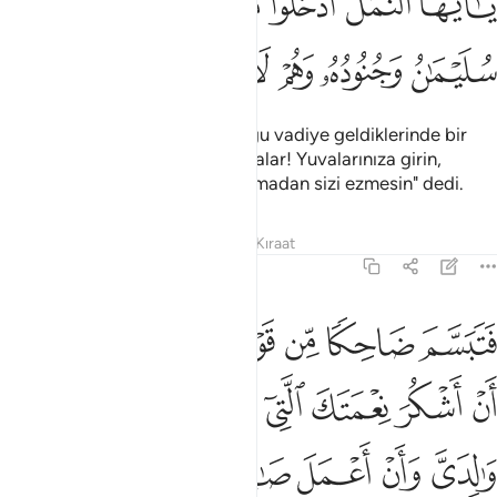
ﲆ
ﲇ
ﲈ
ﲉ
ﲊ
ﲋ
ﲌ
ﲍ
ﲎ
ﲏ
ﲐ
ﲑ
Sonunda, karıncaların bulunduğu vadiye geldiklerinde bir
dişi (kraliçe) karınca: "Ey karıncalar! Yuvalarınıza girin,
Süleyman'ın ordusu farkına varmadan sizi ezmesin" dedi.
Tefsirler
Dersler
Yansımalar
Kıraat
27:19
ﲒ
ﲓ
ﲔ
ﲕ
ﲖ
ﲗ
ﲘ
تبسم ضاحكا من قولها وقال رب اوزعني ان اشكر نعمتك التي انعمت ع
َتَبَسَّمَ ضَاحِكًۭا مِّن قَوْلِهَا وَقَالَ رَبِّ أَوْزِعْنِىٓ أَنْ أَشْكُرَ نِعْمَتَكَ 
ﲙ
ﲚ
ﲛ
ﲜ
ﲝ
ﲞ
ﲟ
ﲠ
ﲡ
ﲢ
ﲣ
ﲤ
ﲥ