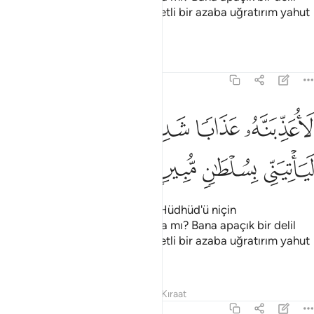
getirmelidir; yoksa onu ya şiddetli bir azaba uğratırım yahut
keserim" dedi.
Tefsirler
Dersler
Yansımalar
27:21
ﲸ
ﲹ
ﲺ
ﲻ
اعذبنه عذابا شديدا او لاذبحنه او لياتيني بسلطان مبين ٢١
ﲼ
ﲽ
َأُعَذِّبَنَّهُۥ عَذَابًۭا شَدِيدًا أَوْ لَأَا۟ذْبَحَنَّهُۥٓ أَوْ لَيَأْتِيَنِّى بِسُلْطَـٰنٍۢ مُّبِينٍۢ ١
ﲾ
ﲿ
ﳀ
ﳁ
Süleyman, kuşları araştırarak: "Hüdhüd'ü niçin
göremiyorum? Yoksa kayıplarda mı? Bana apaçık bir delil
getirmelidir; yoksa onu ya şiddetli bir azaba uğratırım yahut
keserim" dedi.
Tefsirler
Dersler
Yansımalar
Kıraat
27:22