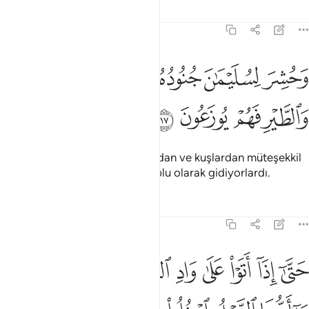
Tefsirler
Dersler
Yansımalar
27:17
ﱴ
ﱵ
ﱶ
ﱷ
ﱸ
حشر لسليمان جنوده من الجن والانس والطير فهم يوزعون ١٧
ﱹ
َحُشِرَ لِسُلَيْمَـٰنَ جُنُودُهُۥ مِنَ ٱلْجِنِّ وَٱلْإِنسِ وَٱلطَّيْرِ فَهُمْ يُوزَعُونَ ١٧
ﱺ
ﱻ
ﱼ
ﱽ
Süleyman'ın cinlerden, insanlardan ve kuşlardan müteşekkil
olan ordusu toplandı. Hepsi toplu olarak gidiyorlardı.
Tefsirler
Dersler
Yansımalar
27:18
ﱾ
ﱿ
ﲀ
ﲁ
ﲂ
ﲃ
ﲄ
ﲅ
تى اذا اتوا على واد النمل قالت نملة يا ايها النمل ادخلوا مساكنكم لا 
َتَّىٰٓ إِذَآ أَتَوْا۟ عَلَىٰ وَادِ ٱلنَّمْلِ قَالَتْ نَمْلَةٌۭ يَـٰٓأَيُّهَا ٱلنَّمْلُ ٱدْخُلُوا۟ مَسَـٰكِنَكُمْ لَا 