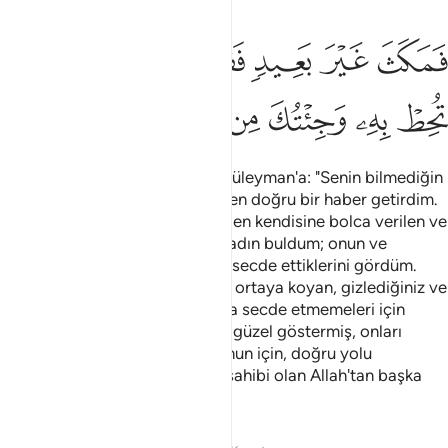
ﳂ
ﳃ
ﳄ
ﳅ
ﳆ
ﳇ
ﳈ
مكث غير بعيد فقال احطت بما لم تحط به وجيتك من سبا بنبا يقين ٢٢
َمَكَثَ غَيْرَ بَعِيدٍۢ فَقَالَ أَحَطتُ بِمَا لَمْ تُحِطْ بِهِۦ وَجِئْتُكَ مِن سَبَإٍۭ بِنَبَإ
ﳉ
ﳊ
ﳋ
ﳌ
ﳍ
ﳎ
ﳏ
ﳐ
Çok geçmeden Hüdhüd gelip Süleyman'a: "Senin bilmediğin
bir şeyi öğrendim. Sana Sebe'den doğru bir haber getirdim.
Ora halkına hükmeden, herşeyden kendisine bolca verilen ve
büyük bir tahta sahip olan bir kadın buldum; onun ve
milletinin Allah'ı bırakıp güneşe secde ettiklerini gördüm.
Göklerde ve yerde gizli olanları ortaya koyan, gizlediğiniz ve
açıkladığınız şeyleri bilen Allah'a secde etmemeleri için
şeytan, kendilerine, yaptıklarını güzel göstermiş, onları
doğru yoldan alıkoymuştur. Bunun için, doğru yolu
bulamazlar. O çok büyük arşın sahibi olan Allah'tan başka
tanrı yoktur" dedi.