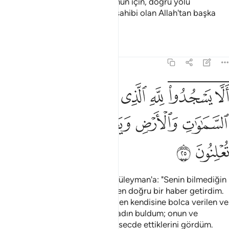
doğru yoldan alıkoymuştur. Bunun için, doğru yolu
bulamazlar. O çok büyük arşın sahibi olan Allah'tan başka
tanrı yoktur" dedi.
Tefsirler
Dersler
Yansımalar
27:25
ﱟﱠ
ﱡﱢ
ﱣ
ﱤ
ﱥ
ﱦ
ﱧ
لا يسجدوا لله الذي يخرج الخبء في السماوات والارض ويعلم ما تخفون و
َلَّا يَسْجُدُوا۟ لِلَّهِ ٱلَّذِى يُخْرِجُ ٱلْخَبْءَ فِى ٱلسَّمَـٰوَٰتِ وَٱلْأَرْضِ وَيَعْلَمُ مَا تُخ
ﱨ
ﱩ
ﱪ
ﱫ
ﱬ
ﱭ
ﱮ
ﱯ
Çok geçmeden Hüdhüd gelip Süleyman'a: "Senin bilmediğin
bir şeyi öğrendim. Sana Sebe'den doğru bir haber getirdim.
Ora halkına hükmeden, herşeyden kendisine bolca verilen ve
büyük bir tahta sahip olan bir kadın buldum; onun ve
milletinin Allah'ı bırakıp güneşe secde ettiklerini gördüm.