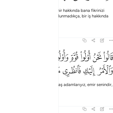
"Ey ileri gelenler! Vereceğim emir hakkında bana fikrinizi
söyleyin; siz benim yanımda bulunmadıkça, bir iş hakkında
kesin bir hüküm vermem" dedi.
Tefsirler
Dersler
Yansımalar
27:33
ﲴ
ﲵ
ﲶ
ﲷ
ﲸ
ﲹ
ﲺ
الوا نحن اولو قوة واولو باس شديد والامر اليك فانظري ماذا تامرين ٣٣
َالُوا۟ نَحْنُ أُو۟لُوا۟ قُوَّةٍۢ وَأُو۟لُوا۟ بَأْسٍۢ شَدِيدٍۢ وَٱلْأَمْرُ إِلَيْكِ فَٱنظ
ﲻ
ﲼ
ﲽ
ﲾ
ﲿ
ﳀ
"Biz güçlü kimseler ve zorlu savaş adamlarıyız, emir senindir,
sen emretmene bak."
Tefsirler
Dersler
Yansımalar
27:34