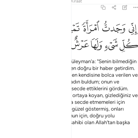
Tefsirler
Dersler
Yansımalar
Kıraat
27:23
ﱁ
ﱂ
ﱃ
ﱄ
ﱅ
ني وجدت امراة تملكهم واوتيت من كل شيء ولها عرش عظيم ٢٣
ﱆ
ِنِّى وَجَدتُّ ٱمْرَأَةًۭ تَمْلِكُهُمْ وَأُوتِيَتْ مِن كُلِّ شَىْءٍۢ وَلَهَا عَرْشٌ عَظِيم
ﱇ
ﱈ
ﱉ
ﱊ
ﱋ
ﱌ
Çok geçmeden Hüdhüd gelip Süleyman'a: "Senin bilmediğin
bir şeyi öğrendim. Sana Sebe'den doğru bir haber getirdim.
Ora halkına hükmeden, herşeyden kendisine bolca verilen ve
büyük bir tahta sahip olan bir kadın buldum; onun ve
milletinin Allah'ı bırakıp güneşe secde ettiklerini gördüm.
Göklerde ve yerde gizli olanları ortaya koyan, gizlediğiniz ve
açıkladığınız şeyleri bilen Allah'a secde etmemeleri için
şeytan, kendilerine, yaptıklarını güzel göstermiş, onları
doğru yoldan alıkoymuştur. Bunun için, doğru yolu
bulamazlar. O çok büyük arşın sahibi olan Allah'tan başka
tanrı yoktur" dedi.