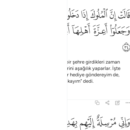
ﳁ
ﳂ
ﳃ
ﳄ
ﳅ
ﳆ
ﳇ
الت ان الملوك اذا دخلوا قرية افسدوها وجعلوا اعزة اهلها اذلة وكذالك يف
َالَتْ إِنَّ ٱلْمُلُوكَ إِذَا دَخَلُوا۟ قَرْيَةً أَفْسَدُوهَا وَجَعَلُوٓا۟ أَعِزَّةَ أَهْلِهَآ أَذِلَّةًۭ 
ﳈ
ﳉ
ﳊ
ﳋﳌ
ﳍ
ﳎ
ﳏ
Melike: "Doğrusu hükümdarlar bir şehre girdikleri zaman
orasını bozarlar, onurlu kimselerini aşağılık yaparlar. İşte
böyle davranırlar. Ben onlara bir hediye göndereyim de,
elçilerin ne ile döneceklerine bakayım" dedi.
Tefsirler
Dersler
Yansımalar
27:35
ﳐ
ﳑ
ﳒ
ﳓ
اني مرسلة اليهم بهدية فناظرة بم يرجع المرسلون ٣٥
ﳔ
ﳕ
ﳖ
َإِنِّى مُرْسِلَةٌ إِلَيْهِم بِهَدِيَّةٍۢ فَنَاظِرَةٌۢ بِمَ يَرْجِعُ ٱلْمُرْسَلُونَ 