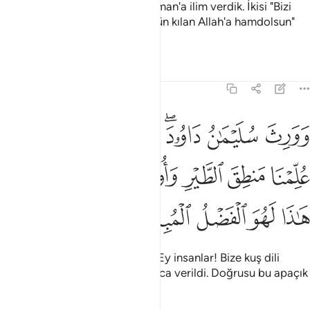
And olsun ki, Davud'a ve Süleyman'a ilim verdik. İkisi "Bizi
mümin kullarının çoğundan üstün kılan Allah'a hamdolsun"
dediler.
Tefsirler
Dersler
Yansımalar
27:16
ﱟ
ﱠ
ﱡﱢ
ﱣ
ﱤ
ﱥ
ورث سليمان داوود وقال يا ايها الناس علمنا منطق الطير واوتينا من كل
َوَرِثَ سُلَيْمَـٰنُ دَاوُۥدَ ۖ وَقَالَ يَـٰٓأَيُّهَا ٱلنَّاسُ عُلِّمْنَا مَنطِقَ ٱلطَّي
ﱦ
ﱧ
ﱨ
ﱩ
ﱪ
ﱫ
ﱬﱭ
ﱮ
ﱯ
ﱰ
ﱱ
ﱲ
ﱳ
Süleyman Davud'a varis oldu: "Ey insanlar! Bize kuş dili
öğretildi ve bize herşeyden bolca verildi. Doğrusu bu apaçık
bir lütuftur" dedi.