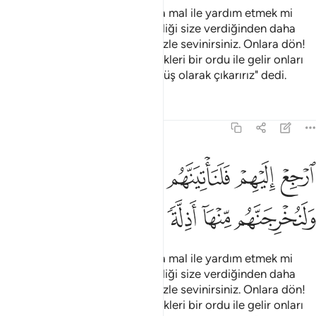
Süleyman'a geldiklerinde: "Bana mal ile yardım etmek mi
istiyorsunuz? Allah'ın bana verdiği size verdiğinden daha
iyidir. Ama belki de siz hediyenizle sevinirsiniz. Onlara dön!
And olsun ki, güç yetiremeyecekleri bir ordu ile gelir onları
oradan alçalmış ve küçük düşmüş olarak çıkarırız" dedi.
Tefsirler
Dersler
Yansımalar
27:37
ﱓ
ﱔ
ﱕ
ﱖ
ﱗ
ﱘ
ﱙ
ﱚ
رجع اليهم فلناتينهم بجنود لا قبل لهم بها ولنخرجنهم منها اذلة وهم صاغرو
رْجِعْ إِلَيْهِمْ فَلَنَأْتِيَنَّهُم بِجُنُودٍۢ لَّا قِبَلَ لَهُم بِهَا وَلَنُخْرِجَنَّهُم مِّنْهَآ أَذِلَّةًۭ و
ﱛ
ﱜ
ﱝ
ﱞ
ﱟ
ﱠ
Süleyman'a geldiklerinde: "Bana mal ile yardım etmek mi
istiyorsunuz? Allah'ın bana verdiği size verdiğinden daha
iyidir. Ama belki de siz hediyenizle sevinirsiniz. Onlara dön!
And olsun ki, güç yetiremeyecekleri bir ordu ile gelir onları