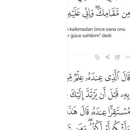
ﱶ
ﱷﱸ
ﱹ
ﱺ
ﱻ
ﱼ
ﱽ
Cinlerden bir ifrit: "Sen yerinden kalkmadan önce sana onu
getiririm, buna karşı güvenilir bir güce sahibim" dedi.
Tefsirler
Dersler
Yansımalar
27:40
ﱾ
ﱿ
ﲀ
ﲁ
ﲂ
ﲃ
ﲄ
ﲅ
ال الذي عنده علم من الكتاب انا اتيك به قبل ان يرتد اليك طرفك فلم
َالَ ٱلَّذِى عِندَهُۥ عِلْمٌۭ مِّنَ ٱلْكِتَـٰبِ أَنَا۠ ءَاتِيكَ بِهِۦ قَبْلَ أَن يَرْتَدَّ إِلَيْكَ 
ﲆ
ﲇ
ﲈ
ﲉ
ﲊ
ﲋﲌ
ﲍ
ﲎ
ﲏ
ﲐ
ﲑ
ﲒ
ﲓ
ﲔ
ﲕ
ﲖ
ﲗ
ﲘ
ﲙﲚ
ﲛ
ﲜ
ﲝ
ﲞ
ﲟﲠ