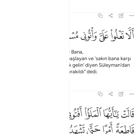
Tefsirler
Dersler
Yansımalar
27:31
ﲡ
ﲢ
ﲣ
ﲤ
لا تعلوا علي واتوني مسلمين ٣١
ﲥ
ﲦ
َلَّا تَعْلُوا۟ عَلَىَّ وَأْتُونِى مُسْلِمِينَ ٣١
Sebe melikesi: "Ey ileri gelenler! Bana,
Bismillahirrahmanirrahim diye başlayan ve 'sakın bana karşı
baş kaldırmayın ve teslim olarak gelin' diyen Süleyman'dan
gönderilen önemli bir mektup bırakıldı" dedi.
Tefsirler
Dersler
Yansımalar
27:32
ﲧ
ﲨ
ﲩ
ﲪ
ﲫ
ﲬ
ﲭ
ﲮ
الت يا ايها الملا افتوني في امري ما كنت قاطعة امرا حتى تشهدون ٣٢
َالَتْ يَـٰٓأَيُّهَا ٱلْمَلَؤُا۟ أَفْتُونِى فِىٓ أَمْرِى مَا كُنتُ قَاطِعَةً أَمْرًا حَتَّىٰ تَشْهَدُونِ 
ﲯ
ﲰ
ﲱ
ﲲ
ﲳ