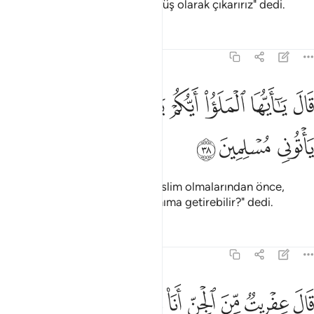
oradan alçalmış ve küçük düşmüş olarak çıkarırız" dedi.
Tefsirler
Dersler
Yansımalar
27:38
ﱡ
ﱢ
ﱣ
ﱤ
ﱥ
ﱦ
ال يا ايها الملا ايكم ياتيني بعرشها قبل ان ياتوني مسلمين ٣٨
ﱧ
ﱨ
َالَ يَـٰٓأَيُّهَا ٱلْمَلَؤُا۟ أَيُّكُمْ يَأْتِينِى بِعَرْشِهَا قَبْلَ أَن يَأْتُونِى مُسْلِمِينَ ٣٨
ﱩ
ﱪ
ﱫ
Süleyman: "Ey cemaat! Bana teslim olmalarından önce,
hanginiz o kraliçenin tahtını yanıma getirebilir?" dedi.
Tefsirler
Dersler
Yansımalar
27:39
ﱬ
ﱭ
ﱮ
ﱯ
ﱰ
ﱱ
ﱲ
ﱳ
ﱴ
ﱵ
ال عفريت من الجن انا اتيك به قبل ان تقوم من مقامك واني عليه لقوي 
َالَ عِفْرِيتٌۭ مِّنَ ٱلْجِنِّ أَنَا۠ ءَاتِيكَ بِهِۦ قَبْلَ أَن تَقُومَ مِن مَّقَامِكَ ۖ وَإِنِّى ع