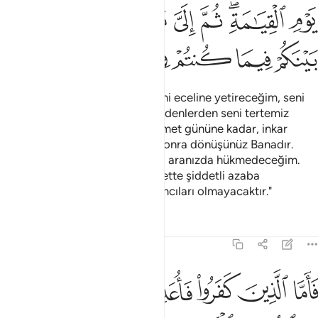
ﱦ
ﱧﱨ
ﱩ
ﱪ
ﱫ
ﱬ
ﱭ
ﱮ
ﱯ
ﱰ
ﱱ
ﱲ
Allah demişti ki: "Ey İsa! Ben seni eceline yetireceğim, seni
kendime yükselteceğim, inkar edenlerden seni tertemiz
ayıracağım; sana uyanları, kıyamet gününe kadar, inkar
edenlerin üstünde tutacağım. Sonra dönüşünüz Banadır.
Ayrılığa düştüğünüz hususlarda aranızda hükmedeceğim.
İnkar edenleri de dünya ve ahirette şiddetli azaba
uğratacağım. Onların hiç yardımcıları olmayacaktır."
Tefsirler
Dersler
Yansımalar
3:56
ﱳ
ﱴ
ﱵ
ﱶ
ﱷ
ﱸ
اما الذين كفروا فاعذبهم عذابا شديدا في الدنيا والاخرة وما لهم من ناصر
َأَمَّا ٱلَّذِينَ كَفَرُوا۟ فَأُعَذِّبُهُمْ عَذَابًۭا شَدِيدًۭا فِى ٱلدُّنْيَا وَٱلْـَٔاخِرَةِ وَمَا