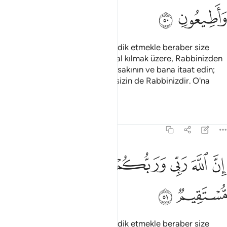
ﲭ
ﲮ
"Benden önce gelen Tevrat'ı tasdik etmekle beraber size
yasak edilenlerin bir kısmını helal kılmak üzere, Rabbinizden
size bir ayet getirdim. Allah'tan sakının ve bana itaat edin;
çünkü Allah benim de Rabbim, sizin de Rabbinizdir. O'na
kulluk edin, bu doğru yoldur".
Tefsirler
Dersler
Yansımalar
3:51
ﲯ
ﲰ
ﲱ
ﲲ
ن الله ربي وربكم فاعبدوه هاذا صراط مستقيم ٥١
ﲳﲴ
ﲵ
ﲶ
ِنَّ ٱللَّهَ رَبِّى وَرَبُّكُمْ فَٱعْبُدُوهُ ۗ هَـٰذَا صِرَٰطٌۭ مُّسْتَقِيمٌۭ ٥١
ﲷ
ﲸ
"Benden önce gelen Tevrat'ı tasdik etmekle beraber size