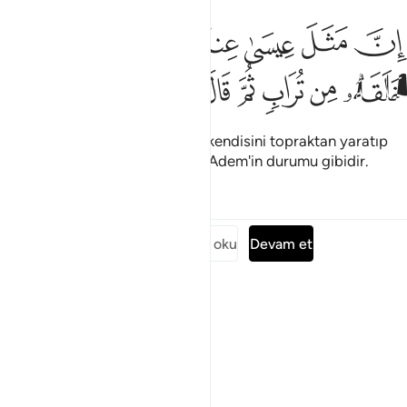
ﲖ
ﲗ
ﲘ
ﲙ
ﲚ
ﲛ
ﲜﲝ
ن مثل عيسى عند الله كمثل ادم خلقه من تراب ثم قال له كن فيكون ٥٩
ِنَّ مَثَلَ عِيسَىٰ عِندَ ٱللَّهِ كَمَثَلِ ءَادَمَ ۖ خَلَقَهُۥ مِن تُرَابٍۢ ثُمَّ قَالَ لَهُۥ كُن فَيَكُونُ
ﲞ
ﲟ
ﲠ
ﲡ
ﲢ
ﲣ
ﲤ
ﲥ
ﲦ
Allah'ın katında İsa'nın durumu kendisini topraktan yaratıp
sonra ol demesiyle olmuş olan Adem'in durumu gibidir.
Tefsirler
Dersler
Yansımalar
Surenin tamamını oku
Devam et