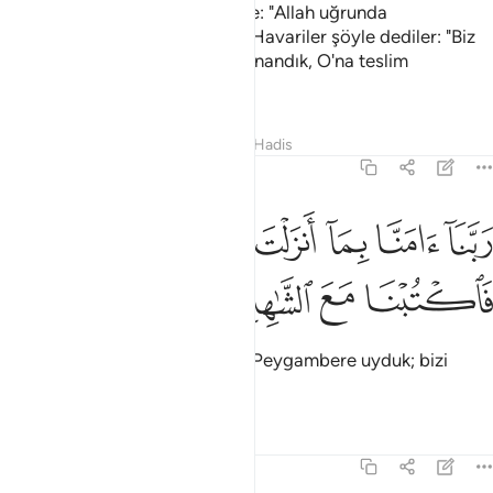
İsa onların inkarlarını hissedince: "Allah uğrunda
yardımcılarım kimlerdir?" dedi. Havariler şöyle dediler: "Biz
Allah'ın yardımcılarıyız, Allah'a inandık, O'na teslim
olduğumuza şahid ol".
Tefsirler
Dersler
Yansımalar
Hadis
3:53
ﱁ
ﱂ
ﱃ
ﱄ
ﱅ
بنا امنا بما انزلت واتبعنا الرسول فاكتبنا مع الشاهدين ٥٣
ﱆ
َبَّنَآ ءَامَنَّا بِمَآ أَنزَلْتَ وَٱتَّبَعْنَا ٱلرَّسُولَ فَٱكْتُبْنَا مَعَ ٱلشَّـٰ
ﱇ
ﱈ
ﱉ
ﱊ
"Rabbimiz! İndirdiğine inandık, Peygambere uyduk; bizi
sahid olanlarla beraber yaz".
Tefsirler
Dersler
Yansımalar
3:54