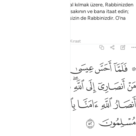
yasak edilenlerin bir kısmını helal kılmak üzere, Rabbinizden
size bir ayet getirdim. Allah'tan sakının ve bana itaat edin;
çünkü Allah benim de Rabbim, sizin de Rabbinizdir. O'na
kulluk edin, bu doğru yoldur".
Tefsirler
Dersler
Yansımalar
Kıraat
3:52
ﲹ ﲺ
ﲻ
ﲼ
ﲽ
ﲾ
ﲿ
لما احس عيسى منهم الكفر قال من انصاري الى الله قال الحواريون نحن ا
َلَمَّآ أَحَسَّ عِيسَىٰ مِنْهُمُ ٱلْكُفْرَ قَالَ مَنْ أَنصَارِىٓ إِلَى ٱللَّهِ ۖ قَالَ ٱلْحَوَارِيُّونَ
ﳀ
ﳁ
ﳂ
ﳃﳄ
ﳅ
ﳆ
ﳇ
ﳈ
ﳉ
ﳊ
ﳋ
ﳌ
ﳍ
ﳎ
ﳏ