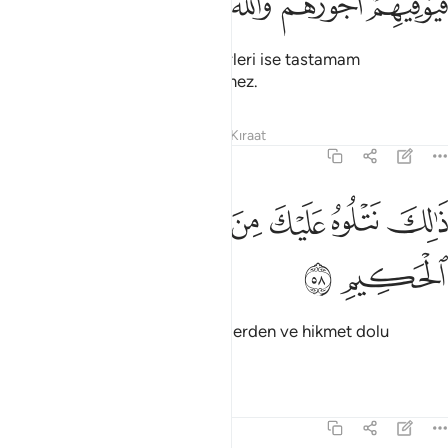
ﲆ
ﲇﲈ
ﲉ
ﲊ
ﲋ
ﲌ
ﲍ
İnanıp yararlı iş işleyenlerin ecirleri ise tastamam
verilecektir. Allah zalimleri sevmez.
Tefsirler
Dersler
Yansımalar
Kıraat
3:58
ﲎ
ﲏ
ﲐ
ﲑ
الك نتلوه عليك من الايات والذكر الحكيم ٥٨
ﲒ
ﲓ
َٰلِكَ نَتْلُوهُ عَلَيْكَ مِنَ ٱلْـَٔايَـٰتِ وَٱلذِّكْرِ ٱلْحَكِيمِ ٥٨
ﲔ
ﲕ
Sana okuduğumuz bunlar, ayetlerden ve hikmet dolu
Kuran'dandır.
Tefsirler
Dersler
Yansımalar
3:59