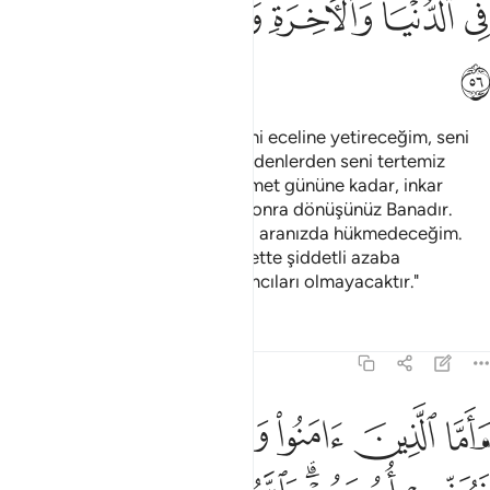
ﱹ
ﱺ
ﱻ
ﱼ
ﱽ
ﱾ
ﱿ
ﲀ
Allah demişti ki: "Ey İsa! Ben seni eceline yetireceğim, seni
kendime yükselteceğim, inkar edenlerden seni tertemiz
ayıracağım; sana uyanları, kıyamet gününe kadar, inkar
edenlerin üstünde tutacağım. Sonra dönüşünüz Banadır.
Ayrılığa düştüğünüz hususlarda aranızda hükmedeceğim.
İnkar edenleri de dünya ve ahirette şiddetli azaba
uğratacağım. Onların hiç yardımcıları olmayacaktır."
Tefsirler
Dersler
Yansımalar
3:57
ﲁ
ﲂ
ﲃ
ﲄ
ﲅ
اما الذين امنوا وعملوا الصالحات فيوفيهم اجورهم والله لا يحب الظالمين
َأَمَّا ٱلَّذِينَ ءَامَنُوا۟ وَعَمِلُوا۟ ٱلصَّـٰلِحَـٰتِ فَيُوَفِّيهِمْ أُجُورَهُمْ ۗ وَ