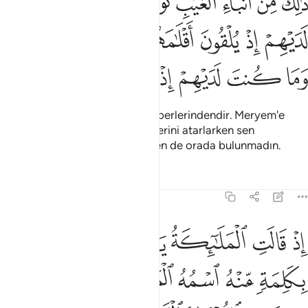
ﲧ
ﲨ
ﲩ
ﲪ
ﲫ
ﲬﲭ
ﲮ
ﲯ
َٰلِكَ مِنْ أَنۢبَآءِ ٱلْغَيْبِ نُوحِيهِ إِلَيْكَ ۚ وَمَا كُنتَ لَدَيْهِمْ إِذْ يُلْقُونَ أَقْلَـٰمَهُمْ أَيُّهُمْ 
ﲰ
ﲱ
ﲲ
ﲳ
ﲴ
ﲵ
ﲶ
ﲷ
ﲸ
ﲹ
ﲺ
ﲻ
ﲼ
Bu Sana vahyettiğimiz gayb haberlerindendir. Meryem'e
hangisi kefil olacak diye kalemlerini atarlarken sen
yanlarında değildin, çekişirlerken de orada bulunmadın.
Tefsirler
Dersler
Yansımalar
3:45
ﲽ
ﲾ
ﲿ
ﳀ
ﳁ
ﳂ
ﳃ
ذ قالت الملايكة يا مريم ان الله يبشرك بكلمة منه اسمه المسيح عيسى اب
ِذْ قَالَتِ ٱلْمَلَـٰٓئِكَةُ يَـٰمَرْيَمُ إِنَّ ٱللَّهَ يُبَشِّرُكِ بِكَلِمَةٍۢ مِّن
ﳄ
ﳅ
ﳆ
ﳇ
ﳈ
ﳉ
ﳊ