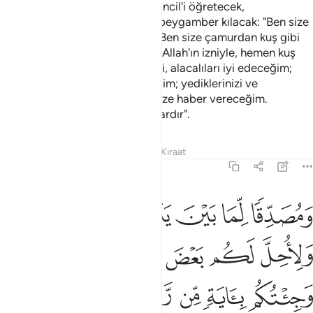
Ona Kitabı, hikmeti, Tevrat'ı ve İncil'i öğretecek,
İsrailoğullarına şöyle diyen bir peygamber kılacak: "Ben size
Rabbinizden bir ayet getirdim. Ben size çamurdan kuş gibi
bir şey yapıp ona üfleyeceğim, Allah'ın izniyle, hemen kuş
olacaktır; anadan doğma körleri, alacalıları iyi edeceğim;
Allah'ın izniyle, ölüleri dirilteceğim; yediklerinizi ve
evlerinizde sakladıklarınızı da size haber vereceğim.
İnanmışsanız bunda size delil vardır".
Tefsirler
Dersler
Yansımalar
Kıraat
3:50
ﲚ
ﲛ
ﲜ
ﲝ
ﲞ
ﲟ
مصدقا لما بين يدي من التوراة ولاحل لكم بعض الذي حرم عليكم وجيتكم 
َمُصَدِّقًۭا لِّمَا بَيْنَ يَدَىَّ مِنَ ٱلتَّوْرَىٰةِ وَلِأُحِلَّ لَكُم بَعْضَ ٱلَّذِى حُرِّمَ عَلَيْكُم
ﲠ
ﲡ
ﲢ
ﲣ
ﲤ
ﲥﲦ
ﲧ
ﲨ
ﲩ
ﲪ
ﲫ
ﲬ