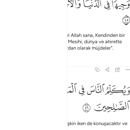
ﳋ
ﳌ
ﳍ
ﳎ
ﳏ
ﳐ
ﳑ
Melekler demişti ki: "Ey Meryem! Allah sana, Kendinden bir
sözü, adı Meryem oğlu İsa olan Mesihi, dünya ve ahirette
şerefli ve Allah'a yakın kılınanlardan olarak müjdeler".
Tefsirler
Dersler
Yansımalar
3:46
ﱁ
ﱂ
ﱃ
ﱄ
يكلم الناس في المهد وكهلا ومن الصالحين ٤٦
ﱅ
ﱆ
َيُكَلِّمُ ٱلنَّاسَ فِى ٱلْمَهْدِ وَكَهْلًۭا وَمِنَ ٱلصَّـٰلِحِينَ ٤٦
ﱇ
ﱈ
"İnsanlarla, beşikte iken de, yetişkin iken de konuşacaktır ve
o, iyilerdendir".