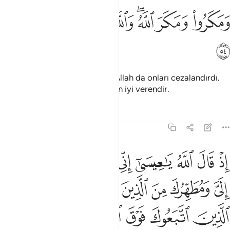
ﱋ
ﱌ
ﱍﱎ
ﱏ
مكروا ومكر الله والله خير الماكرين ٥٤
ﱐ
ﱑ
َمَكَرُوا۟ وَمَكَرَ ٱللَّهُ ۖ وَٱللَّهُ خَيْرُ ٱلْمَـٰكِرِينَ ٥٤
ﱒ
Fakat (inkarcılar) hile yaptılar. Allah da onları cezalandırdı.
Allah, hile yapanların cezasını en iyi verendir.
Tefsirler
Dersler
Yansımalar
3:55
ﱓ
ﱔ
ﱕ
ﱖ
ﱗ
ﱘ
ﱙ
ذ قال الله يا عيسى اني متوفيك ورافعك الي ومطهرك من الذين كفروا وج
ِذْ قَالَ ٱللَّهُ يَـٰعِيسَىٰٓ إِنِّى مُتَوَفِّيكَ وَرَافِعُكَ إِلَىَّ وَمُطَهِّرُكَ مِنَ ٱلَّذِينَ كَفَرُوا۟ وَجَ
ﱚ
ﱛ
ﱜ
ﱝ
ﱞ
ﱟ
ﱠ
ﱡ
ﱢ
ﱣ
ﱤ
ﱥ