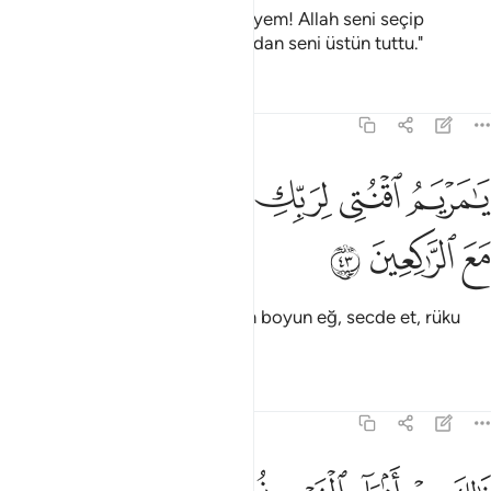
Melekler şöyle demişti: "Ey Meryem! Allah seni seçip
temizledi. Dünyaların kadınlarından seni üstün tuttu."
Tefsirler
Dersler
Yansımalar
3:43
ﲟ
ﲠ
ﲡ
ا مريم اقنتي لربك واسجدي واركعي مع الراكعين ٤٣
ﲢ
ﲣ
َـٰمَرْيَمُ ٱقْنُتِى لِرَبِّكِ وَٱسْجُدِى وَٱرْكَعِى مَعَ ٱلرَّٰكِعِينَ ٤٣
ﲤ
ﲥ
ﲦ
"Ey Meryem! Rabbine gönülden boyun eğ, secde et, rüku
edenlerle birlikte rüku et."
Tefsirler
Dersler
Yansımalar
3:44
الك من انباء الغيب نوحيه اليك وما كنت لديهم اذ يلقون اقلامهم ايهم ي