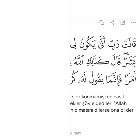
Tefsirler
Dersler
Yansımalar
3:47
ﱉ
ﱊ
ﱋ
ﱌ
ﱍ
ﱎ
ﱏ
ﱐ
الت رب انى يكون لي ولد ولم يمسسني بشر قال كذالك الله يخلق ما يشا
َالَتْ رَبِّ أَنَّىٰ يَكُونُ لِى وَلَدٌۭ وَلَمْ يَمْسَسْنِى بَشَرٌۭ ۖ قَالَ كَذَٰلِكِ ٱللَّهُ يَخْلُقُ مَا يَشَا
ﱑﱒ
ﱓ
ﱔ
ﱕ
ﱖ
ﱗ
ﱘﱙ
ﱚ
ﱛ
ﱜ
ﱝ
ﱞ
ﱟ
ﱠ
ﱡ
ﱢ
Meryem: "Rabbim! Bana bir insan dokunmamışken nasıl
çocuğum olabilir?" demişti. Melekler şöyle dediler: "Allah
dilediğini böylece yaratır. Bir işin olmasını dilerse ona ol der
ve olur".
Tefsirler
Dersler
Yansımalar
Kıraat