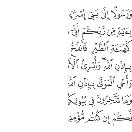
ﱩ
ﱪ
ﱫ
ﱬ
ﱭ
ﱮ
ﱯ
رسولا الى بني اسراييل اني قد جيتكم باية من ربكم اني اخلق لكم من الط
َرَسُولًا إِلَىٰ بَنِىٓ إِسْرَٰٓءِيلَ أَنِّى قَدْ جِئْتُكُم بِـَٔايَةٍۢ مِّن رَّبِّكُمْ ۖ أَنِّىٓ أَخْلُقُ 
ﱰ
ﱱ
ﱲ
ﱳ
ﱴ
ﱵ
ﱶ
ﱷ
ﱸ
ﱹ
ﱺ
ﱻ
ﱼ
ﱽ
ﱾ
ﱿﲀ
ﲁ
ﲂ
ﲃ
ﲄ
ﲅ
ﲆ
ﲇﲈ
ﲉ
ﲊ
ﲋ
ﲌ
ﲍ
ﲎ
ﲏﲐ
ﲑ
ﲒ
ﲓ
ﲔ
ﲕ
ﲖ
ﲗ
ﲘ
ﲙ