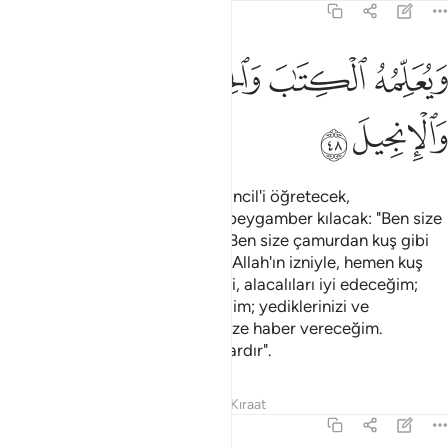
3:48
ﱣ
ﱤ
يعلمه الكتاب والحكمة والتوراة والانجيل ٤٨
ﱥ
ﱦ
َيُعَلِّمُهُ ٱلْكِتَـٰبَ وَٱلْحِكْمَةَ وَٱلتَّوْرَىٰةَ وَٱلْإِنجِيلَ ٤٨
ﱧ
ﱨ
Ona Kitabı, hikmeti, Tevrat'ı ve İncil'i öğretecek,
İsrailoğullarına şöyle diyen bir peygamber kılacak: "Ben size
Rabbinizden bir ayet getirdim. Ben size çamurdan kuş gibi
bir şey yapıp ona üfleyeceğim, Allah'ın izniyle, hemen kuş
olacaktır; anadan doğma körleri, alacalıları iyi edeceğim;
Allah'ın izniyle, ölüleri dirilteceğim; yediklerinizi ve
evlerinizde sakladıklarınızı da size haber vereceğim.
İnanmışsanız bunda size delil vardır".
Tefsirler
Dersler
Yansımalar
Kıraat
3:49