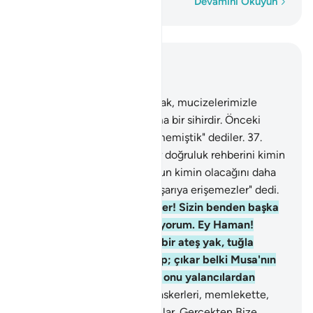
Kelime kelime
Devamını Okuyun
Bağlam içinde okuyun
Bölüm 28, Sayfa 390, Juz 20
36
.
Musa onlara, apaçık olarak, mucizelerimizle
gelince: "Bu sadece uydurma bir sihirdir. Önceki
atalarımızdan böylesini işitmemiştik" dediler.
37
.
Musa: "Rabbim, katından bir doğruluk rehberini kimin
getirdiğini, dünyanın sonunun kimin olacağını daha
iyi bilir. Doğrusu zalimler başarıya erişemezler" dedi.
38
.
Firavun: "Ey ileri gelenler! Sizin benden başka
bir tanrınız olduğunu bilmiyorum. Ey Haman!
Benim için, toprak üzerine bir ateş yak, tuğla
hazırlayıp bana bir kule yap; çıkar belki Musa'nın
tanrısını görürüm. Doğrusu onu yalancılardan
sanıyorum" dedi.
39
.
O ve askerleri, memlekette,
haksız yere büyüklük tasladılar. Gerçekten Bize