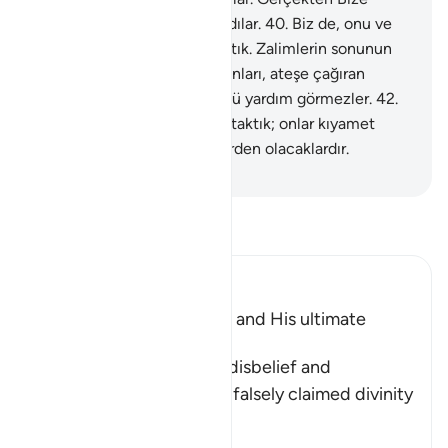
döndürülmeyeceklerini sandılar.
40
.
Biz de, onu ve
askerlerini yakalayıp suya attık. Zalimlerin sonunun
nasıl olduğuna bir bak.
41
.
Onları, ateşe çağıran
önderler kıldık; kıyamet günü yardım görmezler.
42
.
Bu dünyada laneti ardlarına taktık; onlar kıyamet
gününde de iğrenç kimselerden olacaklardır.
-
Turkish Translation(Diyanet)
Tefsir okuyun.
Ibn Kathir (Abridged)
The Arrogance of Fir`awn and His ultimate
Destiny
Allah tells us of Fir`awn's disbelief and
wrongdoing, and how he falsely claimed divinity
for his evi
…
Devamını oku