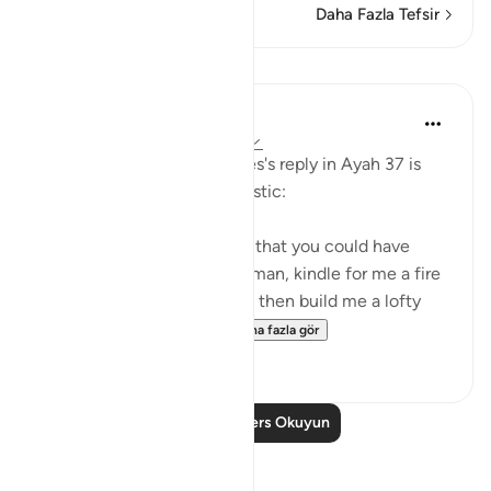
Daha Fazla Tefsir
Dersler
In the Shade of the Quran
31 hafta önce
·
referans
ayet 28:38
Pharaoh's response to Moses's reply in Ayah 37 is
evasive, boastful, and sarcastic:
"Nobles! I know of no deity that you could have
other than myself. Well, Haman, kindle for me a fire
[to bake bricks] of clay, and then build me a lofty
tower, so that I may h...
Daha fazla gör
0
0
Daha Fazla Ders Okuyun
Yansımalar