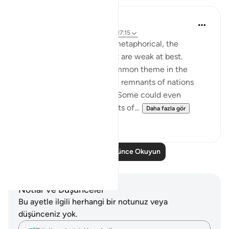
Hana Alasry
6 yıl önce
·
referans
ayet 28:38-44, 17:15
The order to build is more metaphorical, the
accounts associated with it are weak at best.
'See then their end' is a common theme in the
Quran for people to see the remnants of nations
who lived in heedlessness. Some could even
physically see their remnants of...
Daha fazla gör
2
0
Daha Fazla Düşünce Okuyun
Notlar ve Düşünceler
Bu ayetle ilgili herhangi bir notunuz veya
düşünceniz yok.