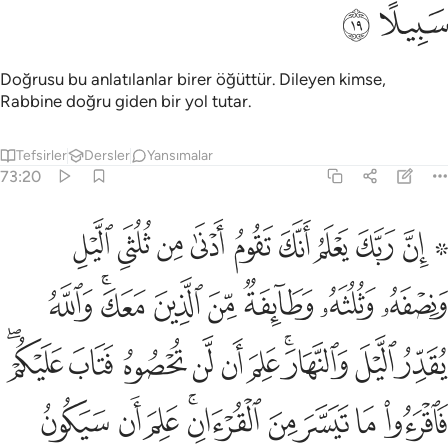
ﳍ
ﳎ
Doğrusu bu anlatılanlar birer öğüttür. Dileyen kimse,
Rabbine doğru giden bir yol tutar.
Tefsirler
Dersler
Yansımalar
73:20
ﱁ ﱂ
ﱃ
ﱄ
ﱅ
ﱆ
ﱇ
ﱈ
ﱉ
ﱊ
ن ربك يعلم انك تقوم ادنى من ثلثي الليل ونصفه وثلثه وطايفة من الذي
ِنَّ رَبَّكَ يَعْلَمُ أَنَّكَ تَقُومُ أَدْنَىٰ مِن ثُلُثَىِ ٱلَّيْلِ وَنِصْفَهُۥ وَثُلُثَهُۥ وَ
ﱋ
ﱌ
ﱍ
ﱎ
ﱏ
ﱐﱑ
ﱒ
ﱓ
ﱔ
ﱕﱖ
ﱗ
ﱘ
ﱙ
ﱚ
ﱛ
ﱜﱝ
ﱞ
ﱟ
ﱠ
ﱡ
ﱢﱣ
ﱤ
ﱥ
ﱦ