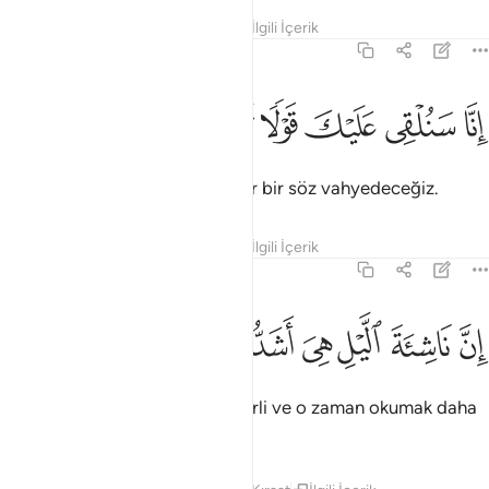
Tefsirler
Dersler
Yansımalar
İlgili İçerik
73:5
ﱖ
ﱗ
نا سنلقي عليك قولا ثقيلا ٥
ﱘ
ﱙ
ﱚ
ﱛ
ِنَّا سَنُلْقِى عَلَيْكَ قَوْلًۭا ثَقِيلًا ٥
Doğrusu Biz, sana, taşıması ağır bir söz vahyedeceğiz.
Tefsirler
Dersler
Yansımalar
İlgili İçerik
73:6
ﱜ
ﱝ
ﱞ
ﱟ
ﱠ
ن ناشية الليل هي اشد وطيا واقوم قيلا ٦
ﱡ
ﱢ
ﱣ
ﱤ
ِنَّ نَاشِئَةَ ٱلَّيْلِ هِىَ أَشَدُّ وَطْـًۭٔا وَأَقْوَمُ قِيلًا ٦
şüphesiz, gece kalkışı daha tesirli ve o zaman okumak daha
elverişlidir.