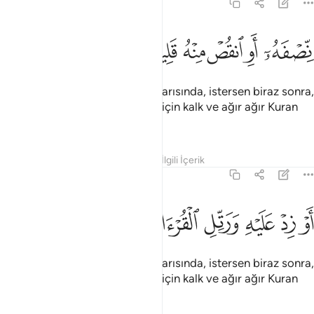
73:3
ﱉ
ﱊ
ﱋ
صفه او انقص منه قليلا ٣
ﱌ
ﱍ
ﱎ
ِّصْفَهُۥٓ أَوِ ٱنقُصْ مِنْهُ قَلِيلًا ٣
Ey örtünüp bürünen! Gecenin yarısında, istersen biraz sonra,
istersen biraz önce bir müddet için kalk ve ağır ağır Kuran
oku.
Tefsirler
Dersler
Yansımalar
İlgili İçerik
73:4
ﱏ
ﱐ
ﱑ
ﱒ
و زد عليه ورتل القران ترتيلا ٤
ﱓ
ﱔ
ﱕ
َوْ زِدْ عَلَيْهِ وَرَتِّلِ ٱلْقُرْءَانَ تَرْتِيلًا ٤
Ey örtünüp bürünen! Gecenin yarısında, istersen biraz sonra,
istersen biraz önce bir müddet için kalk ve ağır ağır Kuran
oku.