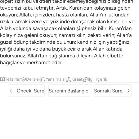
ölçer; sizin bu vakitleri takdir edemeyeceğinizi bildiğinden
tevbenizi kabul etmiştir. Artık, Kuran'dan kolayınıza geleni
okuyun; Allah, içinizden, hasta olanları, Allah'ın lütfundan
rızık aramak üzere yeryüzünde dolaşacak olan kimseleri ve
Allah yolunda savaşacak olanları şüphesiz bilir. Kuran'dan
kolayınıza geleni okuyun; namazı kılın; zekatı verin; Allah'a
güzel ödünç takdiminde bulunun; kendiniz için yaptığınız
iyiliği daha iyi ve daha büyük ecir olarak Allah katında
bulursunuz. Allah'tan bağışlanma dileyin; Allah elbette
bağışlar ve merhamet eder.
Tefsirler
Dersler
Yansımalar
Kıraat
İlgili İçerik
Önceki Sure
Surenin Başlangıcı
Sonraki Sure