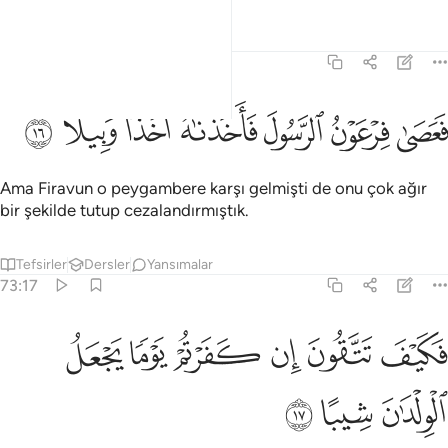
Tefsirler
Dersler
Yansımalar
73:16
ﲬ
ﲭ
ﲮ
عصى فرعون الرسول فاخذناه اخذا وبيلا ١٦
ﲯ
ﲰ
ﲱ
ﲲ
َعَصَىٰ فِرْعَوْنُ ٱلرَّسُولَ فَأَخَذْنَـٰهُ أَخْذًۭا وَبِيلًۭا ١٦
Ama Firavun o peygambere karşı gelmişti de onu çok ağır
bir şekilde tutup cezalandırmıştık.
Tefsirler
Dersler
Yansımalar
73:17
ﲳ
ﲴ
ﲵ
ﲶ
كيف تتقون ان كفرتم يوما يجعل الولدان شيبا ١٧
ﲷ
ﲸ
َكَيْفَ تَتَّقُونَ إِن كَفَرْتُمْ يَوْمًۭا يَجْعَلُ ٱلْوِلْدَٰنَ شِيبًا ١٧
ﲹ
ﲺ
ﲻ