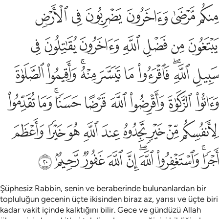
ﱧ
ﱨ
ﱩ
ﱪ
ﱫ
ﱬ
ﱭ
ﱮ
ﱯ
ﱰ
ﱱ
ﱲ
ﱳ
ﱴ
ﱵﱶ
ﱷ
ﱸ
ﱹ
ﱺﱻ
ﱼ
ﱽ
ﱾ
ﱿ
ﲀ
ﲁ
ﲂ
ﲃﲄ
ﲅ
ﲆ
ﲇ
ﲈ
ﲉ
ﲊ
ﲋ
ﲌ
ﲍ
ﲎ
ﲏ
ﲐﲑ
ﲒ
ﲓﲔ
ﲕ
ﲖ
ﲗ
ﲘ
ﲙ
Şüphesiz Rabbin, senin ve beraberinde bulunanlardan bir
topluluğun gecenin üçte ikisinden biraz az, yarısı ve üçte biri
kadar vakit içinde kalktığını bilir. Gece ve gündüzü Allah