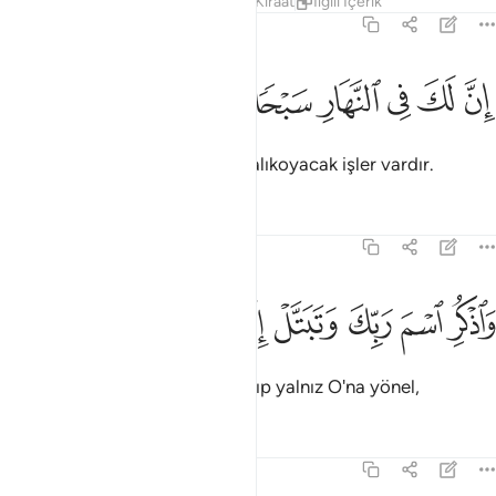
Tefsirler
Dersler
Yansımalar
Kıraat
İlgili İçerik
73:7
ﱥ
ﱦ
ﱧ
ﱨ
ن لك في النهار سبحا طويلا ٧
ﱩ
ﱪ
ﱫ
ِنَّ لَكَ فِى ٱلنَّهَارِ سَبْحًۭا طَوِيلًۭا ٧
Çünkü gündüz, seni uzun uzun alıkoyacak işler vardır.
Tefsirler
Dersler
Yansımalar
73:8
ﱬ
ﱭ
ﱮ
اذكر اسم ربك وتبتل اليه تبتيلا ٨
ﱯ
ﱰ
ﱱ
ﱲ
َٱذْكُرِ ٱسْمَ رَبِّكَ وَتَبَتَّلْ إِلَيْهِ تَبْتِيلًۭا ٨
Rabbinin adını an; herşeyi bırakıp yalnız O'na yönel,
Tefsirler
Dersler
Yansımalar
73:9