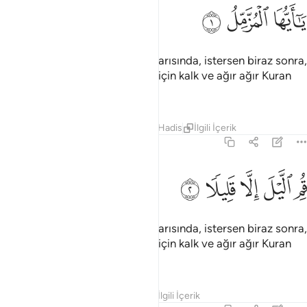
ﱁ
ا ايها المزمل ١
ﱂ
ﱃ
َـٰٓأَيُّهَا ٱلْمُزَّمِّلُ ١
Ey örtünüp bürünen! Gecenin yarısında, istersen biraz sonra,
istersen biraz önce bir müddet için kalk ve ağır ağır Kuran
oku.
Tefsirler
Dersler
Yansımalar
Hadis
İlgili İçerik
73:2
ﱄ
ﱅ
ﱆ
م الليل الا قليلا ٢
ﱇ
ﱈ
ُمِ ٱلَّيْلَ إِلَّا قَلِيلًۭا ٢
Ey örtünüp bürünen! Gecenin yarısında, istersen biraz sonra,
istersen biraz önce bir müddet için kalk ve ağır ağır Kuran
oku.
Tefsirler
Dersler
Yansımalar
İlgili İçerik