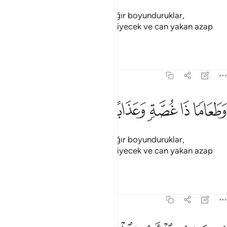
Şüphesiz katımızda onlar için ağır boyunduruklar,
cehennem, boğazı tıkayan bir yiyecek ve can yakan azap
vardır.
Tefsirler
Dersler
Yansımalar
73:13
ﲑ
ﲒ
ﲓ
طعاما ذا غصة وعذابا اليما ١٣
ﲔ
ﲕ
ﲖ
َطَعَامًۭا ذَا غُصَّةٍۢ وَعَذَابًا أَلِيمًۭا ١٣
Şüphesiz katımızda onlar için ağır boyunduruklar,
cehennem, boğazı tıkayan bir yiyecek ve can yakan azap
vardır.
Tefsirler
Dersler
Yansımalar
73:14
وم ترجف الارض والجبال وكانت الجبال كثيبا مهيلا ١٤