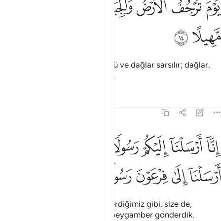
ﲗ
ﲘ
ﲙ
ﲚ
ﲛ
ﲜ
ﲝ
َوْمَ تَرْجُفُ ٱلْأَرْضُ وَٱلْجِبَالُ وَكَانَتِ ٱلْجِبَالُ كَثِيبًۭا مَّهِيلًا ١٤
ﲞ
ﲟ
Kıyametin koptuğu gün, yeryüzü ve dağlar sarsılır; dağlar,
yumuşak kum yığını haline gelir.
Tefsirler
Dersler
Yansımalar
73:15
ﲠ
ﲡ
ﲢ
ﲣ
ﲤ
ﲥ
ﲦ
نا ارسلنا اليكم رسولا شاهدا عليكم كما ارسلنا الى فرعون رسولا ١٥
ِنَّآ أَرْسَلْنَآ إِلَيْكُمْ رَسُولًۭا شَـٰهِدًا عَلَيْكُمْ كَمَآ أَرْسَلْنَآ إِلَىٰ فِرْعَوْنَ رَسُولًۭ
ﲧ
ﲨ
ﲩ
ﲪ
ﲫ
Firavun'a bir peygamber gönderdiğimiz gibi, size de,
hakkınızda şahidlik edecek bir peygamber gönderdik.