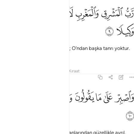
ﱳ
ﱴ
ﱵ
ﱶ
ﱷ
ﱸ
ب المشرق والمغرب لا الاه الا هو فاتخذه وكيلا ٩
ﱹ
ﱺ
َّبُّ ٱلْمَشْرِقِ وَٱلْمَغْرِبِ لَآ إِلَـٰهَ إِلَّا هُوَ فَٱتَّخِذْهُ وَكِيلًۭا ٩
ﱻ
ﱼ
O, doğunun ve batının Rabbidir; O'ndan başka tanrı yoktur.
Öyleyse O'nu vekil tut.
Tefsirler
Dersler
Yansımalar
Kıraat
73:10
ﱽ
ﱾ
ﱿ
ﲀ
اصبر على ما يقولون واهجرهم هجرا جميلا ١٠
ﲁ
ﲂ
ﲃ
َٱصْبِرْ عَلَىٰ مَا يَقُولُونَ وَٱهْجُرْهُمْ هَجْرًۭا جَمِيلًۭا ١٠
ﲄ
Onların söylediklerine sabret, yanlarından güzellikle ayrıl.