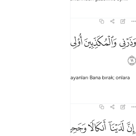
Tefsirler
Dersler
Yansımalar
73:11
ﲅ
ﲆ
ﲇ
ذرني والمكذبين اولي النعمة ومهلهم قليلا ١١
ﲈ
ﲉ
ﲊ
َذَرْنِى وَٱلْمُكَذِّبِينَ أُو۟لِى ٱلنَّعْمَةِ وَمَهِّلْهُمْ قَلِيلًا ١١
ﲋ
Varlık sahibi olup da seni yalanlayanları Bana bırak; onlara
az bir mehil ver.
Tefsirler
Dersler
Yansımalar
73:12
ﲌ
ﲍ
ن لدينا انكالا وجحيما ١٢
ﲎ
ﲏ
ﲐ
ِنَّ لَدَيْنَآ أَنكَالًۭا وَجَحِيمًۭا ١٢