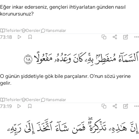
Eğer inkar ederseniz, gençleri ihtiyarlatan günden nasıl
korunursunuz?
Tefsirler
Dersler
Yansımalar
73:18
ﲼ
ﲽ
ﲾﲿ
ﳀ
لسماء منفطر به كان وعده مفعولا ١٨
ﳁ
ﳂ
ﳃ
لسَّمَآءُ مُنفَطِرٌۢ بِهِۦ ۚ كَانَ وَعْدُهُۥ مَفْعُولًا ١٨
O günün şiddetiyle gök bile parçalanır. O'nun sözü yerine
gelir.
Tefsirler
Dersler
Yansımalar
73:19
ﳄ
ﳅ
ﳆﳇ
ﳈ
ن هاذه تذكرة فمن شاء اتخذ الى ربه سبيلا ١٩
ﳉ
ﳊ
ﳋ
ﳌ
ِنَّ هَـٰذِهِۦ تَذْكِرَةٌۭ ۖ فَمَن شَآءَ ٱتَّخَذَ إِلَىٰ رَبِّهِۦ سَبِيلًا ١٩