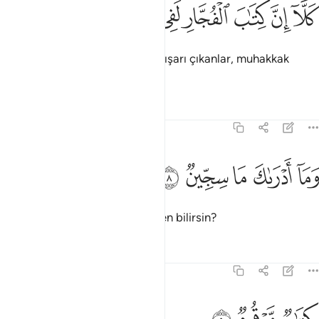
ﱊ
ﱋ
ﱌ
ﱍ
لا ان كتاب الفجار لفي سجين ٧
ﱎ
ﱏ
ﱐ
َلَّآ إِنَّ كِتَـٰبَ ٱلْفُجَّارِ لَفِى سِجِّينٍۢ ٧
Sakının; Allah'ın buyruğundan dışarı çıkanlar, muhakkak
"Siccin" adlı defterde yazılıdır.
Tefsirler
Dersler
Yansımalar
83:8
ﱑ
ﱒ
ﱓ
ما ادراك ما سجين ٨
ﱔ
ﱕ
َمَآ أَدْرَىٰكَ مَا سِجِّينٌۭ ٨
Siccin'in ne olduğunu sen nerden bilirsin?
Tefsirler
Dersler
Yansımalar
83:9
تاب مرقوم ٩