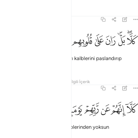
Tefsirler
Dersler
Yansımalar
83:14
ﱲﱳ
ﱴﱵ
ﱶ
ﱷ
ﱸ
ﱹ
لا بل ران على قلوبهم ما كانوا يكسبون ١٤
ﱺ
ﱻ
ﱼ
َلَّا ۖ بَلْ ۜ رَانَ عَلَىٰ قُلُوبِهِم مَّا كَانُوا۟ يَكْسِبُونَ ١٤
Hayır, hayır; onların kazandıkları kalblerini paslandırıp
körletmiştir.
Tefsirler
Dersler
Yansımalar
İlgili İçerik
83:15
ﱽ
ﱾ
ﱿ
ﲀ
لا انهم عن ربهم يوميذ لمحجوبون ١٥
ﲁ
ﲂ
ﲃ
َلَّآ إِنَّهُمْ عَن رَّبِّهِمْ يَوْمَئِذٍۢ لَّمَحْجُوبُونَ ١٥
Hayır; doğrusu onlar o gün, Rablerinden yoksun
kalacaklardır.