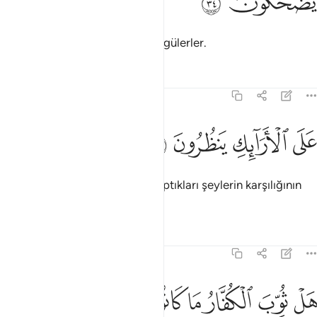
ﱆ
ﱇ
Bugün de, inananlar inkarcılara gülerler.
Tefsirler
Dersler
Yansımalar
83:35
ﱈ
ﱉ
لى الارايك ينظرون ٣٥
ﱊ
ﱋ
َلَى ٱلْأَرَآئِكِ يَنظُرُونَ ٣٥
Tahtlar üzerinde, inkarcıların yaptıkları şeylerin karşılığının
nasıl verildiğini seyrederler.
Tefsirler
Dersler
Yansımalar
83:36
ﱌ
ﱍ
ﱎ
ﱏ
ل ثوب الكفار ما كانوا يفعلون ٣٦
ﱐ
ﱑ
ﱒ
َلْ ثُوِّبَ ٱلْكُفَّارُ مَا كَانُوا۟ يَفْعَلُونَ ٣٦