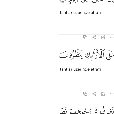
İyiler, şüphesiz, nimet içinde ve tahtlar üzerinde etrafı
seyrederler.
Tefsirler
Dersler
Yansımalar
83:23
ﲨ
ﲩ
لى الارايك ينظرون ٢٣
ﲪ
ﲫ
َلَى ٱلْأَرَآئِكِ يَنظُرُونَ ٢٣
İyiler, şüphesiz, nimet içinde ve tahtlar üzerinde etrafı
seyrederler.
Tefsirler
Dersler
Yansımalar
83:24
ﲬ
ﲭ
ﲮ
عرف في وجوههم نضرة النعيم ٢٤
ﲯ
ﲰ
ﲱ
َعْرِفُ فِى وُجُوهِهِمْ نَضْرَةَ ٱلنَّعِيمِ ٢٤