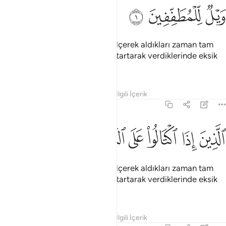
ﲥ
يل للمطففين ١
ﲦ
ﲧ
َيْلٌۭ لِّلْمُطَفِّفِينَ ١
İnsanlardan, kendileri bir şeyi ölçerek aldıkları zaman tam
alan; ama onlara bir şeyi ölçüp tartarak verdiklerinde eksik
tutan kimselerin, vay haline!
Tefsirler
Dersler
Yansımalar
İlgili İçerik
83:2
ﲨ
ﲩ
ﲪ
ﲫ
لذين اذا اكتالوا على الناس يستوفون ٢
ﲬ
ﲭ
ﲮ
لَّذِينَ إِذَا ٱكْتَالُوا۟ عَلَى ٱلنَّاسِ يَسْتَوْفُونَ ٢
İnsanlardan, kendileri bir şeyi ölçerek aldıkları zaman tam
alan; ama onlara bir şeyi ölçüp tartarak verdiklerinde eksik
tutan kimselerin, vay haline!
Tefsirler
Dersler
Yansımalar
İlgili İçerik