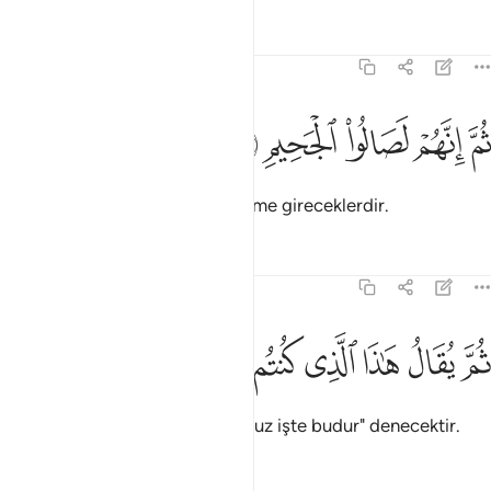
Tefsirler
Dersler
Yansımalar
83:16
ﲄ
ﲅ
ﲆ
م انهم لصالو الجحيم ١٦
ﲇ
ﲈ
ُمَّ إِنَّهُمْ لَصَالُوا۟ ٱلْجَحِيمِ ١٦
Sonra onlar, şüphesiz, cehenneme gireceklerdir.
Tefsirler
Dersler
Yansımalar
83:17
ﲉ
ﲊ
ﲋ
ﲌ
م يقال هاذا الذي كنتم به تكذبون ١٧
ﲍ
ﲎ
ﲏ
ﲐ
ُمَّ يُقَالُ هَـٰذَا ٱلَّذِى كُنتُم بِهِۦ تُكَذِّبُونَ ١٧
Sonra da: "yalanlayıp durduğunuz işte budur" denecektir.
Tefsirler
Dersler
Yansımalar