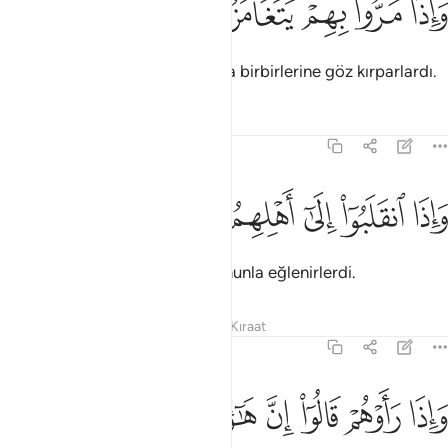
ﳑ
ﳒ
ﳓ
ﳔ
ﳕ
َإِذَا مَرُّوا۟ بِهِمْ يَتَغَامَزُونَ ٣٠
Yanlarından geçtikleri zaman da birbirlerine göz kırparlardı.
Tefsirler
Dersler
Yansımalar
83:31
ﳖ
ﳗ
ﳘ
اذا انقلبوا الى اهلهم انقلبوا فكهين ٣١
ﳙ
ﳚ
ﳛ
ﳜ
َإِذَا ٱنقَلَبُوٓا۟ إِلَىٰٓ أَهْلِهِمُ ٱنقَلَبُوا۟ فَكِهِينَ ٣١
Taraftarlarına vardıklarında bununla eğlenirlerdi.
Tefsirler
Dersler
Yansımalar
Kıraat
83:32
ﳝ
ﳞ
ﳟ
ﳠ
اذا راوهم قالوا ان هاولاء لضالون ٣٢
ﳡ
ﳢ
ﳣ
َإِذَا رَأَوْهُمْ قَالُوٓا۟ إِنَّ هَـٰٓؤُلَآءِ لَضَآلُّونَ ٣٢