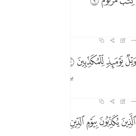
ﱖ
ﱗ
ﱘ
ِتَـٰبٌۭ مَّرْقُومٌۭ ٩
O, yazılmış bir kitaptır.
Tefsirler
Dersler
Yansımalar
83:10
ﱙ
ﱚ
يل يوميذ للمكذبين ١٠
ﱛ
ﱜ
َيْلٌۭ يَوْمَئِذٍۢ لِّلْمُكَذِّبِينَ ١٠
Yalanlayanların o gün vay haline!
Tefsirler
Dersler
Yansımalar
83:11
ﱝ
ﱞ
لذين يكذبون بيوم الدين ١١
ﱟ
ﱠ
ﱡ
لَّذِينَ يُكَذِّبُونَ بِيَوْمِ ٱلدِّينِ ١١