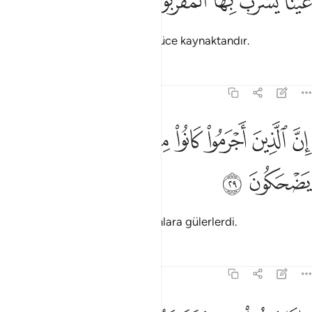
ﳃ
ﳄ
ﳅ
ﳆ
ﳇ
َيْنًۭا يَشْرَبُ بِهَا ٱلْمُقَرَّبُونَ ٢٨
Onun katkısı gözdelerin içtiği yüce kaynaktandır.
Tefsirler
Dersler
Yansımalar
83:29
ﳈ
ﳉ
ﳊ
ﳋ
ﳌ
ﳍ
ن الذين اجرموا كانوا من الذين امنوا يضحكون ٢٩
ﳎ
ِنَّ ٱلَّذِينَ أَجْرَمُوا۟ كَانُوا۟ مِنَ ٱلَّذِينَ ءَامَنُوا۟ يَضْحَكُونَ ٢٩
ﳏ
ﳐ
Suçlular, şüphesiz, inanmış olanlara gülerlerdi.
Tefsirler
Dersler
Yansımalar
83:30
اذا مروا بهم يتغامزون ٣٠