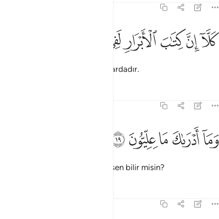
83:18
ﲑ
ﲒ
ﲓ
لا ان كتاب الابرار لفي عليين ١٨
ﲔ
ﲕ
ﲖ
ﲗ
َلَّآ إِنَّ كِتَـٰبَ ٱلْأَبْرَارِ لَفِى عِلِّيِّينَ ١٨
Ama iyilerin defteri yüksek katlardadır.
Tefsirler
Dersler
Yansımalar
83:19
ﲘ
ﲙ
ﲚ
ما ادراك ما عليون ١٩
ﲛ
ﲜ
َمَآ أَدْرَىٰكَ مَا عِلِّيُّونَ ١٩
O yüksek katların ne olduğunu sen bilir misin?
Tefsirler
Dersler
Yansımalar
83:20