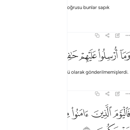
İnananları gördükleri zaman: "Doğrusu bunlar sapık
olanlardır" derlerdi.
Tefsirler
Dersler
Yansımalar
83:33
ﳤ
ﳥ
ما ارسلوا عليهم حافظين ٣٣
ﳦ
ﳧ
ﳨ
َمَآ أُرْسِلُوا۟ عَلَيْهِمْ حَـٰفِظِينَ ٣٣
Oysa kendileri, inananlara gözcü olarak gönderilmemişlerdi.
Tefsirler
Dersler
Yansımalar
83:34
ﱁ
ﱂ
ﱃ
ﱄ
اليوم الذين امنوا من الكفار يضحكون ٣٤
ﱅ
َٱلْيَوْمَ ٱلَّذِينَ ءَامَنُوا۟ مِنَ ٱلْكُفَّارِ يَضْحَكُونَ ٣٤