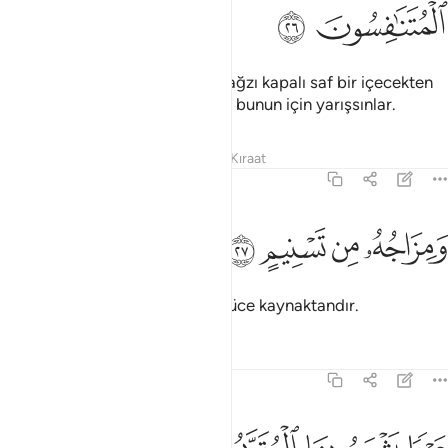
ﲽ
ﲾ
Sonunda misk kokusu bırakan, ağzı kapalı saf bir içecekten
içerler. İyi şeyler için yarışanlar, bunun için yarışsınlar.
Tefsirler
Dersler
Yansımalar
Kıraat
83:27
ﲿ
ﳀ
مزاجه من تسنيم ٢٧
ﳁ
ﳂ
َمِزَاجُهُۥ مِن تَسْنِيمٍ ٢٧
Onun katkısı gözdelerin içtiği yüce kaynaktandır.
Tefsirler
Dersler
Yansımalar
83:28
ينا يشرب بها المقربون ٢٨