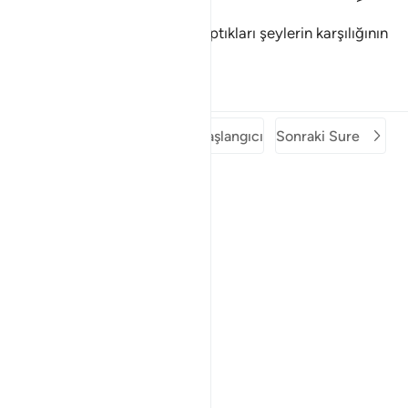
Tahtlar üzerinde, inkarcıların yaptıkları şeylerin karşılığının
nasıl verildiğini seyrederler.
Tefsirler
Dersler
Yansımalar
Önceki Sure
Surenin Başlangıcı
Sonraki Sure