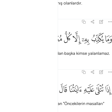
Onlar, kıyamet gününü yalanlamış olanlardır.
Tefsirler
Dersler
Yansımalar
83:12
ﱢ
ﱣ
ﱤ
ﱥ
ما يكذب به الا كل معتد اثيم ١٢
ﱦ
ﱧ
ﱨ
ﱩ
َمَا يُكَذِّبُ بِهِۦٓ إِلَّا كُلُّ مُعْتَدٍ أَثِيمٍ ١٢
Oysa onu mütecaviz günahkardan başka kimse yalanlamaz.
Tefsirler
Dersler
Yansımalar
83:13
ﱪ
ﱫ
ﱬ
ﱭ
ﱮ
ذا تتلى عليه اياتنا قال اساطير الاولين ١٣
ﱯ
ﱰ
ﱱ
ِذَا تُتْلَىٰ عَلَيْهِ ءَايَـٰتُنَا قَالَ أَسَـٰطِيرُ ٱلْأَوَّلِينَ ١٣
Ona ayetlerimiz okunduğu zaman "Öncekilerin masalları"
der.