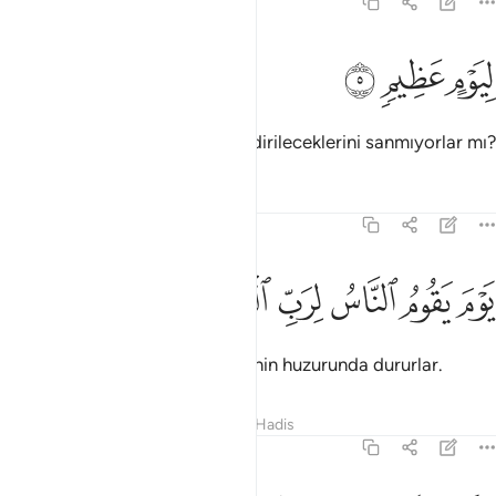
83:5
ﱁ
يوم عظيم ٥
ﱂ
ﱃ
ِيَوْمٍ عَظِيمٍۢ ٥
Bunlar, büyük bir günde tekrar dirileceklerini sanmıyorlar mı?
Tefsirler
Dersler
Yansımalar
83:6
ﱄ
ﱅ
ﱆ
وم يقوم الناس لرب العالمين ٦
ﱇ
ﱈ
ﱉ
َوْمَ يَقُومُ ٱلنَّاسُ لِرَبِّ ٱلْعَـٰلَمِينَ ٦
O gün insanlar Alemlerin Rabbinin huzurunda dururlar.
Tefsirler
Dersler
Yansımalar
Hadis
83:7