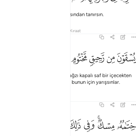
Onları, yüzlerindeki nimet pırıltısından tanırsın.
Tefsirler
Dersler
Yansımalar
Kıraat
83:25
ﲲ
ﲳ
ﲴ
سقون من رحيق مختوم ٢٥
ﲵ
ﲶ
ُسْقَوْنَ مِن رَّحِيقٍۢ مَّخْتُومٍ ٢٥
Sonunda misk kokusu bırakan, ağzı kapalı saf bir içecekten
içerler. İyi şeyler için yarışanlar, bunun için yarışsınlar.
Tefsirler
Dersler
Yansımalar
83:26
ﲷ
ﲸﲹ
ﲺ
ﲻ
تامه مسك وفي ذالك فليتنافس المتنافسون ٢٦
ﲼ
ِتَـٰمُهُۥ مِسْكٌۭ ۚ وَفِى ذَٰلِكَ فَلْيَتَنَافَسِ ٱلْمُتَنَـٰفِسُونَ ٢٦