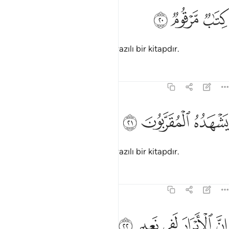
ﲝ
تاب مرقوم ٢٠
ﲞ
ﲟ
ِتَـٰبٌۭ مَّرْقُومٌۭ ٢٠
O, gözde meleklerin gördüğü, yazılı bir kitapdır.
Tefsirler
Dersler
Yansımalar
83:21
ﲠ
شهده المقربون ٢١
ﲡ
ﲢ
َشْهَدُهُ ٱلْمُقَرَّبُونَ ٢١
O, gözde meleklerin gördüğü, yazılı bir kitapdır.
Tefsirler
Dersler
Yansımalar
83:22
ﲣ
ﲤ
ن الابرار لفي نعيم ٢٢
ﲥ
ﲦ
ﲧ
ِنَّ ٱلْأَبْرَارَ لَفِى نَعِيمٍ ٢٢