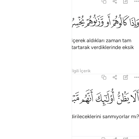
83:3
ﲯ
ﲰ
ﲱ
ﲲ
اذا كالوهم او وزنوهم يخسرون ٣
ﲳ
ﲴ
َإِذَا كَالُوهُمْ أَو وَّزَنُوهُمْ يُخْسِرُونَ ٣
İnsanlardan, kendileri bir şeyi ölçerek aldıkları zaman tam
alan; ama onlara bir şeyi ölçüp tartarak verdiklerinde eksik
tutan kimselerin, vay haline!
Tefsirler
Dersler
Yansımalar
İlgili İçerik
83:4
ﲵ
ﲶ
ﲷ
لا يظن اولايك انهم مبعوثون ٤
ﲸ
ﲹ
ﲺ
َلَا يَظُنُّ أُو۟لَـٰٓئِكَ أَنَّهُم مَّبْعُوثُونَ ٤
Bunlar, büyük bir günde tekrar dirileceklerini sanmıyorlar mı?
Tefsirler
Dersler
Yansımalar