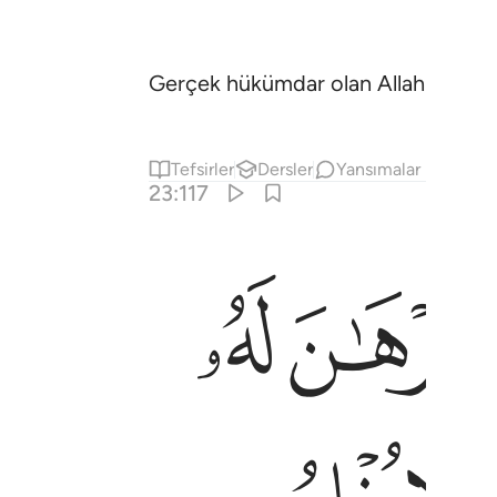
Gerçek hükümdar olan Allah yücedir
Tefsirler
Dersler
Yansımalar
23:117
ﲻ
ﲼ