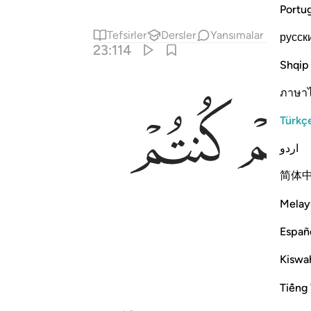
Portu
Tefsirler
Dersler
Yansımalar
русск
23:114
Shqip
ภาษา
ﲛ
Türkç
اردو
简体
Melay
Españ
Kiswah
Tiếng 