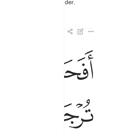
eyeceğinizi mi sandınız?" der.
ﲞ
ﲟ
افحسبتم انما خلقناكم عبثا وانكم الينا لا ترجعون ١١٥
أَفَحَسِبْتُمْ أَنَّمَا خَلَقْنَـٰكُمْ عَبَثًۭا وَأَنَّكُمْ إِلَيْنَا لَا تُرْجَعُون
ﲥ
ﲦ