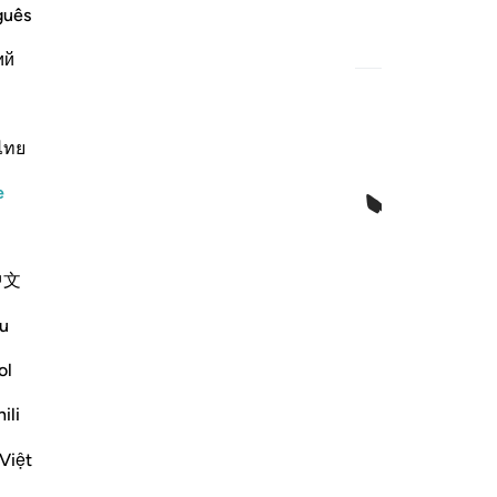
guês
ий
ไทย
ﲖ
ﲗﲘ
ﲙ
ﲚ
e
中文
u
ol
ili
Việt