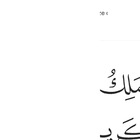
ydiniz! Sizi boşuna yarattığımızı ve Bize döndürülm
ﲪﲫ
ﲬ
ﲭ
ﲮ
م ١١٦
وَ رَبُّ ٱلْعَرْشِ ٱلْكَرِيمِ ١١٦
ﲳ