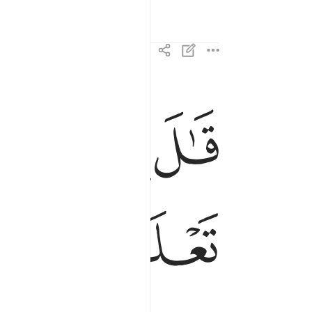
ﲓ
ﲔ
ﲕ
قال ان لبثتم الا قليلا لو انكم كنتم تعلمون ١١٤
قَـٰلَ إِن لَّبِثْتُمْ إِلَّا قَلِيلًۭا ۖ لَّوْ أَنَّكُمْ كُنتُمْ تَعْلَمُونَ ١١٤
ﲜ
ﲝ