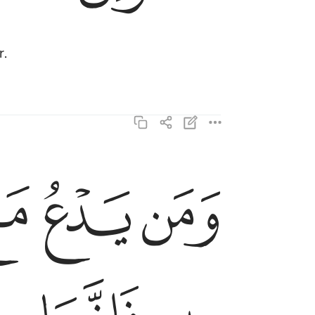
r.
ﲴ
ﲵ
ﲶ
ومن يدع مع الله الاها اخر لا برهان له به فانما حسابه
وَمَن يَدْعُ مَعَ ٱللَّهِ إِلَـٰهًا ءَاخَرَ لَا بُرْهَـٰنَ لَهُۥ