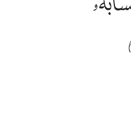
ﳀ
ﳁﳂ
ﳃ
lili olmadığı halde başka tanrıya tapanın hesabını Ra