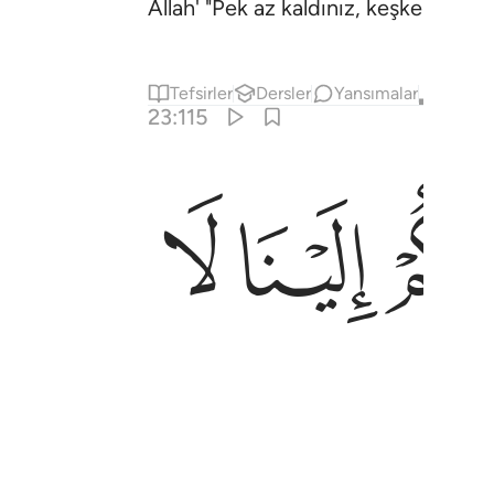
Allah' "Pek az kaldınız, keşke bilse
Tefsirler
Dersler
Yansımalar
Kıraat
23:115
ﲣ
ﲤ