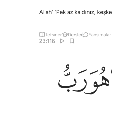
Allah' "Pek az kaldınız, keşke bilse
Tefsirler
Dersler
Yansımalar
23:116
ﲯ
ﲰ