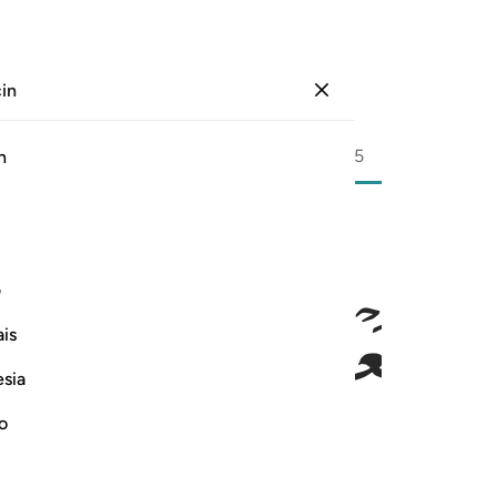
çin
Giriş yap
Sayfa
349
Cüz
18
/
Hizb
35
h
ﲍ
ﲎ
ﲏ
ﲐ
ف
عَآدِّينَ ١١٣
is
esia
no
, sayanlara sor" derler.