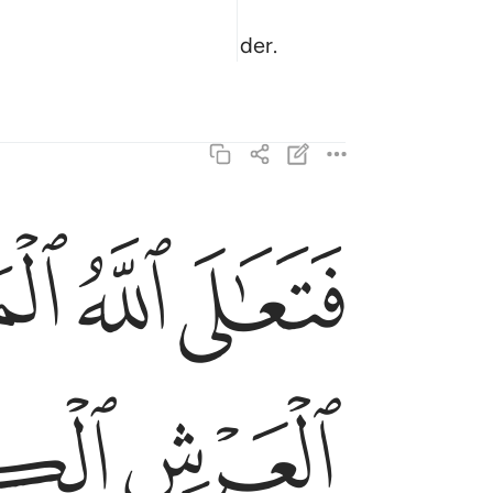
eyeceğinizi mi sandınız?" der.
ﲧ
ﲨ
ﲩ
فتعالى الله الملك الحق لا الاه الا هو رب العرش الكري
فَتَعَـٰلَى ٱللَّهُ ٱلْمَلِكُ ٱلْحَقُّ ۖ لَآ إِلَـٰهَ إِلَّا هُ
ﲱ
ﲲ