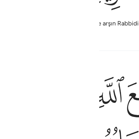
. O'ndan başka tanrı yoktur. O, yüce arşın Rabbidi
ﲷ
ﲸ
ﲹ
ﲺ
 عند ربه انه لا يفلح الكافرون ١١٧
 بِهِۦ فَإِنَّمَا حِسَابُهُۥ عِندَ رَبِّهِۦٓ ۚ إِنَّهُۥ لَا يُفْلِحُ ٱلْكَـٰفِرُونَ ١١٧