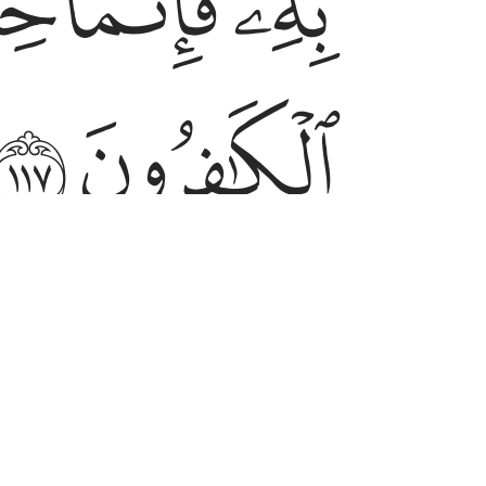
ﲽ
ﲾ
ﲿ
ﳆ
ﳇ
bbi görecektir. İnkarcılar elbette