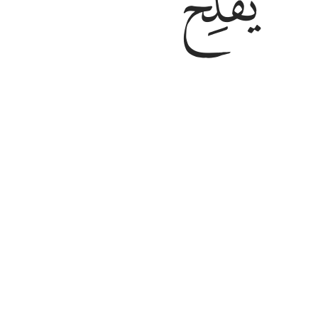
ﳄ
ﳅ
Allah'la beraber, varlığına hiçbir de
kurtulamazlar.
Tefsirler
Dersler
Yansımalar
23:118