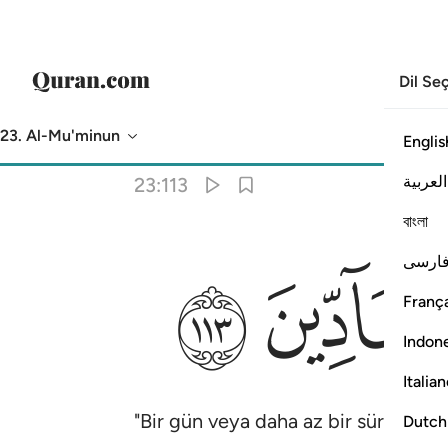
Dil Se
23. Al-Mu'minun
Englis
Meal
: Turkish Translation (Diyanet)
العربية
23:113
বাংলা
ﲑ
ﲒ
ارسی
França
Indon
Italia
"Bir gün veya daha az bir süre kaldık
Dutch