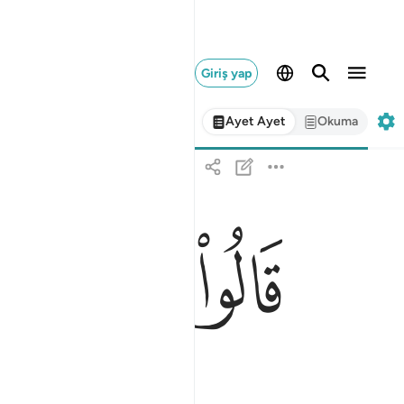
Giriş yap
Ayet Ayet
Okuma
ﲊ
ﲋ
ﲌ
قالوا لبثنا يوما او بعض يوم فاسال العادين ١١٣
قَالُوا۟ لَبِثْنَا يَوْمًا أَوْ بَعْضَ يَوْمٍۢ فَسْـَٔلِ ٱلْ