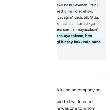
bilgice kavrayamadığın bir şeye nasıl dayanabilirsin?"
dedi.
68
.
Musa: "İnşallah sabrettiğimi göreceksin,
sana hiçbir işte baş kaldırmayacağım" dedi.
69
.
O da:
"O halde, bana uyacaksan, ben sana anlatmadıkça
herhangi bir şey hakkında bana soru sormayacaksın"
dedi.
70
.
O da: "O halde, bana uyacaksan, ben
sana anlatmadıkça herhangi bir şey hakkında bana
soru sormayacaksın" dedi.
-
Turkish Translation(Diyanet)
Tefsir okuyun.
Ibn Kathir (Abridged)
Musa meeting with Al-Khidr and accompanying
Him
Allah tells us what Musa said to that learned
man, who was Al-Khidr. He was one to whom