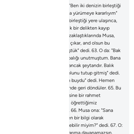
60
.
Musa, genç arkadaşına: "Ben iki denizin birleştiği
yere ulaşmağa, yahut yıllarca yürümeye kararlıyım"
demişti.
61
.
İkisi, iki denizin birleştiği yere ulaşınca,
balıklarını unutmuşlardı, balık bir delikten kayıp
denizi boyladı.
62
.
Oradan uzaklaştıklarında Musa,
yanındaki gence: "Azığımızı çıkar, and olsun bu
yolculuğumuzda yorgun düştük" dedi.
63
.
O da: "Bak
sen! Kayalığa vardığımızda balığı unutmuştum. Bana
onu hatırlamamı unutturan ancak şeytandır. Balık
şaşılacak şekilde denizde yolunu tutup gitmiş" dedi.
64
.
Musa: "İstediğimiz zaten buydu" dedi. Hemen
geldikleri yoldan izleri üzerinde geri döndüler.
65
.
Bu
arada ikisi katımızdan kendisine bir rahmet
verdiğimiz ve kendisine ilim öğrettiğimiz
kullarımızdan birini buldular.
66
.
Musa ona: "Sana
öğretileni bana hayra götüren bir bilgi olarak
öğretmen için peşinden gelebilir miyim?" dedi.
67
.
O:
"Sen doğrusu benim yaptıklarıma dayanamazsın,