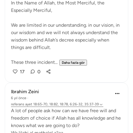
In the Name of Allah, the Most Merciful, the
Especially Merciful,
We are limited in our understanding. in our vision, in
our wisdom and we will not always understand the
wisdom behind Allah’s decree especially when
things are difficult.
These three incident...
Daha fazla gör
17
0
Ibrahim Zeini
6 yıl önce
·
referans
ayet 18:65-70, 18:82, 18:78, 6:26-32, 35:37-39
A lot of people ask how can we have free will and
freedom of choice if Allah has all knowledge and he
knows what we are going to do?
Wa lilahi al mathalol a'laa