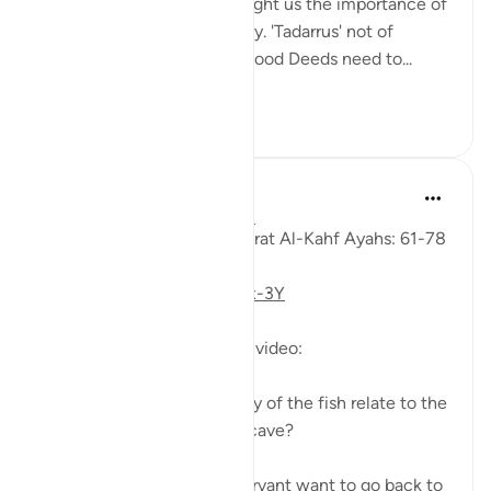
The youths of the Cave taught us the importance of
keeping with good company. 'Tadarrus' not of
recitation but Tadarrus of Good Deeds need to...
Daha fazla gör
15
4
Fadel Soliman
6 yıl önce
·
referans
ayet 18:61-78
Taddabor (Pondering) of Surat Al-Kahf Ayahs: 61-78
https://youtu.be/gkeAPcwx-3Y
Questions answered in this video:
- In what way does the story of the fish relate to the
story of the fellows of the cave?
- Why did Moses and his servant want to go back to