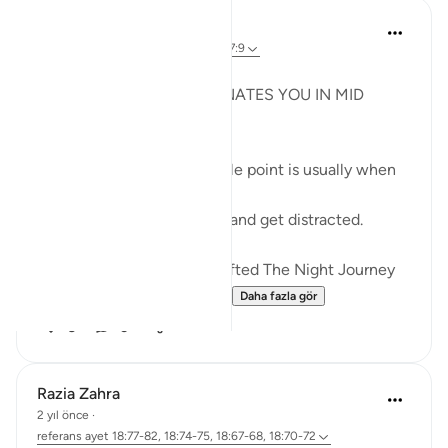
Syaari Ab Rahman
geçen yıl
·
referans
ayet 18:60-78, 17:9
JUZ 15
THE LIGHT THAT REJUVENATES YOU IN MID
RAMADHAN
In any endeavour, the middle point is usually when
you start to lose your zeal.
You start to lose focus and and get distracted.
Just like how Allah SWT Gifted The Night Journey
and Ascension in the mid...
Daha fazla gör
6
0
Razia Zahra
2 yıl önce
·
referans
ayet 18:77-82, 18:74-75, 18:67-68, 18:70-72