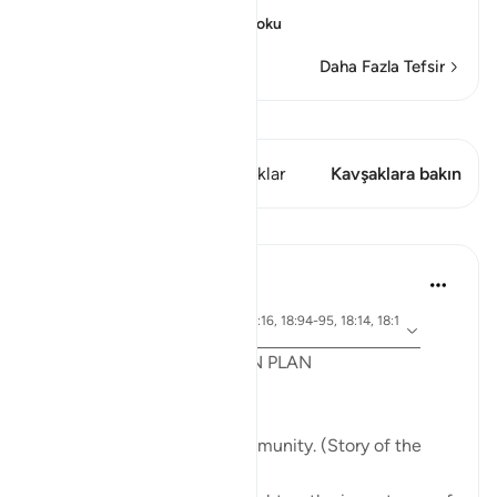
Allah had given
…
Devamını oku
Daha Fazla Tefsir
Kıraat'ı görüntüle
Bu ayette şunlar var: 1 Kavşaklar
Kavşaklara bakın
Dersler
Syaari Ab Rahman
geçen yıl
·
ayet 18:65-70, 18:37-40, 18:16, 18:94-95, 18:14, 18:1
referans
0
POST RAMADHAN ACTION PLAN
4 Deeds From AL KAHFI
1. Tie your heart to the community. (Story of the
youths of the Cave)