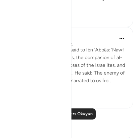
...
Daha fazla gör
6
0
Prophetic Commentary
8 yıl önce
·
referans
ayet 18:60-82
Sa‘eed b. Jubayr narrates: I said to Ibn ‘Abbâs: 'Nawf
al-Bakkâli claims that Moses, the companion of al-
Khadhir, is not the same Moses of the Israelites, and
that he is a different Moses.' He said: 'The enemy of
Allah has lied! Ubay b. Ka‘b narrated to us fro...
Daha fazla gör
0
0
Daha Fazla Ders Okuyun
Yansımalar