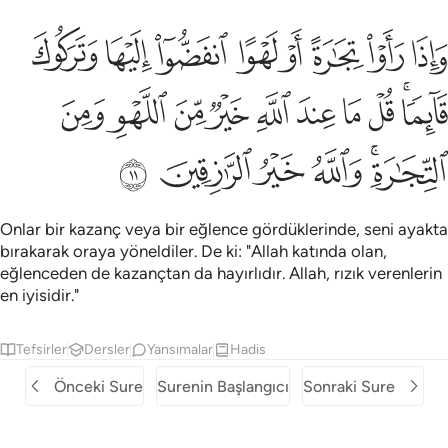
ﱨ
ﱩ
ﱪ
ﱫ
ﱬ
ﱭ
ﱮ
ﱯ
اذا راوا تجارة او لهوا انفضوا اليها وتركوك قايما قل ما عند الله خير من ا
َإِذَا رَأَوْا۟ تِجَـٰرَةً أَوْ لَهْوًا ٱنفَضُّوٓا۟ إِلَيْهَا وَتَرَكُوكَ قَآئِمًۭا ۚ قُل
ﱰﱱ
ﱲ
ﱳ
ﱴ
ﱵ
ﱶ
ﱷ
ﱸ
ﱹ
ﱺﱻ
ﱼ
ﱽ
ﱾ
ﱿ
Onlar bir kazanç veya bir eğlence gördüklerinde, seni ayakta
bırakarak oraya yöneldiler. De ki: "Allah katında olan,
eğlenceden de kazançtan da hayırlıdır. Allah, rızık verenlerin
en iyisidir."
Tefsirler
Dersler
Yansımalar
Hadis
Önceki Sure
Surenin Başlangıcı
Sonraki Sure