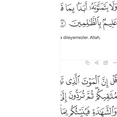
ﲦ
ﲧ
ﲨ
ﲩ
ﲪ
لا يتمنونه ابدا بما قدمت ايديهم والله عليم بالظالمين ٧
ﲫﲬ
ﲭ
َلَا يَتَمَنَّوْنَهُۥٓ أَبَدًۢا بِمَا قَدَّمَتْ أَيْدِيهِمْ ۚ وَٱللَّهُ عَلِيمٌۢ بِٱلظَّـٰلِمِينَ ٧
ﲮ
ﲯ
ﲰ
Yaptıklarından ötürü, ölümü asla dileyemezler. Allah,
zalimleri bilendir.
Tefsirler
Dersler
Yansımalar
62:8
ﲱ
ﲲ
ﲳ
ﲴ
ﲵ
ﲶ
ﲷ
ل ان الموت الذي تفرون منه فانه ملاقيكم ثم تردون الى عالم الغيب وال
ُلْ إِنَّ ٱلْمَوْتَ ٱلَّذِى تَفِرُّونَ مِنْهُ فَإِنَّهُۥ مُلَـٰقِيكُمْ ۖ ثُمَّ تُرَدُّونَ إِلَىٰ عَـٰلِمِ ٱلْغَي
ﲸﲹ
ﲺ
ﲻ
ﲼ
ﲽ
ﲾ
ﲿ
ﳀ
ﳁ
ﳂ
ﳃ
ﳄ