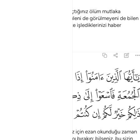
De ki: "Doğrusu kendisinden kaçtığınız ölüm mutlaka
karşınıza çıkacaktır; sonra; görüleni de görülmeyeni de bilen
Allah'a döndürüleceksiniz, O size işlediklerinizi haber
verecektir."
Tefsirler
Dersler
Yansımalar
62:9
ﱁ
ﱂ
ﱃ
ﱄ
ﱅ
ﱆ
ﱇ
ﱈ
ا ايها الذين امنوا اذا نودي للصلاة من يوم الجمعة فاسعوا الى ذكر الله و
َـٰٓأَيُّهَا ٱلَّذِينَ ءَامَنُوٓا۟ إِذَا نُودِىَ لِلصَّلَوٰةِ مِن يَوْمِ ٱلْجُمُعَةِ فَٱسْعَوْا۟ إِلَىٰ 
ﱉ
ﱊ
ﱋ
ﱌ
ﱍ
ﱎ
ﱏﱐ
ﱑ
ﱒ
ﱓ
ﱔ
ﱕ
ﱖ
ﱗ
Ey inananlar! Cuma günü namaz için ezan okunduğu zaman
Allah'ı anmaya koşun; alım satımı bırakın; bilseniz, bu sizin