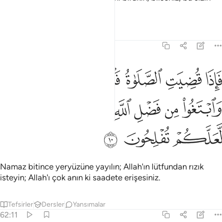
için daha iyidir.
Tefsirler
Dersler
Yansımalar
62:10
ﱘ
ﱙ
ﱚ
ﱛ
ﱜ
ﱝ
اذا قضيت الصلاة فانتشروا في الارض وابتغوا من فضل الله واذكروا الله 
َإِذَا قُضِيَتِ ٱلصَّلَوٰةُ فَٱنتَشِرُوا۟ فِى ٱلْأَرْضِ وَٱبْتَغُوا۟ مِن فَضْلِ ٱللَّهِ وَٱذْ
ﱞ
ﱟ
ﱠ
ﱡ
ﱢ
ﱣ
ﱤ
ﱥ
ﱦ
ﱧ
Namaz bitince yeryüzüne yayılın; Allah'ın lütfundan rızık
isteyin; Allah'ı çok anın ki saadete erişesiniz.
Tefsirler
Dersler
Yansımalar
62:11