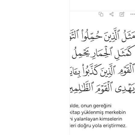
Tefsirler
Dersler
Yansımalar
62:5
ﱺ
ﱻ
ﱼ
ﱽ
ﱾ
ﱿ
ﲀ
ثل الذين حملوا التوراة ثم لم يحملوها كمثل الحمار يحمل اسفارا بيس مثل 
َثَلُ ٱلَّذِينَ حُمِّلُوا۟ ٱلتَّوْرَىٰةَ ثُمَّ لَمْ يَحْمِلُوهَا كَمَثَلِ ٱلْحِمَارِ يَح
ﲁ
ﲂ
ﲃ
ﲄﲅ
ﲆ
ﲇ
ﲈ
ﲉ
ﲊ
ﲋ
ﲌﲍ
ﲎ
ﲏ
ﲐ
ﲑ
ﲒ
ﲓ
Kendilerine Tevrat öğretildiği halde, onun gereğini
yapmayanların durumu, sırtına kitap yüklenmiş merkebin
durumu gibidir. Allah'ın ayetlerini yalanlayan kimselerin
durumu ne kötüdür! Allah zalimleri doğru yola eriştirmez.