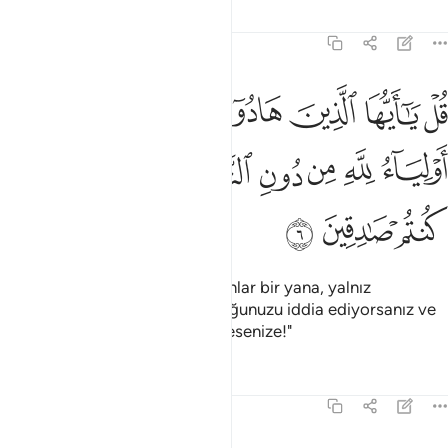
Tefsirler
Dersler
Yansımalar
62:6
ﲔ
ﲕ
ﲖ
ﲗ
ﲘ
ﲙ
ﲚ
ل يا ايها الذين هادوا ان زعمتم انكم اولياء لله من دون الناس فتمنوا ا
ُلْ يَـٰٓأَيُّهَا ٱلَّذِينَ هَادُوٓا۟ إِن زَعَمْتُمْ أَنَّكُمْ أَوْلِيَآءُ لِلَّهِ مِن دُونِ ٱلنَّاسِ فَتَ
ﲛ
ﲜ
ﲝ
ﲞ
ﲟ
ﲠ
ﲡ
ﲢ
ﲣ
ﲤ
ﲥ
De ki: "Ey Yahudiler! Bütün insanlar bir yana, yalnız
kendinizin Allah'ın dostları olduğunuzu iddia ediyorsanız ve
bunda samimi iseniz, ölümü dilesenize!"
Tefsirler
Dersler
Yansımalar
62:7