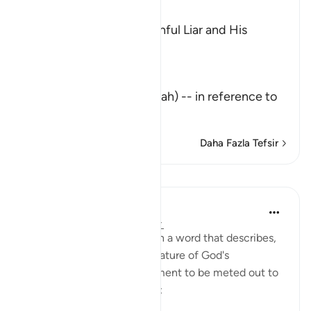
Ibn Kathir (Abridged)
The Description of the Sinful Liar and His
Requital
Allah the Exalted says,
تِلْكَ آيَـتُ اللَّهِ
(These are the Ayat of Allah) -- in reference to
the Qu
…
Devamını oku
Daha Fazla Tefsir
Dersler
In the Shade of the Quran
31 hafta önce
·
referans
ayet 45:11
This section concludes with a word that describes,
in general terms, the true nature of God's
revelations and the punishment to be meted out to
those who disbelieve them: