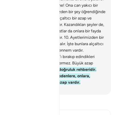
ve günahkar kişinin vay haline! Ona can yakıcı bir
azap müjdele.
9
.
Ayetlerimizden bir şey öğrendiğinde
onu alaya alır. İşte bunlara alçaltıcı bir azap ve
ardından da cehennem vardır. Kazandıkları şeyler de,
Allah'ı bırakıp edindikleri dostlar da onlara bir fayda
vermez. Büyük azap onlaradır.
10
.
Ayetlerimizden bir
şey öğrendiğinde onu alaya alır. İşte bunlara alçaltıcı
bir azap ve ardından da cehennem vardır.
Kazandıkları şeyler de, Allah'ı bırakıp edindikleri
dostlar da onlara bir fayda vermez. Büyük azap
onlaradır.
11
.
İşte bu Kuran doğruluk rehberidir.
Rablerinin ayetlerini inkar edenlere, onlara,
tiksindiren, can yakan bir azap vardır.
-
Turkish Translation(Diyanet)
Tefsir okuyun.