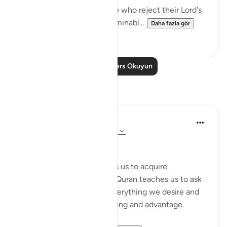
'This is true guidance; those who reject their Lord's
revelations shall suffer abominabl...
Daha fazla gör
0
0
Daha Fazla Ders Okuyun
Yansımalar
DrHaleema Anwar
4 yıl önce
·
referans
ayet 47:17, 45:11
رَبَّنَآ ءَاتِنَا فِى ٱلدُّنْيَا حَسَنَةً
The love of this world urges us to acquire
‘Everything’. Where as, the Quran teaches us to ask
for what is best for us as everything we desire and
want will not bring us blessing and advantage.