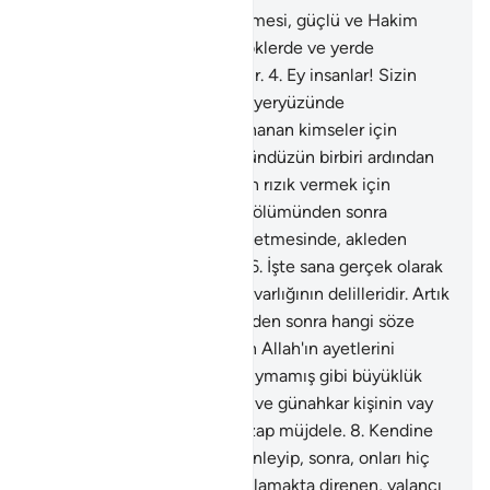
1
.
Ha, Mim.
2
.
Kitap'ın indirilmesi, güçlü ve Hakim
olan Allah katındandır.
3
.
Göklerde ve yerde
inananlara nice dersler vardır.
4
.
Ey insanlar! Sizin
yaratılmanızda ve canlıların yeryüzünde
yayılmasında, kesin olarak inanan kimseler için
ibretler vardır.
5
.
Gece ile gündüzün birbiri ardından
gelmesinde, gökten, Allah'ın rızık vermek için
yağmur indirip, yeri onunla, ölümünden sonra
diriltmesinde, rüzgarları yönetmesinde, akleden
kimseler için dersler vardır.
6
.
İşte sana gerçek olarak
anlattığımız bunlar, Allah'ın varlığının delilleridir. Artık
Allah'tan ve O'nun delillerinden sonra hangi söze
inanırlar?
7
.
Kendine okunan Allah'ın ayetlerini
dinleyip, sonra, onları hiç duymamış gibi büyüklük
taslamakta direnen, yalancı ve günahkar kişinin vay
haline! Ona can yakıcı bir azap müjdele.
8
.
Kendine
okunan Allah'ın ayetlerini dinleyip, sonra, onları hiç
duymamış gibi büyüklük taslamakta direnen, yalancı