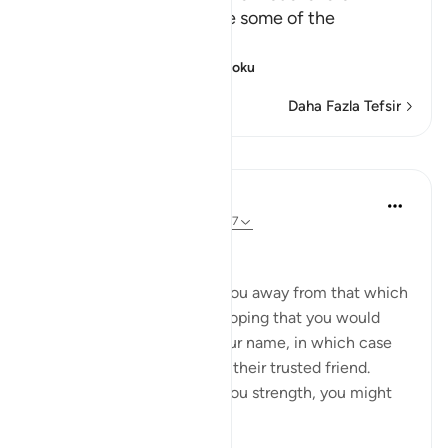
Demands that He change some of the
Revelation
Allah tells us ho
…
Devamını oku
Daha Fazla Tefsir
Dersler
In the Shade of the Quran
31 hafta önce
·
referans
ayet 17:73-77
Vain Endeavours
They endeavour to tempt you away from that which
We have revealed to you, hoping that you would
invent something else in Our name, in which case
they would have made you their trusted friend.
Indeed, had We not given you strength, you might
ha...
Daha fazla gör