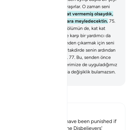
Bize karşı uydurman için uğraşırlar. O zaman seni
dost edinirler.
74
.
Sana sebat vermemiş olsaydık,
and olsun ki, az da olsa onlara meyledecektin.
75
.
O takdirde sana, hayatın da ölümün de, kat kat
azabını tattırırdık. Sonra bize karşı bir yardımcı da
bulamazdın.
76
.
Memleketinden çıkarmak için seni
nerdeyse zorlayacaklardı. O takdirde senin ardından
onlar da pek az kalabilirlerdi.
77
.
Bu, senden önce
gönderdiğimiz peygamberlerimize de uyguladığımız
yasadır. Sen bizim yasamızda değişiklik bulamazsın.
-
Turkish Translation(Diyanet)
Tefsir okuyun.
Ibn Kathir (Abridged)
How the Prophet would have been punished if
He had given in at all to the Disbelievers'