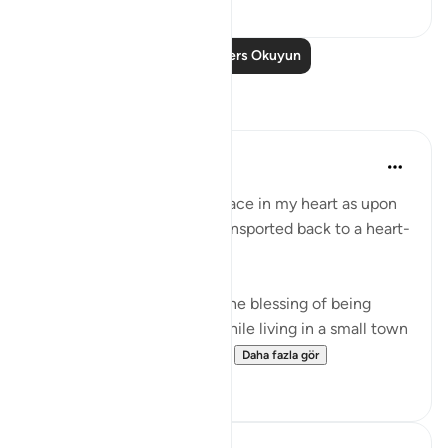
1
0
Daha Fazla Ders Okuyun
Yansımalar
Nadia L
2 yıl önce
·
referans
ayet 17:74
This ayah holds a special place in my heart as upon
reading it, I am instantly transported back to a heart-
warming moment in time.
I am not truly thankful for the blessing of being
raised in a Muslim family while living in a small town
with no Muslim communi...
Daha fazla gör
17
8