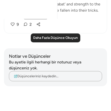
the help of Allah to give 'thabat' and strength to the
prophet, that he would have fallen into their tricks.
Subha...
Daha fazla gör
9
2
Daha Fazla Düşünce Okuyun
Notlar ve Düşünceler
Bu ayetle ilgili herhangi bir notunuz veya
düşünceniz yok.
Düşüncelerinizi kaydedin…