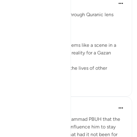
Syaari Ab Rahman
geçen yıl
·
referans
ayet 17:68-77
AL ISRAA SERIES ~ Gaza Through Quranic lens
Ayat 68 - 77
EXPELLING ARROGANCE
Losing all your 9 children seems like a scene in a
dramatic movie. Alas, it is a reality for a Gazan
doctor, Dr Alaa Al-Najjar.
While she was busy saving the lives of other
children...
Daha fazla gör
8
2
Hossam
7 yıl önce
·
referans
ayet 17:73-74
Allah is telling prophet Muhammad PBUH that the
unbelievers were about to influence him to stay
away from the Truth; and that had it not been for