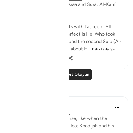
These two Suras, Surat Al-Israa and Surat Al-Kahf
go hand in hand.
The first Sura (Al-Israa) starts with Tasbeeh: 'All
glory be to the One, how perfect is He, Who took
His servant on this journey' and the second Sura (Al-
Kahf) starts off with a verse about H...
Daha fazla gör
25
1
4.836
Daha Fazla Ders Okuyun
Yansımalar
R. Ebied
2 yıl önce
·
referans
ayet 17:1, 2:45
Sometimes the grief is intense, like when the
Prophet peace be upon him lost Khadijah and his