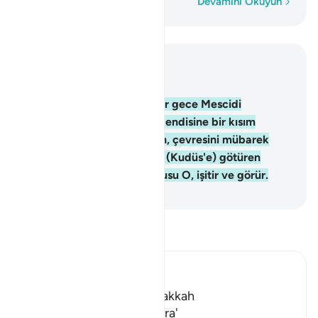
Kelime kelime
Devamını Okuyun
Bağlam içinde okuyun
Bölüm 17, Sayfa 282, Juz 15
1
.
Kulunu (Muhammed'i) bir gece Mescidi
Haram'dan (Mekke'den), kendisine bir kısım
ayetlerimizi göstermek için, çevresini mübarek
kıldığımız Mescidi Aksa'ya (Kudüs'e) götüren
Allah'ın şanı yücedir. Doğrusu O, işitir ve görür.
-
Turkish Translation(Diyanet)
Tefsir okuyun.
Ibn Kathir (Abridged)
Which was revealed in Makkah
The Virtues of Surat Al-Isra'