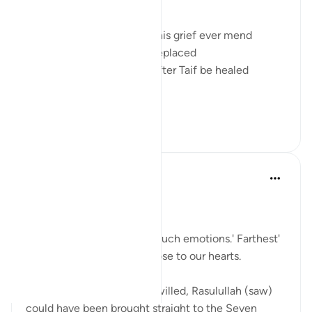
uncle in the same year
And it's thought how will this grief ever mend
How will the loss ever be replaced
How will the devastation after Taif be healed
And then a...
Daha fazla gör
11
2
365
Sherene Mansor
5 yıl önce
·
referans
ayet 17:1
Al Aqsa.
The place that evokes so much emotions.' Farthest'
mosque but so dear and close to our hearts.
Do we realise that if Allah willed, Rasulullah (saw)
could have been brought straight to the Seven