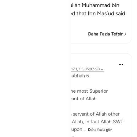
Imam Al-Hafiz Abu `Abdullah Muhammad bin
Isma`il Al-Bukhari recorded that Ibn Mas`ud said
con
…
Devamını oku
Daha Fazla Tefsir
Dersler
Dr. Akram Kassab
5 yıl önce
·
referans
ayet 18:1, 72:19, 17:1, 1:5, 15:97-98
Reflections from Surah Al Fatihah 6
A state of worship is from the most Superior
positions for the Slave/Servant of Allah
There is no higher rank for a servant of Allah other
than a state of worshipping Allah, In fact Allah SWT
named His Messenger may upon ...
Daha fazla gör