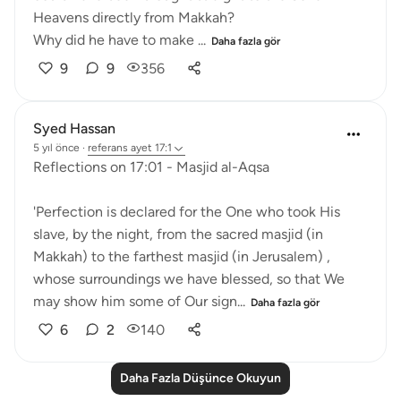
Heavens directly from Makkah?
Why did he have to make ...
Daha fazla gör
9
9
356
Syed Hassan
5 yıl önce
·
referans
ayet 17:1
Reflections on 17:01 - Masjid al-Aqsa
'Perfection is declared for the One who took His
slave, by the night, from the sacred masjid (in
Makkah) to the farthest masjid (in Jerusalem) ,
whose surroundings we have blessed, so that We
may show him some of Our sign...
Daha fazla gör
6
2
140
Daha Fazla Düşünce Okuyun