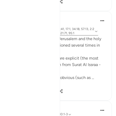
15
0
1.239
Mohannad Hakeem
5 yıl önce
·
ayet 2:143, 21:81, 24:36, 50:41, 17:1, 34:18, 57:13, 2:2
referans
59, 5:21, 7:137, 30:1-4, 17:7, 21:71, 95:1
The holy city of Al-Quds - Jerusalem and the holy
mosque, Al-Aqsa, are mentioned several times in
the Quran.
Some of these references are explicit (the most
famous one is the first Ayah from Surat Al Issraa -
17)
and others are implicit, but obvious (such as ...
Daha fazla gör
16
5
3.149
Omar Suleiman
6 yıl önce
·
referans
ayet 18:1, 17:1, 110:1-3