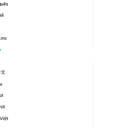
otu
guês
st Merciful.
pe
 of Judgement
ий
onl
udgement, because during it the
taş
mını oku
anl
taş
ไทย
Daha Fazla Tefsir
anl
e
-
Tu
Yansımalar
No
ekaterina myachina
中文
Bu
3 hafta önce
·
referans
ayet 69:1-32
From Recitation to Reflection.
yo
u
When Only Truth Remains.
ol
If everything you rely on were taken away,
ili
what would remain?
Isha Prayer · Surah Al-Haqqah (69:1–32)
Việt