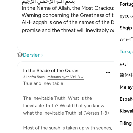
بِسْمِ اللَّهِ الرَّحْمَـنِ الرَّحِيمِ
Portu
In the Name of Allah, the Most Gracious, the Mo
Warning concerning the Greatness of the Day
русск
Al-Haqqah is one of the names of the Day of J
Shqip
promise and the threat will inevitably occ
…
Deva
ภาษา
Türkç
Dersler
اردو
In the Shade of the Quran
简体
31 hafta önce
·
referans
ayet 69:1-3
True and Inevitable
Melay
The Inevitable Truth! What is the
Españ
Inevitable Truth? Would that you knew
Kiswah
what the Inevitable Truth is! (Verses 1-3)
Tiếng 
Most of the surah is taken up with scenes,