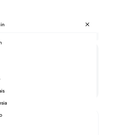
çin
Giriş yap
Ba
h
Böl
1
.
ﲡ
ﲢ
ﲣ
gü
bil
ger
ف
bir
Devamını Okuyun
is
ön
Al
esia
ye
çık
no
gö
9
.