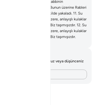
ranlar da suç işlemişlerdi.
10
.
Rabbinin
ygamberine baş kaldırmışlardı. Bunun üzerine Rableri
arı şiddeti arttıkça artan bir şekilde yakaladı.
11
.
Su
tığı vakit, size bir ibret olmak üzere, anlayışlı kulaklar
asın diye süzülen gemide, sizi Biz taşımışızdır.
12
.
Su
tığı vakit, size bir ibret olmak üzere, anlayışlı kulaklar
asın diye süzülen gemide, sizi Biz taşımışızdır.
rkish Translation(Diyanet)
tlar ve Düşünceler
 ayetle ilgili herhangi bir notunuz veya düşünceniz
k.
Düşüncelerinizi kaydedin…