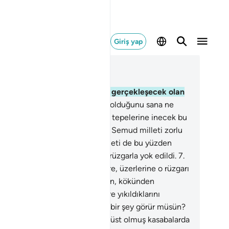
Giriş yap
ğlam içinde okuyun
üm 69, Sayfa 566, Juz 29
Gerçekleşecek olan!
2
.
Nedir o gerçekleşecek olan
n?
3
.
Gerçekleşecek olanın ne olduğunu sana ne
dirir?
4
.
Semud ve Ad milletleri tepelerine inecek bu
çeği yalanladılar.
5
.
Bu yüzden Semud milleti zorlu
 sarsıntı ile yok edildi.
6
.
Ad milleti de bu yüzden
ünde durulmaz, dondurucu bir rüzgarla yok edildi.
7
.
lah onların kökünü kesmek üzere, üzerlerine o rüzgarı
di gece sekiz gün, estirdi. Halkın, kökünden
arılmış hurma kütükleri gibi yere yıkıldıklarını
rürsün.
8
.
Onlardan arda kalmış bir şey görür müsün?
Firavun, ondan öncekiler ve alt üst olmuş kasabalarda