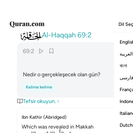
Dil Se
069
ما الحاقة ٢
Al-Haqqah
69:2
Englis
69:2
العربية
বাংলা
Nedir o gerçekleşecek olan gün?
ارسی
Kelime kelime
França
Tefsir okuyun.
Indon
Italia
Ibn Kathir (Abridged)
Dutch
Which was revealed in Makkah