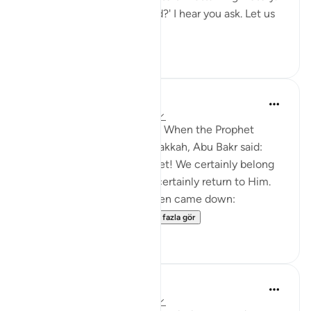
'How will this genocide end?' I hear you ask. Let us
be ce...
Daha fazla gör
24
7
Prophetic Commentary
8 yıl önce
·
referans
ayet 22:39-40
Abdullah b. ‘Abbâs narrates: When the Prophet
(saws) was driven out of Makkah, Abu Bakr said:
'They drove out their Prophet! We certainly belong
to Allah, and we will most certainly return to Him.
They will indeed perish.' Then came down:
Permission [to fight]...
Daha fazla gör
0
0
Prophetic Commentary
8 yıl önce
·
referans
ayet 22:39-40