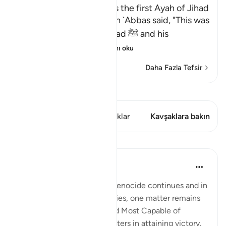
Permission to fight; this is the first Ayah of Jihad
Al-`Awfi reported that Ibn `Abbas said, "This was
revealed about Muhammad ﷺ and his
Companions, wh
…
Devamını oku
Daha Fazla Tefsir
Kıraat'ı görüntüle
Bu ayette şunlar var: 1 Kavşaklar
Kavşaklara bakın
Dersler
Hammad Fahim
2 yıl önce
·
referans
ayet 22:39
As the bombardment and genocide continues and in
the midst of the uncertainties, one matter remains
certain; that Allah is indeed Most Capable of
helping our brothers and sisters in attaining victory.