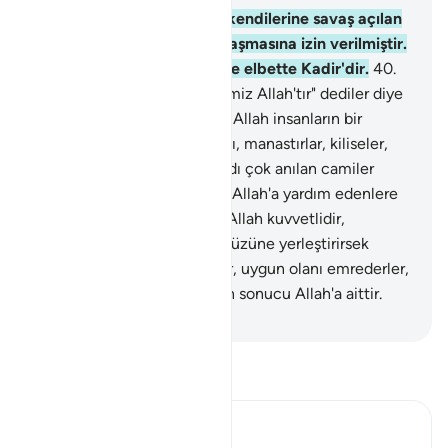
39
.
Haksızlığa uğratılarak kendilerine savaş açılan
kimselerin karşı koyup savaşmasına izin verilmiştir.
Allah onlara yardım etmeğe elbette Kadir'dir.
40
.
Onlar haksız yere ve "Rabbimiz Allah'tır" dediler diye
yurtlarından çıkarılmışlardır. Allah insanların bir
kısmını diğeriyle savmasaydı, manastırlar, kiliseler,
havralar ve içinde Allah'ın adı çok anılan camiler
yıkılıp giderdi. And olsun ki, Allah'a yardım edenlere
O da yardım eder. Doğrusu Allah kuvvetlidir,
güçlüdür.
41
.
Onları biz yeryüzüne yerleştirirsek
namaz kılarlar, zekat verirler, uygun olanı emrederler,
fenalığı yasak ederler. İşlerin sonucu Allah'a aittir.
-
Turkish Translation(Diyanet)
Tefsir okuyun.
Ibn Kathir (Abridged)