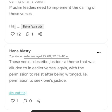
calling of this Surah.
Muslim leaders need to implement the calling of
these verses.
Hajj ...
Daha fazla gör
12
1
Hana Alasry
7 yıl önce
·
referans
ayet 22:60, 22:39-40
These verses describe justice- a theme that was
alluded to in earlier verses, again, with the
permission to resist after being wronged. I.e.
permission to seek one's justice.
#suratHaj
1
0