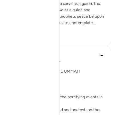
The stories of nations before serve as a guide, the
stories of steadfastness serve as a guide and
example, the stories of the prophets peace be upon
them all are mentioned for us to contemplate...
Daha fazla gör
14
4
Syaari Ab Rahman
geçen yıl
·
referans
ayet 22:38-42
JUZ 17
A GLOBAL MEETING OF THE UMMAH
SubhanALLAH!
These verses resonate with the horrifying events in
Gaza right now.
Muslims leaders need to read and understand the