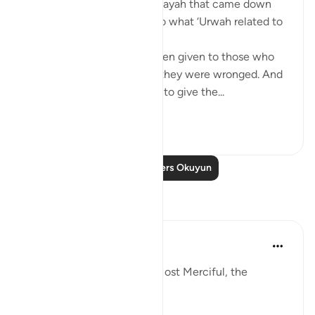
Az-Zuhri narrates: The first ayah that came down
about fighting, according to what ‘Urwah related to
me from ‘ ishah, was:
Permission [to fight] has been given to those who
are being fought, because they were wronged. And
indeed, Allah is competent to give the...
Daha fazla gör
3
2
Daha Fazla Ders Okuyun
Yansımalar
Razia Zahra
2 yıl önce
·
referans
ayet 22:39
In the Name of Allah, the Most Merciful, the
Especially Merciful,