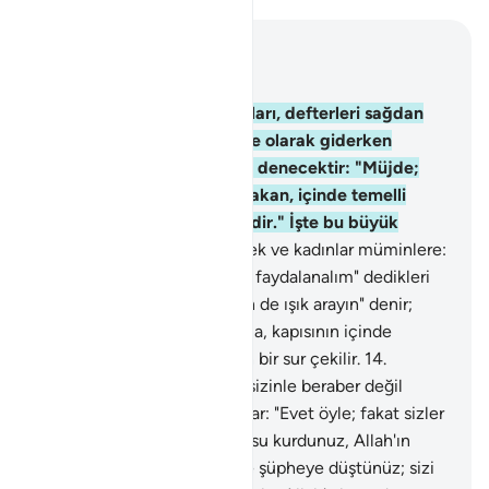
Bağlam içinde okuyun
Bölüm 57, Sayfa 539, Juz 27
12
.
İnanmış erkek ve kadınları, defterleri sağdan
verilmiş ve ışıkları önlerinde olarak giderken
gördüğün gün onlara şöyle denecektir: "Müjde;
bugün içlerinden ırmaklar akan, içinde temelli
kalacağınız cennetler sizindir." İşte bu büyük
kurtuluştur.
13
.
İkiyüzlü erkek ve kadınlar müminlere:
"Bizi de gözetin; ışığınızdan faydalanalım" dedikleri
gün, onlara: "Ardınıza dönün de ışık arayın" denir;
inananlarla ikiyüzlüler arasına, kapısının içinde
rahmet ve dışında azap olan bir sur çekilir.
14
.
İkiyüzlüler, inananlara: "Biz sizinle beraber değil
miydik" diye seslenirler. Onlar: "Evet öyle; fakat sizler
kendinizi aldattınız, bize pusu kurdunuz, Allah'ın
buyruğu gelene kadar dinde şüpheye düştünüz; sizi