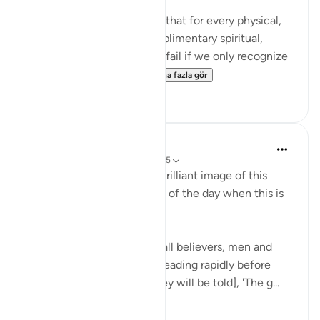
It's mind blowing to realize that for every physical,
seen reality, there is a complimentary spiritual,
unseen reality. And we will fail if we only recognize
the physical realities. ...
Daha fazla gör
106
14
In the Shade of the Quran
31 hafta önce
·
referans
ayet 57:12-15
The surah then presents a brilliant image of this
generous reward in a scene of the day when this is
granted:
"On the day when you see all believers, men and
women, with their light spreading rapidly before
them and to their right, [they will be told], 'The g...
Daha fazla gör