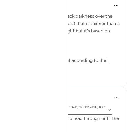
Suleiman Hani
3 yıl önce
·
referans
ayet 57:12
Imagine walking in pitch black darkness over the
Hellfire on a bridge (the siraat) that is thinner than a
rope. You have access to Light but it's based on
what you did in this world.
Abdullah bin Mas`ud said:
'They will pass over the Sirat according to thei...
Daha fazla gör
33
2
Yasmin Mogahed
4 yıl önce
·
ayet 69:32, 57:12, 2:3-5, 56:10-11, 20:125-126, 83:1
referans
5
I ask you to bear with me and read through until the
end and really reflect: