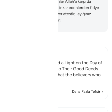
kuruntular aldattı; sizi şeytanlar Allah'a karşı da
ayarttı."
15
.
Bugün sizden ve inkar edenlerden fidye
kabul edilmez; varacağınız yer ateştir, layığınız
orasıdır; ne kötü bir dönüştür!
-
Turkish Translation(Diyanet)
Tefsir okuyun.
Ibn Kathir (Abridged)
The Believers are awarded a Light on the Day of
Resurrection, according to Their Good Deeds
Allah the Exalted states that the believers who
spend in ch
…
Devamını oku
Daha Fazla Tefsir
Dersler