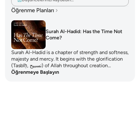
Öğrenme Planları
Surah Al-Hadid: Has the Time Not
Come?
Surah Al-Hadid is a chapter of strength and softness,
majesty and mercy. It begins with the glorification
(Tasbīḥ, تسبيح) of Allah throughout creation…
Öğrenmeye Başlayın
Notes
placeholders