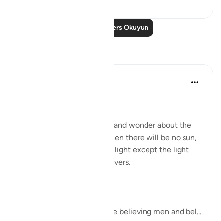
0
0
Daha Fazla Ders Okuyun
Yansımalar
Dr Maryam Fayyaz
2 hafta önce
·
referans
ayet 57:12
Bismillah
There are days when I stop and wonder about the
Day of Judgment. A day when there will be no sun,
no moon, no electricity, no light except the light
that Allah gives to His believers.
Allah says,
“On the Day you will see the believing men and bel...