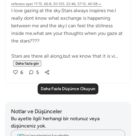
referans
ayet 17:72, 66:8, 20:125, 22:46, 57:12, 40:58
I love gazing at the sky.Stars always inspires me.I
really dont know what exchange is happening
between me and the sky.I can feel the stillness
inside me.what are your thoughts when you gaze at
the stars????
Stars are there all along,but we know that it is vi...
Daha fazla gör
6
5
Daha Fazla Düşünce Okuyun
Notlar ve Düşünceler
Bu ayetle ilgili herhangi bir notunuz veya
düşünceniz yok.
Düşüncelerinizi kaydedin…