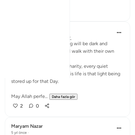
Daha fazla gör
26
6
Azeem Iqbal
21 hafta önce
·
referans
ayet 57:12
On the Day when everything will be dark and
uncertain, the believers will walk with their own
light leading the way.
Every prayer, every act of charity, every quiet
moment of obedience in this life is that light being
stored up for that Day.
May Allah perfe...
Daha fazla gör
2
0
Maryam Nazar
5 yıl önce
·