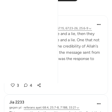
Yansımalar
Sirotum Daud
14 hafta önce
·
referans
ayet 67:21, 67:15, 67:23-26, 25:6-9
They came with an injustice and a lie, then they
came with another injustice and a lie. One that not
only sought to undermine the credibility of Allah's
messenger, but in doing so, the message sent from
Allah Himself. And so what was the response to
that?
{ S...
Daha fazla gör
3
4
Jia 2233
geçen yıl
·
referans
ayet 68:4, 25:7-8, 7:188, 33:21