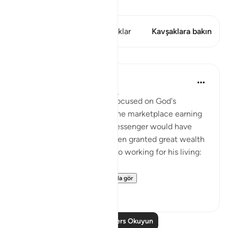
Kıraat'ı görüntüle
Bu ayette şunlar var: 1 Kavşaklar
Kavşaklara bakın
Dersler
In the Shade of the Quran
31 hafta önce
·
referans
ayet 25:8
Another absurd objection focused on God's
Messenger walking about the marketplace earning
his living. His position as Messenger would have
been recognized had he been granted great wealth
to save him the trouble of so working for his living:
"Or why has not a...
Daha fazla gör
0
0
Daha Fazla Ders Okuyun