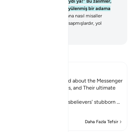
besleneceği bir bahçe olsaydı ya!" Bu zalimler,
inananlara: "Siz sadece büyülenmiş bir adama
uyuyorsunuz" dediler.
9
.
Sana nasıl misaller
getirdiklerine bir bak! Onlar sapmışlardır, yol
bulamazlar.
-
Turkish Translation(Diyanet)
Tefsir okuyun.
Ibn Kathir (Abridged)
What the Disbelievers said about the Messenger
, refutation of Their Words, and Their ultimate
Destiny
Allah tells us about the disbelievers' stubborn
…
Devamını oku
Daha Fazla Tefsir