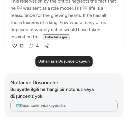
This reservation by the critics neglects the fact that
he ﷺ was sent as a role model. His ﷺ life is a
reassurance for the grieving hearts. If he had all
those luxuries of a king, how would many of us
deprived of worldly riches would have taken
inspiration fro...
Daha fazla gör
12
4
Daha Fazla Düşünce Okuyun
Notlar ve Düşünceler
Bu ayetle ilgili herhangi bir notunuz veya
düşünceniz yok.
Düşüncelerinizi kaydedin…