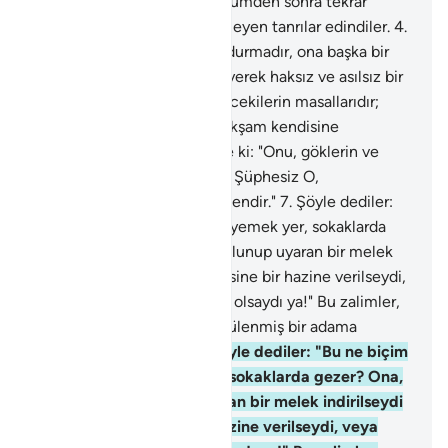
öldürmeye, diriltmeye ve ölümden sonra tekrar
canlandırmaya güçleri yetmeyen tanrılar edindiler.
4
.
İnkar edenler: "Bu Kuran uydurmadır, ona başka bir
topluluk yardım etmiştir" diyerek haksız ve asılsız bir
söz uydurdular.
5
.
"Kuran öncekilerin masallarıdır;
başkalarına yazdırıp sabah akşam kendisine
okunmaktadır" dediler.
6
.
De ki: "Onu, göklerin ve
yerin sırrını bilen indirmiştir. Şüphesiz O,
bağışlayandır, merhamet edendir."
7
.
Şöyle dediler:
"Bu ne biçim peygamber ki yemek yer, sokaklarda
gezer? Ona, beraberinde bulunup uyaran bir melek
indirilseydi ya! Yahut, kendisine bir hazine verilseydi,
veya besleneceği bir bahçe olsaydı ya!" Bu zalimler,
inananlara: "Siz sadece büyülenmiş bir adama
uyuyorsunuz" dediler.
8
.
Şöyle dediler: "Bu ne biçim
peygamber ki yemek yer, sokaklarda gezer? Ona,
beraberinde bulunup uyaran bir melek indirilseydi
ya! Yahut, kendisine bir hazine verilseydi, veya