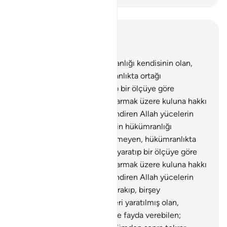
Bağlam içinde okuyun
Bölüm 25, Sayfa 360, Juz 18
1
.
Göklerin ve yerin hükümranlığı kendisinin olan,
çocuk edinmeyen, hükümranlıkta ortağı
bulunmayan, herşeyi yaratıp bir ölçüye göre
düzenleyen ve dünyaları uyarmak üzere kuluna hakkı
batıldan ayırdeden Kuran'ı indiren Allah yücelerin
yücesidir.
2
.
Göklerin ve yerin hükümranlığı
kendisinin olan, çocuk edinmeyen, hükümranlıkta
ortağı bulunmayan, herşeyi yaratıp bir ölçüye göre
düzenleyen ve dünyaları uyarmak üzere kuluna hakkı
batıldan ayırdeden Kuran'ı indiren Allah yücelerin
yücesidir.
3
.
Kafirler, O'nu bırakıp, birşey
yaratamayan, bilakis kendileri yaratılmış olan,
kendilerine ne zarar ve ne de fayda verebilen;