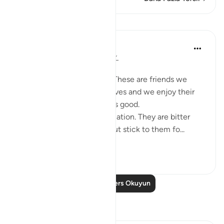
Dersler
Taimiyyah Zubair
3 yıl önce
·
referans
ayet 25:27-29
Friends are of three kinds:
1. Those that are like food. These are friends we
need, they are part of our lives and we enjoy their
company. But moderation is good.
2. Those that are like medication. They are bitter
because of their honesty but stick to them fo...
Daha fazla gör
26
5
Daha Fazla Ders Okuyun
Yansımalar