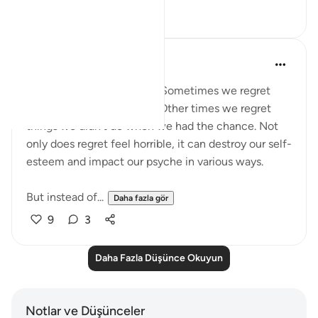
34
5
A Siddiqui
6 yıl önce
·
referans
ayet 25:27
Regret is a painful feeling. Sometimes we regret
something we have done. Other times we regret
things we didn't do when we had the chance. Not
only does regret feel horrible, it can destroy our self-
esteem and impact our psyche in various ways.
But instead of...
Daha fazla gör
9
3
Daha Fazla Düşünce Okuyun
Notlar ve Düşünceler