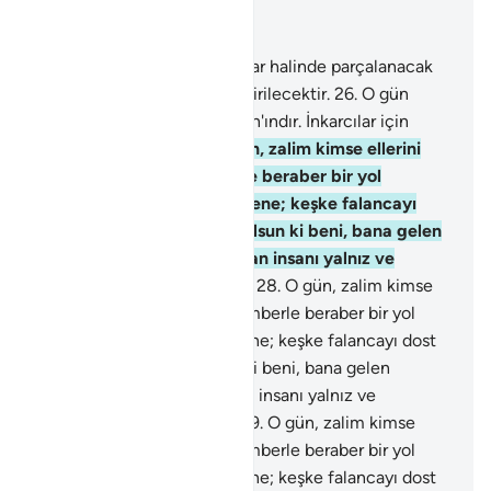
Bağlam içinde okuyun
Bölüm 25, Sayfa 362, Juz 19
25
.
O gün, gök beyaz bulutlar halinde parçalanacak
ve melekler bölük bölük indirilecektir.
26
.
O gün
gerçek hükümdarlık Rahman'ındır. İnkarcılar için
yaman bir gündür.
27
.
O gün, zalim kimse ellerini
ısırıp: "Keşke Peygamberle beraber bir yol
tutsaydım, vay başıma gelene; keşke falancayı
dost edinmeseydim. And olsun ki beni, bana gelen
Kuran'dan o saptırdı. Şeytan insanı yalnız ve
yardımcısız bırakıyor" der.
28
.
O gün, zalim kimse
ellerini ısırıp: "Keşke Peygamberle beraber bir yol
tutsaydım, vay başıma gelene; keşke falancayı dost
edinmeseydim. And olsun ki beni, bana gelen
Kuran'dan o saptırdı. Şeytan insanı yalnız ve
yardımcısız bırakıyor" der.
29
.
O gün, zalim kimse
ellerini ısırıp: "Keşke Peygamberle beraber bir yol
tutsaydım, vay başıma gelene; keşke falancayı dost