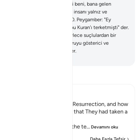
edinmeseydim. And olsun ki beni, bana gelen
Kuran'dan o saptırdı. Şeytan insanı yalnız ve
yardımcısız bırakıyor" der.
30
.
Peygamber: "Ey
Rabbim! Doğrusu milletim bu Kuran'ı terketmişti" der.
31
.
Her peygamber için, böylece suçlulardan bir
düşman ortaya koyarız. Doğruyu gösterici ve
yardımcı olarak, Rabbin yeter.
-
Turkish Translation(Diyanet)
Tefsir okuyun.
Ibn Kathir (Abridged)
The Terrors of the Day of Resurrection, and how
the Wrongdoers will wish that They had taken a
Path with the Messenger
Here Allah tells us about the te
…
Devamını oku
Daha Fazla Tefsir