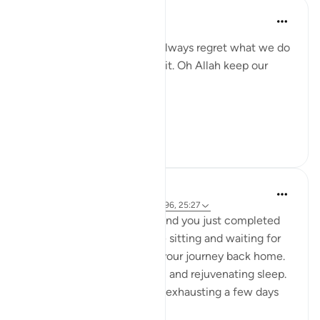
gemi hartojo
4 yıl önce
·
referans
ayet 25:27
Subhannallah we humans always regret what we do
and yet we keep repeating it. Oh Allah keep our
hearts clear and straight.
Aamiin.
11
2
A Siddiqui
5 yıl önce
·
referans
ayet 88:8-9, 16:96, 25:27
Imagine you are in Mecca and you just completed
your Hajj yesterday. You are sitting and waiting for
your bus so you can begin your journey back home.
You had a night of peaceful and rejuvenating sleep.
What felt so strenuous and exhausting a few days
ago is n...
Daha fazla gör