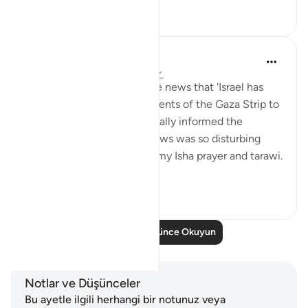
10
2
Farhat Jahan
2 yıl önce
·
referans
ayet 89:23-26
Last night, I was reading the news that 'Israel has
officially declared the residents of the Gaza Strip to
die of starvation. They formally informed the
director of UNRWA. This news was so disturbing
that I could not even offer my Isha prayer and tarawi.
At th...
Daha fazla gör
4
1
Daha Fazla Düşünce Okuyun
Notlar ve Düşünceler
Bu ayetle ilgili herhangi bir notunuz veya