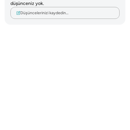
düşünceniz yok.
Düşüncelerinizi kaydedin…
Notes
placeholders
close