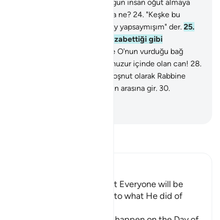
cehennem ortaya konur. O gün insan öğüt almaya
çalışır ama artık öğütten ona ne?
24
.
"Keşke bu
hayatım için önceden bir şey yapsaymışım" der.
25
.
O gün, hiç kimse, Allah'ın azabettiği gibi
azabedemez.
26
.
Hiç kimse O'nun vurduğu bağ
gibisini bağlayamaz.
27
.
Ey huzur içinde olan can!
28
.
O, senden, sen de O'ndan hoşnut olarak Rabbine
dön!
29
.
Ey can! İyi kullarımın arasına gir.
30
.
Cennetime gir.
-
Turkish Translation(Diyanet)
Tefsir okuyun.
Ibn Kathir (Abridged)
On the Day of Judgement Everyone will be
recompensed according to what He did of
Good or Evil
Allah informs of what will happen on the Day of