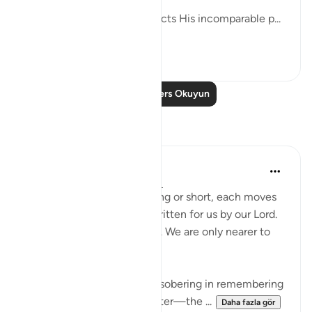
It is God Almighty who inflicts His incomparable p...
Daha fazla gör
0
0
Daha Fazla Ders Okuyun
Yansımalar
Ayu Isk
geçen yıl
·
referans
ayet 89:21-30
Whether some days feel long or short, each moves
us closer to the moment written for us by our Lord.
They are already numbered. We are only nearer to
the Hereafter each day.
There is something deeply sobering in remembering
the certainty of the Hereafter—the ...
Daha fazla gör