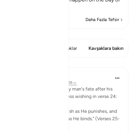
Judgement
…
Devamını oku
Daha Fazla Tefsir
Kıraat'ı görüntüle
Bu ayette şunlar var: 2 Kavşaklar
Kavşaklara bakın
Dersler
In the Shade of the Quran
31 hafta önce
·
referans
ayet 89:25-26
The surah goes on to portray man's fate after his
desperate sighing and useless wishing in verse 24:
"On that day, none will punish as He punishes, and
none will bind with chains as He binds." (Verses 25-
26)