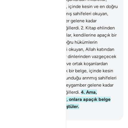
kendilerine apaçık bir belge, içinde kesin ve en doğru
hükümlerin bulunduğu arınmış sahifeleri okuyan,
Allah katından bir Peygamber gelene kadar
dinlerinden vazgeçecek değillerdi.
2
.
Kitap ehlinden
ve ortak koşanlardan inkarcılar, kendilerine apaçık bir
belge, içinde kesin ve en doğru hükümlerin
bulunduğu arınmış sahifeleri okuyan, Allah katından
bir Peygamber gelene kadar dinlerinden vazgeçecek
değillerdi.
3
.
Kitap ehlinden ve ortak koşanlardan
inkarcılar, kendilerine apaçık bir belge, içinde kesin
ve en doğru hükümlerin bulunduğu arınmış sahifeleri
okuyan, Allah katından bir Peygamber gelene kadar
dinlerinden vazgeçecek değillerdi.
4
.
Ama,
kendilerine kitap verilenler, onlara apaçık belge
geldikten sonra ayrılığa düştüler.
-
Turkish Translation(Diyanet)