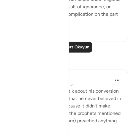
conflict and division as a result of ignorance, on
their part, or confusion or complication on the part
of their relig...
Daha fazla gör
0
0
Daha Fazla Ders Okuyun
Yansımalar
A N
35 hafta önce
·
referans
ayet 98:4-5
I was listening to a sheikh talk about his conversion
to Islam and he mentioned that he never believed in
the trinity as a Christian because it didn't make
sense to him since none of the prophets mentioned
in the Bible (i.e. Musa, Ibrahim) preached anything
ot...
Daha fazla gör