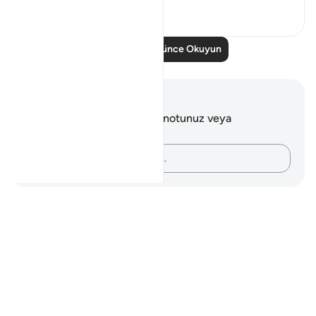
4
2
Daha Fazla Düşünce Okuyun
Notlar ve Düşünceler
Bu ayetle ilgili herhangi bir notunuz veya
düşünceniz yok.
Düşüncelerinizi kaydedin…
Notes