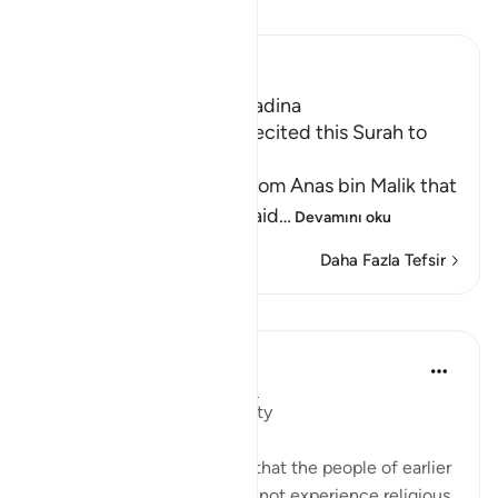
Tefsir okuyun.
Ibn Kathir (Abridged)
Which was revealed in Madina
The Messenger of Allah recited this Surah to
Ubayy
Imam Ahmad recorded from Anas bin Malik that
the Messenger of Allah said
…
Devamını oku
Daha Fazla Tefsir
Dersler
In the Shade of the Quran
31 hafta önce
·
referans
ayet 98:4
Internal Division and Hostility
The surah goes on to state that the people of earlier
revelations in particular did not experience religious