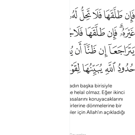
ﳊ
ﳋ
ﳌ
ﳍ
ﳎ
ﳏ
ﳐ
ﳑ
ﳒ
ﳓ
ان طلقها فلا تحل له من بعد حتى تنكح زوجا غيره فان طلقها فلا جناح عليه
َإِن طَلَّقَهَا فَلَا تَحِلُّ لَهُۥ مِنۢ بَعْدُ حَتَّىٰ تَنكِحَ زَوْجًا غَيْرَهُۥ ۗ فَإِن طَلَّقَهَا فَلَا جُ
ﳔﳕ
ﳖ
ﳗ
ﳘ
ﳙ
ﳚ
ﳛ
ﳜ
ﳝ
ﳞ
ﳟ
ﳠ
ﳡ
ﳢﳣ
ﳤ
ﳥ
ﳦ
ﳧ
ﳨ
ﳩ
ﳪ
Bundan sonra kadını boşarsa, kadın başka birisiyle
evlenmedikçe bir daha kendisine helal olmaz. Eğer ikinci
koca da onu boşarsa, Allah'ın yasalarını koruyacaklarını
sanırlarsa eski karı kocanın birbirlerine dönmelerine bir
engel yoktur. Bunlar, bilenkimseler için Allah'ın açıkladığı
yasalardır.