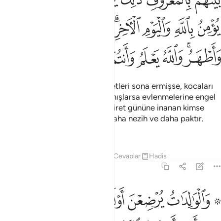
ﲉ
ﲊ
ﲋ
ﲌﲍ
ﲎ
ﲏ
ﲐ
ﲑﲒ
ﲓ
ﲔ
ﲕ
ﲖ
ﲗ
ﲘ
Kadınları boşadığınızda, müddetleri sona ermişse, kocaları
ile birbirleriyle güzellikle anlaşmışlarsa evlenmelerine engel
olmayın. İçinizden Allah'a ve ahiret gününe inanan kimse
bundan ibret alır. Bu sizin için daha nezih ve daha paktır.
Allah bilir, siz bilmezsiniz.
Tefsirler
Dersler
Yansımalar
Cevaplar
Hadis
2:233
ﲙ ﲚ
ﲛ
ﲜ
ﲝ
ﲞﲟ
الوالدات يرضعن اولادهن حولين كاملين لمن اراد ان يتم الرضاعة وعلى ال
َٱلْوَٰلِدَٰتُ يُرْضِعْنَ أَوْلَـٰدَهُنَّ حَوْلَيْنِ كَامِلَيْنِ ۖ لِمَنْ أَرَادَ أَن يُتِمَّ ٱلرَّضَاع