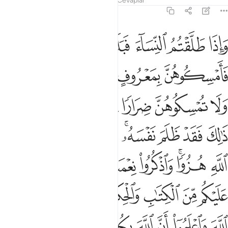
Tefsirler
Dersler
Yansımalar
Cevaplar
2:231
ﱁ
ﱂ
ﱃ
ﱄ
ﱅ
اذا طلقتم النساء فبلغن اجلهن فامسكوهن بمعروف او سرحوهن بمعروف ول
َإِذَا طَلَّقْتُمُ ٱلنِّسَآءَ فَبَلَغْنَ أَجَلَهُنَّ فَأَمْسِكُوهُنَّ بِمَعْرُوفٍ أَوْ سَرِّحُوهُن
ﱆ
ﱇ
ﱈ
ﱉ
ﱊﱋ
ﱌ
ﱍ
ﱎ
ﱏﱐ
ﱑ
ﱒ
ﱓ
ﱔ
ﱕ
ﱖﱗ
ﱘ
ﱙ
ﱚ
ﱛ
ﱜﱝ
ﱞ
ﱟ
ﱠ
ﱡ
ﱢ
ﱣ
ﱤ
ﱥ
ﱦ
ﱧ
ﱨ
ﱩﱪ
ﱫ
ﱬ
ﱭ
ﱮ
ﱯ
ﱰ
ﱱ
ﱲ
ﱳ