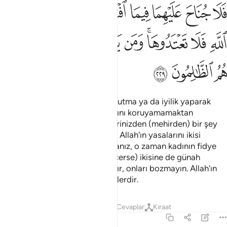
ﲵ
ﲶ
ﲷ
ﲸ
ﲹ
ﲺﲻ
ﲼ
ﲽ
ﲾ
ﲿ
ﳀﳁ
ﳂ
ﳃ
ﳄ
ﳅ
ﳆ
ﳇ
ﳈ
ﳉ
Boşanma iki defadır. Ya iyilikle tutma ya da iyilik yaparak
bırakmadır. İkisi Allah'ın yasalarını koruyamamaktan
korkmadıkça kadınlara verdiklerinizden (mehirden) bir şey
almanız size helal değildir. Eğer Allah'ın yasalarını ikisi
koruyamıyacaklar diye korkarsanız, o zaman kadının fidye
vermesinde (mehrinden vazgeçerse) ikisine de günah
yoktur. Bunlar Allah'ın yasalarıdır, onları bozmayın. Allah'ın
yasalarını bozanlar ancak zalimlerdir.
Tefsirler
Dersler
Yansımalar
Cevaplar
Kıraat
2:230