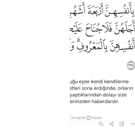
ﱇ
ﱈ
ﱉ
ﱊﱋ
ﱌ
ﱍ
ﱎ
ﱏ
ﱐ
ﱑ
ﱒ
ﱓ
ﱔ
ﱕ
ﱖﱗ
ﱘ
ﱙ
ﱚ
ﱛ
ﱜ
İçinizden ölenlerin bırakmış olduğu eşler kendi kendilerine
dört ay on gün beklerler; müddetleri sona erdiğinde, onların
kendi haklarında uygun şekilde yaptıklarından dolayı size
sorumluluk yoktur. Allah işlediklerinizden haberdardır.
Tefsirler
Dersler
Yansımalar
Cevaplar
Hadis
2:235