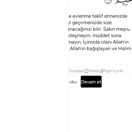
Böyle kadınlara kapalı bir şekilde evlenme teklif etmenizde
veya içinizden onlarla evlenmeyi geçirmenizde size
sorumluluk yoktur. Allah onları anacağınızı bilir. Sakın meşru
sözler dışında onlarla gizlice sözleşmeyin, müddet sona
erene kadar nikah akdine kalkışmayın. İçinizde olanı Allah'ın
bildiğini bilin de O'ndan çekinin. Allah'ın bağışlayan ve Halim
olduğunu bilin.
Tefsirler
Dersler
Yansımalar
Cevaplar
Hadis
İlgili İçerik
Surenin tamamını oku
Devam et