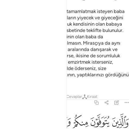
Anneler çocuklarını, emzirmeyi tamamlatmak isteyen baba
için, tam iki sene emzirirler. Anaların yiyecek ve giyeceğini
uygun bir şekilde sağlamak çocuk kendisinin olan babaya
borçtur. Herkese ancak gücü nisbetinde teklifte bulunulur.
Ana çocuğundan, çocuk kendisinin olan baba da
çocuğundan dolayı zarara sokulmasın. Mirasçıya da aynı
şeyi yapmak borçtur. Ana baba aralarında danışarak ve
anlaşarak sütten kesmek isterlerse, ikisine de sorumluluk
yoktur. Çocuklarınızı sütanneye emzirtmek isterseniz,
vereceğinizi örfe uygun bir şekilde öderseniz, size
sorumluluk yoktur. Allah'tan sakının, yaptıklarınızı gördüğünü
bilin.
Tefsirler
Dersler
Yansımalar
Cevaplar
Kıraat
2:234
ﱁ
ﱂ
ﱃ
ﱄ
ﱅ
ﱆ
الذين يتوفون منكم ويذرون ازواجا يتربصن بانفسهن اربعة اشهر وعشرا فا
َٱلَّذِينَ يُتَوَفَّوْنَ مِنكُمْ وَيَذَرُونَ أَزْوَٰجًۭا يَتَرَبَّصْنَ بِأَنفُسِهِنَّ أَرْبَعَةَ أَشْهُر