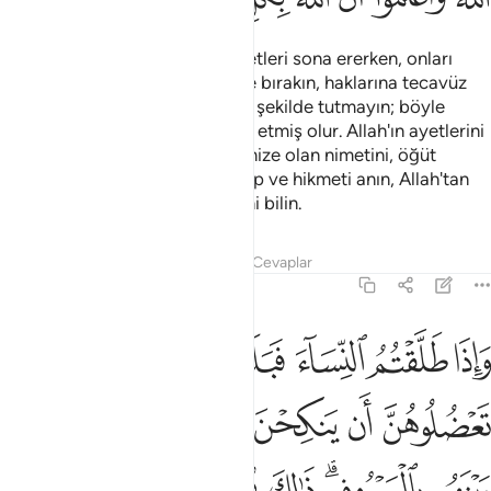
Kadınları boşadığınızda, müddetleri sona ererken, onları
güzellikle tutun, ya da güzellikle bırakın, haklarına tecavüz
etmek için onlara zararlı olacak şekilde tutmayın; böyle
yapan şüphesiz kendisine yazık etmiş olur. Allah'ın ayetlerini
de alaya almayın; Allah'ın üzerinize olan nimetini, öğüt
vermek üzere size indirdiği Kitap ve hikmeti anın, Allah'tan
sakının, Allah'ın her şeyi bildiğini bilin.
Tefsirler
Dersler
Yansımalar
Cevaplar
2:232
ﱴ
ﱵ
ﱶ
ﱷ
ﱸ
ﱹ
اذا طلقتم النساء فبلغن اجلهن فلا تعضلوهن ان ينكحن ازواجهن اذا تراضو
َإِذَا طَلَّقْتُمُ ٱلنِّسَآءَ فَبَلَغْنَ أَجَلَهُنَّ فَلَا تَعْضُلُوهُنَّ أَن يَنكِحْنَ أَزْوَٰجَهُنَّ إِذَا تَر
ﱺ
ﱻ
ﱼ
ﱽ
ﱾ
ﱿ
ﲀ
ﲁﲂ
ﲃ
ﲄ
ﲅ
ﲆ
ﲇ
ﲈ