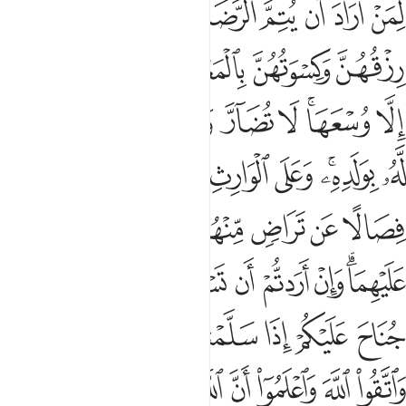
ﲠ
ﲡ
ﲢ
ﲣ
ﲤﲥ
ﲦ
ﲧ
ﲨ
ﲩ
ﲪ
ﲫﲬ
ﲭ
ﲮ
ﲯ
ﲰ
ﲱﲲ
ﲳ
ﲴ
ﲵ
ﲶ
ﲷ
ﲸ
ﲹ
ﲺﲻ
ﲼ
ﲽ
ﲾ
ﲿﳀ
ﳁ
ﳂ
ﳃ
ﳄ
ﳅ
ﳆ
ﳇ
ﳈ
ﳉ
ﳊﳋ
ﳌ
ﳍ
ﳎ
ﳏ
ﳐ
ﳑ
ﳒ
ﳓ
ﳔ
ﳕ
ﳖ
ﳗ
ﳘﳙ
ﳚ
ﳛ
ﳜ
ﳝ
ﳞ
ﳟ
ﳠ
ﳡ
ﳢ