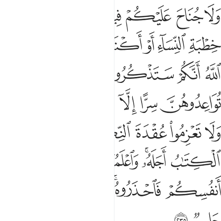
ﱝ
ﱞ
ﱟ
ﱠ
ﱡ
ﱢ
ﱣ
لا جناح عليكم فيما عرضتم به من خطبة النساء او اكننتم في انفسكم علم 
َلَا جُنَاحَ عَلَيْكُمْ فِيمَا عَرَّضْتُم بِهِۦ مِنْ خِطْبَةِ ٱلنِّسَآءِ أَوْ أَكْنَنتُمْ فِىٓ أَنفُس
ﱤ
ﱥ
ﱦ
ﱧ
ﱨ
ﱩﱪ
ﱫ
ﱬ
ﱭ
ﱮ
ﱯ
ﱰ
ﱱ
ﱲ
ﱳ
ﱴ
ﱵ
ﱶ
ﱷﱸ
ﱹ
ﱺ
ﱻ
ﱼ
ﱽ
ﱾ
ﱿ
ﲀﲁ
ﲂ
ﲃ
ﲄ
ﲅ
ﲆ
ﲇ
ﲈ
ﲉﲊ
ﲋ
ﲌ
ﲍ
ﲎ
ﲏ
ﲐ