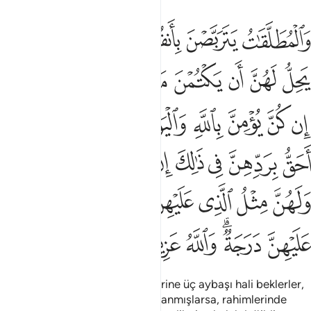
ﱨ
ﱩ
ﱪ
ﱫ
ﱬﱭ
ﱮ
المطلقات يتربصن بانفسهن ثلاثة قروء ولا يحل لهن ان يكتمن ما خلق ال
َٱلْمُطَلَّقَـٰتُ يَتَرَبَّصْنَ بِأَنفُسِهِنَّ ثَلَـٰثَةَ قُرُوٓءٍۢ ۚ وَلَا يَحِلُّ لَهُنَّ أَن يَكْتُمْنَ
ﱯ
ﱰ
ﱱ
ﱲ
ﱳ
ﱴ
ﱵ
ﱶ
ﱷ
ﱸ
ﱹ
ﱺ
ﱻ
ﱼ
ﱽﱾ
ﱿ
ﲀ
ﲁ
ﲂ
ﲃ
ﲄ
ﲅ
ﲆﲇ
ﲈ
ﲉ
ﲊ
ﲋ
ﲌﲍ
ﲎ
ﲏ
ﲐﲑ
ﲒ
ﲓ
ﲔ
ﲕ
Boşanan kadınlar, kendi kendilerine üç aybaşı hali beklerler,
eğer Allah'a ve ahiret gününe inanmışlarsa, rahimlerinde