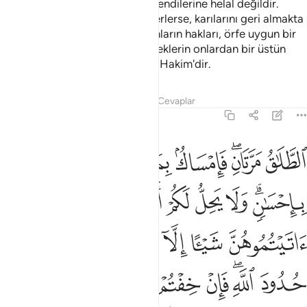
Allah'ın yarattığını gizlemeleri kendilerine helal değildir.
Kocaları bu arada barışmak isterlerse, karılarını geri almakta
daha çok hak sahibidirler. Kadınların hakları, örfe uygun bir
şekilde vazifelerine denktir. Erkeklerin onlardan bir üstün
derecesi vardır. Allah güçlüdür. Hakim'dir.
Tefsirler
Dersler
Yansımalar
Cevaplar
2:229
ﲖ
ﲗﲘ
ﲙ
ﲚ
ﲛ
ﲜ
لطلاق مرتان فامساك بمعروف او تسريح باحسان ولا يحل لكم ان تاخذوا مما ا
لطَّلَـٰقُ مَرَّتَانِ ۖ فَإِمْسَاكٌۢ بِمَعْرُوفٍ أَوْ تَسْرِيحٌۢ بِإِحْسَـٰنٍۢ ۗ و
ﲝﲞ
ﲟ
ﲠ
ﲡ
ﲢ
ﲣ
ﲤ
ﲥ
ﲦ
ﲧ
ﲨ
ﲩ
ﲪ
ﲫ
ﲬ
ﲭﲮ
ﲯ
ﲰ
ﲱ
ﲲ
ﲳ
ﲴ