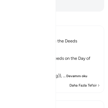
-
Turkish Translation(Diyanet)
Tefsir okuyun.
Ibn Kathir (Abridged)
The Meaning of weighing the Deeds
Allah said,
وَالْوَزْنُ
(And the weighing), of deeds on the Day of
Resurrection,
الْحَقِّ
(will be the true (weighing)),
…
Devamını oku
Daha Fazla Tefsir
Dersler
Soulfull Mental Healfh