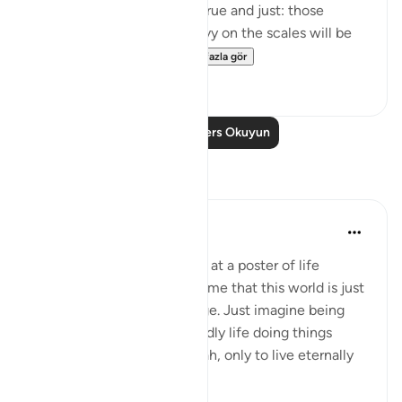
weighing of deeds will be true and just: those
whose good deeds are heavy on the scales will be
the ones to prosper...
Daha fazla gör
6
0
Daha Fazla Ders Okuyun
Yansımalar
Nadrah
5 yıl önce
·
referans
ayet 7:8-10
The other day I was looking at a poster of life
timeline. It is a reminder to me that this world is just
a short period despite its age. Just imagine being
alive after wasting our worldly life doing things
other than worshipping Allah, only to live eternally
w...
Daha fazla gör