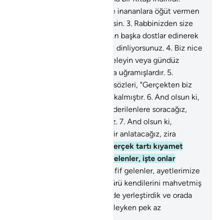
Onunla insanları uyarman ve inananlara öğüt vermen
için kalbine bir darlık gelmesin.
3
.
Rabbinizden size
indirilen Kitap'a uyun, O'ndan başka dostlar edinerek
onlara uymayın. Pek az öğüt dinliyorsunuz.
4
.
Biz nice
kentleri yok etmişizdir; geceleyin veya gündüz
uykularında iken baskınımıza uğramışlardır.
5
.
Baskınımıza uğradıklarında, sözleri, "Gerçekten biz
haksızdık" demekten ibaret kalmıştır.
6
.
And olsun ki,
kendilerine peygamber gönderilenlere soracağız,
peygamberlere de soracağız.
7
.
And olsun ki,
yaptıklarını kendilerine bir bir anlatacağız, zira
onlardan uzak değildik.
8
.
Gerçek tartı kıyamet
günündedir. Tartıları ağır gelenler, işte onlar
kurtulanlardır.
9
.
Tartıları hafif gelenler, ayetlerimize
yaptıkları haksızlıklardan ötürü kendilerini mahvetmiş
olanlardır.
10
.
Sizi yeryüzünde yerleştirdik ve orada
size geçimlikler yarattık. Öyleyken pek az
şükrediyorsunuz.