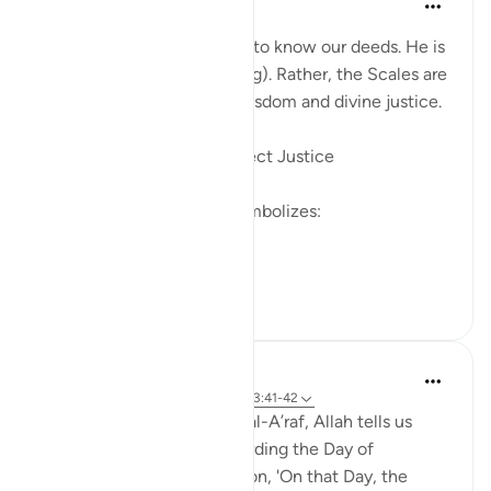
23 hafta önce
·
referans
ayet 7:8
Allah does not need scales to know our deeds. He is
Al-‘Aleem (The All-Knowing). Rather, the Scales are
established for profound wisdom and divine justice.
1️⃣ To Manifest Allah’s Perfect Justice
The presence of a scale symbolizes:
Absolute fairness
Complete...
Daha fazla gör
5
0
Abdul Nasir Jangda
4 yıl önce
·
referans
ayet 7:8, 7:56, 33:41-42
In the eighth juz’, in Surah al-A’raf, Allah tells us
about certain realities regarding the Day of
Judgement and Resurrection, 'On that Day, the