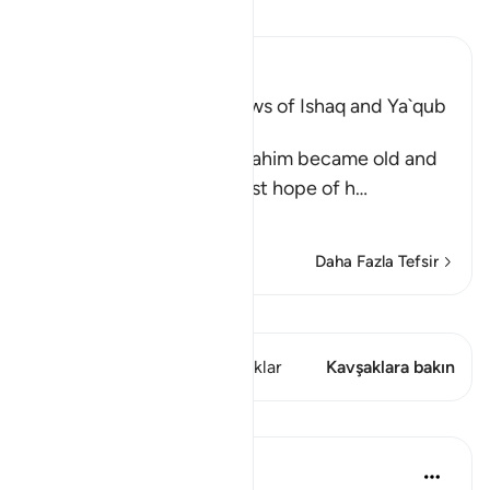
Tefsir okuyun.
Ibn Kathir (Abridged)
Ibrahim Receives the News of Ishaq and Ya`qub
During His Old Age
Allah states that after Ibrahim became old and
he, and his wife, Sarah, lost hope of h
…
Devamını oku
Daha Fazla Tefsir
Kıraat'ı görüntüle
Bu ayette şunlar var: 1 Kavşaklar
Kavşaklara bakın
Dersler
Omar Suleiman