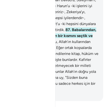
Eyyub'u, Yusuf'u, Musa'yı ve Harun'u -ki işlerini iyi
yapanlara böylece karşılık veririz-, Zekeriya'yı,
Yahya'yı, İsa'yı ve İlyas'ı -ki hepsi iyilerdendir-,
İsmail'i, Elyesa'ı, Yunus'u, Lut'u -ki hepsini dünyalara
üstün kıldık- doğru yola eriştirdik.
87
.
Babalarından,
soylarından, kardeşlerinden bir kısmını seçtik ve
doğru yola eriştirdik.
88
.
Bu, Allah'ın kullarından
dilediğini eriştirdiği yoludur. Eğer ortak koşsalarda
amelleri boşa çıkardı.
89
.
Kendilerine kitap, hüküm ve
peygamberlik verdiklerimiz işte bunlardır. Kafirler
onları inkar ederlerse, inkar etmeyecek bir milleti
onlara vekil kılarız.
90
.
İşte bunlar Allah'ın doğru yola
eriştirdikleridir, onların yoluna uy, "Sizden buna
karşılık bir ücret istemem, bu sadece herkes için bir
hatırlatmadır" de.
-
Turkish Translation(Diyanet)