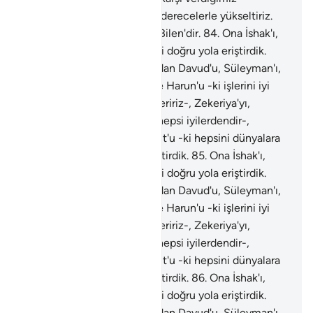
hüccetimizdir. Dilediğimizi derecelerle yükseltiriz.
Doğrusu Rabbin Hakim'dir, Bilen'dir.
84
.
Ona İshak'ı,
Yakub'u bağışladık, her birini doğru yola eriştirdik.
Daha önce Nuh'u ve soyundan Davud'u, Süleyman'ı,
Eyyub'u, Yusuf'u, Musa'yı ve Harun'u -ki işlerini iyi
yapanlara böylece karşılık veririz-, Zekeriya'yı,
Yahya'yı, İsa'yı ve İlyas'ı -ki hepsi iyilerdendir-,
İsmail'i, Elyesa'ı, Yunus'u, Lut'u -ki hepsini dünyalara
üstün kıldık- doğru yola eriştirdik.
85
.
Ona İshak'ı,
Yakub'u bağışladık, her birini doğru yola eriştirdik.
Daha önce Nuh'u ve soyundan Davud'u, Süleyman'ı,
Eyyub'u, Yusuf'u, Musa'yı ve Harun'u -ki işlerini iyi
yapanlara böylece karşılık veririz-, Zekeriya'yı,
Yahya'yı, İsa'yı ve İlyas'ı -ki hepsi iyilerdendir-,
İsmail'i, Elyesa'ı, Yunus'u, Lut'u -ki hepsini dünyalara
üstün kıldık- doğru yola eriştirdik.
86
.
Ona İshak'ı,
Yakub'u bağışladık, her birini doğru yola eriştirdik.
Daha önce Nuh'u ve soyundan Davud'u, Süleyman'ı,