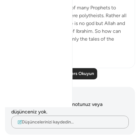
8 yıl önce
·
referans
ayet 6:83-87
Allah mentions the names of many Prophets to
show that none of them were polytheists. Rather all
of them believed that there is no god but Allah and
they all followed the path of Ibrahim. So how can
people claim that Islam is only the tales of the
ancients?
3
0
Daha Fazla Ders Okuyun
Notlar ve Düşünceler
Bu ayetle ilgili herhangi bir notunuz veya
düşünceniz yok.
Düşüncelerinizi kaydedin…