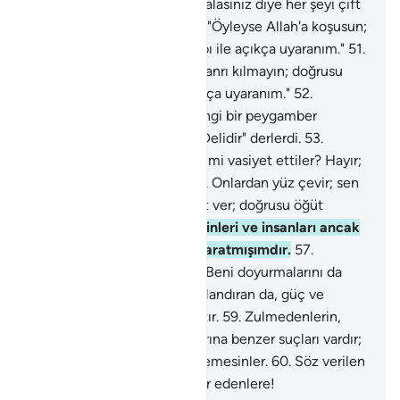
güzel döşeyiciyiz!
49
.
İbret alasınız diye her şeyi çift
çift yaratmışızdır.
50
.
De ki: "Öyleyse Allah'a koşusun;
doğrusu ben sizi O'nun azabı ile açıkça uyaranım."
51
.
"Allah'ın yanında başkasını tanrı kılmayın; doğrusu
ben sizi O'nun azabı ile açıkça uyaranım."
52
.
Onlardan öncekilere, herhangi bir peygamber
gelince: "sihirbazdır" veya "Delidir" derlerdi.
53
.
Öncekiler sonrakilere böyle mi vasiyet ettiler? Hayır;
bunlar azgın bir millettir.
54
.
Onlardan yüz çevir; sen
kınanacak değilsin.
55
.
Öğüt ver; doğrusu öğüt
inananlara fayda verir.
56
.
Cinleri ve insanları ancak
Bana kulluk etmeleri için yaratmışımdır.
57
.
Onlardan bir rızık istemem; Beni doyurmalarını da
istemem.
58
.
Şüphesiz rızıklandıran da, güç ve
kuvvet sahibi olan da Allah'tır.
59
.
Zulmedenlerin,
geçmiş arkadaşlarının suçlarına benzer suçları vardır;
cezalarını Benden acele istemesinler.
60
.
Söz verilen
günün azabından vay o inkar edenlere!