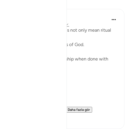
Yansımalar
ekaterina myachina
22 hafta önce
·
referans
ayet 51:56
Here worship (ʿibādah) does not only mean ritual
prayer.
It means living in awareness of God.
Every act can become worship when done with
sincerity:
-seeking knowledge
-showing kindness
-acting with justice
-reflecting on creation.
The verse defines life’s p...
Daha fazla gör
6
2