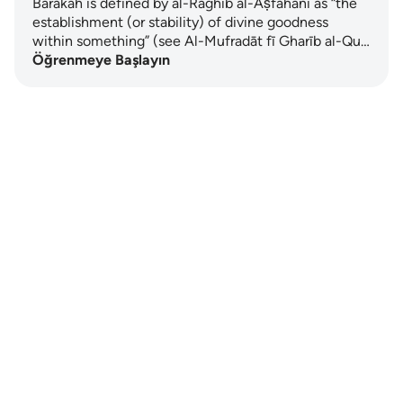
Barakah is defined by al-Rāghib al-Aṣfahānī as “the
establishment (or stability) of divine goodness
within something” (see Al-Mufradāt fī Gharīb al-Qu…
Öğrenmeye Başlayın
Notes
placeholders
close