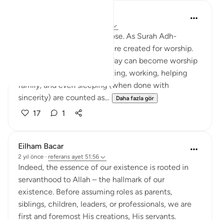
Wyatt Price
30 hafta önce
·
referans
ayet 51:56
"And the foundation? Purpose. As Surah Adh-
Dhariyat reminds us, we were created for worship.
Meaning every part of our day can become worship
with the right intention. Eating, working, helping
family, and even sleeping (when done with
sincerity) are counted as...
Daha fazla gör
17
1
Eilham Bacar
2 yıl önce
·
referans
ayet 51:56
Indeed, the essence of our existence is rooted in
servanthood to Allah – the hallmark of our
existence. Before assuming roles as parents,
siblings, children, leaders, or professionals, we are
first and foremost His creations, His servants.