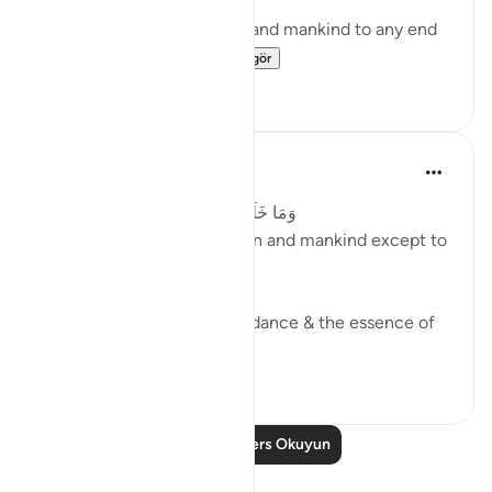
I have not created the jinn and mankind to any end
other than they...
Daha fazla gör
0
0
Abu Bakr Zoud
3 yıl önce
·
referans
ayet 51:56
وَمَا خَلَقْتُ ٱلْجِنَّ وَٱلْإِنسَ إِلَّا لِيَعْبُدُونِ
'And I did not create the jinn and mankind except to
worship Me'.
This aayah is the key to guidance & the essence of
steadfastness.
28
6
Daha Fazla Ders Okuyun