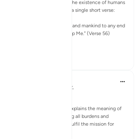
truth, a clear objective for the existence of humans
and jinn on earth, stated in a single short verse:
"I have not created the jinn and mankind to any end
other than they may worship Me." (Verse 56)
This truth i...
Daha fazla gör
0
0
In the Shade of the Quran
31 hafta önce
·
referans
ayet 51:56
The Purpose of Creation
The last note in the surah explains the meaning of
fleeing to God and shedding all burdens and
encumbrances in order to fulfil the mission for
which He created people: