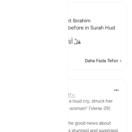
Ibn Kathir (Abridged)
The Guests of the Prophet Ibrahim
We mentioned this story before in Surah Hud
and Al-Hijr. Allah said,
هَلْ أَتَاكَ حَدِيثُ ضَيْفِ إِبْرَهِيمَ الْمُكْرَ
…
Devamını oku
Daha Fazla Tefsir
Dersler
In the Shade of the Quran
31 hafta önce
·
referans
ayet 51:29-37
His wife then came in with a loud cry, struck her
face, and said: 'A barren old woman!' (Verse 29)
Abraham's wife overheard the good news about
giving birth to a son and was stunned and surprised.