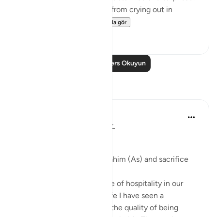
She could not stop herself from crying out in
amazement. In th...
Daha fazla gör
0
0
Daha Fazla Ders Okuyun
Yansımalar
Khaleda Begum
5 yıl önce
·
referans
ayet 51:24-30
#BestDaysBestDeeds
Hospitality-a sunnah of Ibrahim (As) and sacrifice
We all know the importance of hospitality in our
deen. But throughout my life I have seen a
significant deterioration in the quality of being