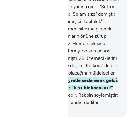
geldi mi?
25
.
Onlar, İbrahim'in yanına girip: "Selam
sana" demişlerdi, İbrahim de: "Selam size" demişti;
içinden de, onların "tanınmamış bir topluluk"
olduğunu geçirmişti.
26
.
Hemen ailesine giderek
semiz bir buzağı getirmiş, onların önüne sürüp:
"Yemez misiniz?" demişti.
27
.
Hemen ailesine
giderek semiz bir buzağı getirmiş, onların önüne
sürüp: "Yemez misiniz?" demişti.
28
.
(Yemediklerini
görünce) onlardan endişeye düştü; "Korkma" dediler
ve ona bilgin bir oğul sahibi olacağını müjdelediler.
29
.
Bunun üzerine karısı hayretle seslenerek geldi,
elleriyle yüzünü kapayarak: "kısır bir kocakarı!"
dedi.
30
.
Melekler: "Bu böyledir, Rabbin söylemiştir;
doğrusu O, Hakim olandır, bilendir" dediler.
-
Turkish Translation(Diyanet)
Tefsir okuyun.