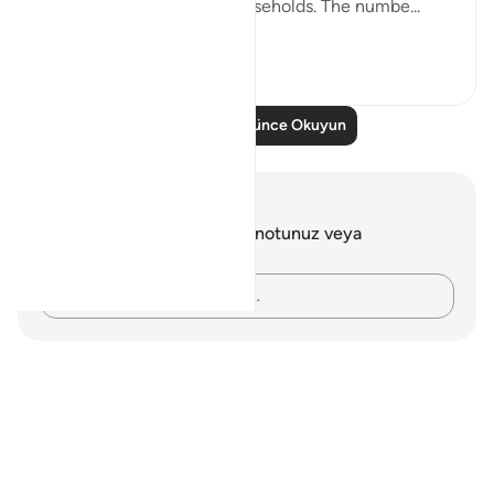
hospitable in people or households. The numbe...
Daha fazla gör
13
8
Daha Fazla Düşünce Okuyun
Notlar ve Düşünceler
Bu ayetle ilgili herhangi bir notunuz veya
düşünceniz yok.
Düşüncelerinizi kaydedin…