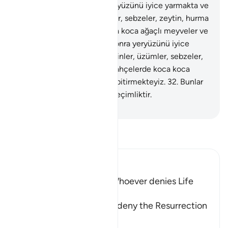
bitirmekteyiz.
30
.
Sonra yeryüzünü iyice yarmakta ve
orada taneli ekinler, üzümler, sebzeler, zeytin, hurma
ağaçları ve bahçelerde koca koca ağaçlı meyveler ve
çayırlar bitirmekteyiz.
31
.
Sonra yeryüzünü iyice
yarmakta ve orada taneli ekinler, üzümler, sebzeler,
zeytin, hurma ağaçları ve bahçelerde koca koca
ağaçlı meyveler ve çayırlar bitirmekteyiz.
32
.
Bunlar
sizin ve hayvanlarınız için geçimliktir.
-
Turkish Translation(Diyanet)
Tefsir okuyun.
Ibn Kathir (Abridged)
The Refutation against Whoever denies Life
after Death
Allah rebukes those who deny the Resurrection
and the Final Gathering.