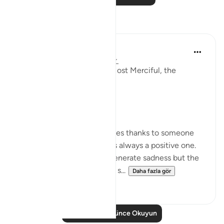
Yansımalar
Razia Zahra
2 yıl önce
·
referans
ayet 80:17-40
In the Name of Allah, the Most Merciful, the
Especially Merciful,
Gratitude.
Whenever a person expresses thanks to someone
for something the feeling is always a positive one.
Being thankful will never generate sadness but the
very opposite. Let’s think of s...
Daha fazla gör
27
10
Daha Fazla Düşünce Okuyun