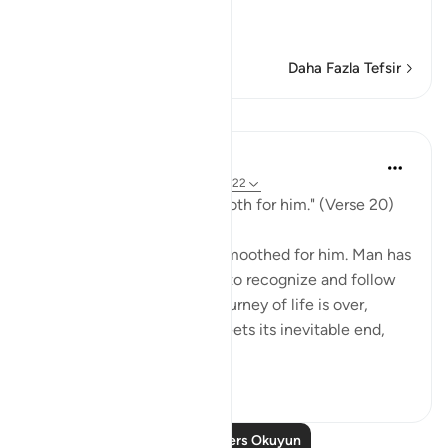
قُتِلَ الإِنسَـنُ مَآ أَكْ
…
Devamını oku
Daha Fazla Tefsir
Dersler
In the Shade of the Quran
31 hafta önce
·
referans
ayet 80:20-22
"He makes man's path smooth for him." (Verse 20)
The path of life has been smoothed for him. Man has
also been given the ability to recognize and follow
the right path. When the journey of life is over,
when every living being meets its inevitable end,
"He th...
Daha fazla gör
0
0
Daha Fazla Ders Okuyun