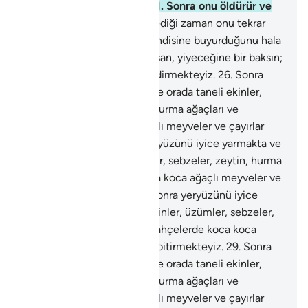
yolu ona kolaylaştırmıştır.
21
.
Sonra onu öldürür ve
kabre koyar.
22
.
Sonra, dilediği zaman onu tekrar
diriltir.
23
.
Hayır; Allah'ın kendisine buyurduğunu hala
yerine getirmemiştir.
24
.
İnsan, yiyeceğine bir baksın;
25
.
Doğrusu suyu bol bol indirmekteyiz.
26
.
Sonra
yeryüzünü iyice yarmakta ve orada taneli ekinler,
üzümler, sebzeler, zeytin, hurma ağaçları ve
bahçelerde koca koca ağaçlı meyveler ve çayırlar
bitirmekteyiz.
27
.
Sonra yeryüzünü iyice yarmakta ve
orada taneli ekinler, üzümler, sebzeler, zeytin, hurma
ağaçları ve bahçelerde koca koca ağaçlı meyveler ve
çayırlar bitirmekteyiz.
28
.
Sonra yeryüzünü iyice
yarmakta ve orada taneli ekinler, üzümler, sebzeler,
zeytin, hurma ağaçları ve bahçelerde koca koca
ağaçlı meyveler ve çayırlar bitirmekteyiz.
29
.
Sonra
yeryüzünü iyice yarmakta ve orada taneli ekinler,
üzümler, sebzeler, zeytin, hurma ağaçları ve
bahçelerde koca koca ağaçlı meyveler ve çayırlar