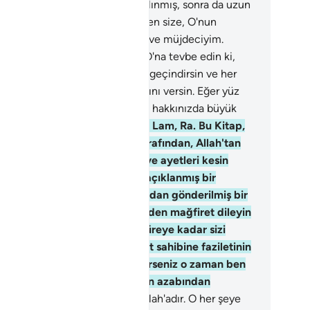
eyesiniz diye ayetleri kesin kılınmış, sonra da uzun
dıya açıklanmış bir Kitap'dır. Ben size, O'nun
rafından gönderilmiş bir uyarıcı ve müjdeciyim.
bbinizden mağfiret dileyin ve O'na tevbe edin ki,
li bir süreye kadar sizi güzelce geçindirsin ve her
ilet sahibine faziletinin karşılığını versin. Eğer yüz
virirseniz o zaman ben doğrusu hakkınızda büyük
nün azabından korkarım.
3
.
Elif, Lam, Ra. Bu Kitap,
kim ve haberdar olan Allah tarafından, Allah'tan
şkasına kulluk etmeyesiniz diye ayetleri kesin
lınmış, sonra da uzun uzadıya açıklanmış bir
tap'dır. Ben size, O'nun tarafından gönderilmiş bir
arıcı ve müjdeciyim. Rabbinizden mağfiret dileyin
O'na tevbe edin ki, belli bir süreye kadar sizi
elce geçindirsin ve her fazilet sahibine faziletinin
rşılığını versin. Eğer yüz çevirirseniz o zaman ben
ğrusu hakkınızda büyük günün azabından
rkarım.
4
.
Dönüşünüz ancak Allah'adır. O her şeye