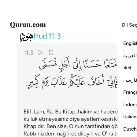
Dil Se
011
وان استغفروا ربكم ثم ت
Hud
11:3
Englis
11:3
العربية
ﲢ
ﲣ
ﲤ
ﲥ
ﲦ
বাংলা
ﲮ
ﲯ
ﲰ
ﲱ
ﲲ
ﲳ
ﲴ
ارسی
França
Indon
Elif, Lam, Ra. Bu Kitap, hakim ve haberdar olan 
Italia
kulluk etmeyesiniz diye ayetleri kesin kılınmış,
Kitap'dır. Ben size, O'nun tarafından gönderilmi
Dutch
Rabbinizden mağfiret dileyin ve O'na tevbe edin 