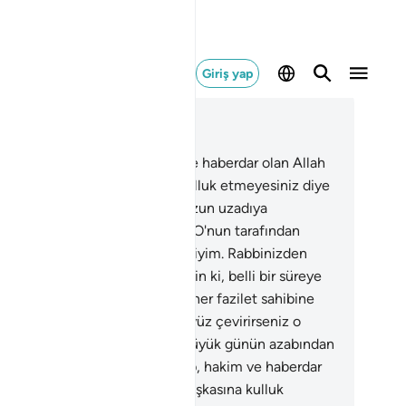
Giriş yap
ğlam içinde okuyun
üm 11, Sayfa 221, Juz 11
lif, Lam, Ra. Bu Kitap, hakim ve haberdar olan Allah
afından, Allah'tan başkasına kulluk etmeyesiniz diye
tleri kesin kılınmış, sonra da uzun uzadıya
klanmış bir Kitap'dır. Ben size, O'nun tarafından
nderilmiş bir uyarıcı ve müjdeciyim. Rabbinizden
firet dileyin ve O'na tevbe edin ki, belli bir süreye
ar sizi güzelce geçindirsin ve her fazilet sahibine
iletinin karşılığını versin. Eğer yüz çevirirseniz o
man ben doğrusu hakkınızda büyük günün azabından
rkarım.
2
.
Elif, Lam, Ra. Bu Kitap, hakim ve haberdar
n Allah tarafından, Allah'tan başkasına kulluk