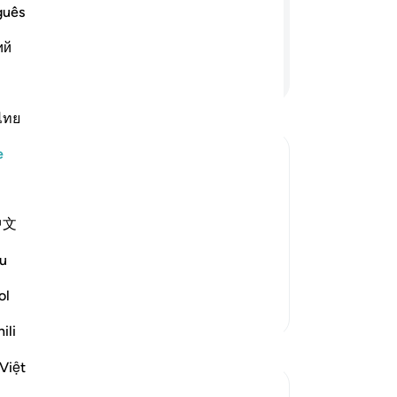
etm
şılığını versin. Eğer yüz çevirirseniz o
guês
uza
abından korkarım.
ий
ta
Devamını Okuyun
Ra
bel
faz
ไทย
çe
e
gü
ha
ba
中文
kı
that Abu Bakr said, "O Messenger of
Ki
het replied,
u
uy
شَيَّب
…
Devamını oku
ve 
ol
Daha Fazla Tefsir
güz
ili
ka
do
Việt
ko