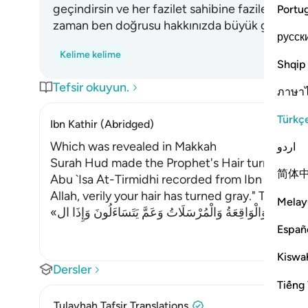
geçindirsin ve her fazilet sahibine faziletinin kar
Portu
zaman ben doğrusu hakkınızda büyük günün az
русск
Kelime kelime
Shqip
Tefsir okuyun.
ภาษา
Türkç
Ibn Kathir (Abridged)
Which was revealed in Makkah
اردو
Surah Hud made the Prophet's Hair turn Gray
简体
Abu `Isa At-Tirmidhi recorded from Ibn `Abbas 
Allah, verily your hair has turned gray." The Prop
Melay
«َتْنِي هُودٌ وَالْوَاقِعَةُ وَالْمُرْسَلَاتُ وَعَمَّ يَتَسَاءَلُونَ وَإِذَا ال
Españ
Kiswah
Dersler
Tiếng 
Tulayhah Tafsir Translations