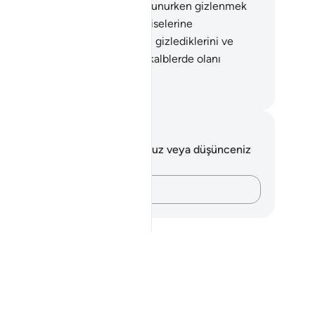
ir'dir.
5
.
Bilin ki, onlar Kuran okunurken gizlenmek
n iki büklüm olurlar. Bilin ki, elbiselerine
ündüklerinde bile Allah onların gizlediklerini ve
ğa vurduklarını bilir. Çünkü O, kalblerde olanı
endir.
rkish Translation(Diyanet)
tlar ve Düşünceler
 ayetle ilgili herhangi bir notunuz veya düşünceniz
k.
Düşüncelerinizi kaydedin…