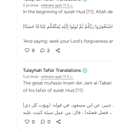
2 yıl önce
·
referans
ayet 11:3
In the beginning of surah Hud [11], Allah describes 
[وَأَنِ اسْتَغْفِرُوا رَبَّكُمْ ثُمَّ تُوبُوا إِلَيْهِ يُمَتِّعْكُم مَّتَاعًا حَسَنًا]
'And saying: seek your Lord's forgiveness and then rep
9
2
Tulayhah Tafsir Translations
5 yıl önce
·
referans
ayet 11:3
The great mufassir Imam ibn Jarir al-Tabari mention
of his tafsir of surah Hud [11]:
[حدثت به عن المسيب بن شريك، عن أبي بكر، عن سعيد بن جبير، عن ابن مسعود، في قوله: (ويؤت كل ذي
فضل فضله) ، قال: من عمل سيئة كتبت عليه ...
Daha faz
0
0