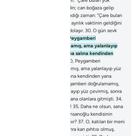
kemiklerine dayandığı zaman: "Çare bulan yok
mudur?" denir.
27
.
Dikkat edin; can boğaza gelip
köprücük kemiklerine dayandığı zaman: "Çare bulan
yok mudur?" denir.
28
.
Artık ayrılık vaktinin geldiğini
sanır.
29
.
Bacaklar birbirine dolaşır.
30
.
O gün sevk
Rabbin huzurunadır.
31
.
O, Peygamberi
doğrulamamış, namaz kılmamış, ama yalanlayıp
yüz çevirmiş, sonra da salına salına kendinden
yana olanlara gitmişti.
32
.
O, Peygamberi
doğrulamamış, namaz kılmamış, ama yalanlayıp yüz
çevirmiş, sonra da salına salına kendinden yana
olanlara gitmişti.
33
.
O, Peygamberi doğrulamamış,
namaz kılmamış, ama yalanlayıp yüz çevirmiş, sonra
da salına salına kendinden yana olanlara gitmişti.
34
.
Sana yazıklar olsun, yazıklar!
35
.
Daha ne olsun, sana
yazıklar olsun, yazıklar!
36
.
İnsanoğlu kendisinin
başıboş bırakılacağını mı sanır?
37
.
O, katılan bir meni
damlası değil miydi?
38
.
Sonra kan pıhtısı olmuş,