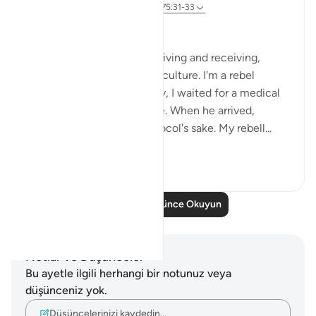
2 yıl önce
·
referans
ayet 7:58, 87:1, 75:31-33
ربك الاعلىٰ
I'm against protocol, both giving and receiving,
despite it being part of our culture. I'm a rebel
against this norm. yesterday, I waited for a medical
superintendent in his office. When he arrived,
everyone stood up for protocol's sake. My rebell...
Daha fazla gör
13
3
Daha Fazla Düşünce Okuyun
Notlar ve Düşünceler
Bu ayetle ilgili herhangi bir notunuz veya
düşünceniz yok.
Düşüncelerinizi kaydedin…