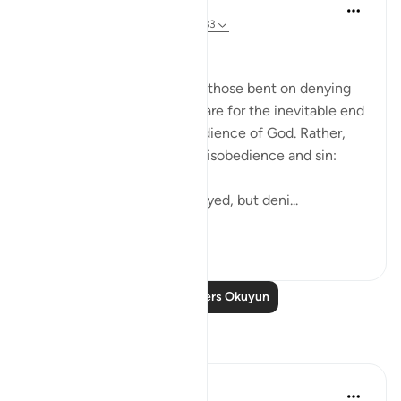
In the Shade of the Quran
31 hafta önce
·
referans
ayet 75:31-33
Arrogant Rejection
Here, we have an image of those bent on denying
the truth. They do not prepare for the inevitable end
by doing something in obedience of God. Rather,
they arrogantly indulge in disobedience and sin:
He neither believed nor prayed, but deni...
Daha fazla gör
0
0
Daha Fazla Ders Okuyun
Yansımalar
Iraj Marjan