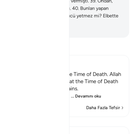
sonra Allah onu yaratıp şekil vermişti.
39
.
Ondan,
erkek, dişi iki cins yaratmıştı.
40
.
Bunları yapan
Allah'ın ölüleri diriltmeye gücü yetmez mi? Elbette
yeter.
-
Turkish Translation(Diyanet)
Tefsir okuyun.
Ibn Kathir (Abridged)
Certainty will Occur at the Time of Death. Allah
Informs of the Condition at the Time of Death
and What Terrors it Contains.
May Allah make us firm at
…
Devamını oku
Daha Fazla Tefsir
Dersler