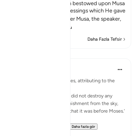
The Blessings which Allah bestowed upon Musa
Allah tells us about the blessings which He gave
His servant and Messenger Musa, the speaker,
may the best
…
Devamını oku
Daha Fazla Tefsir
Dersler
Prophetic Commentary
8 yıl önce
·
referans
ayet 28:43
Abu Sa‘eed al-Khudri narrates, attributing to the
Prophet (saws):
'Allah, Blessed and Exalted, did not destroy any
nation with any form of punishment from the sky,
nor from the earth, except that it was before Moses.'
Then he recited:
And We gave Moses the ...
Daha fazla gör
0
0