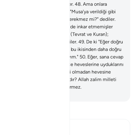
olsaydık olmaz mıydı?" derler.
48
.
Ama onlara
katımızdan gerçek gelince: "Musa'ya verildiği gibi
buna da mucize verilmesi gerekmez mi?" dediler.
Daha önce Musa'ya verileni de inkar etmemişler
miydi? "Yardımlaşan iki sihir (Tevrat ve Kuran);
hepsini inkar edenleriz" dediler.
49
.
De ki "Eğer doğru
sözlü iseniz, Allah katından, bu ikisinden daha doğru
bir Kitap getirin de ona uyayım."
50
.
Eğer, sana cevap
veremezlerse, onların sadece heveslerine uyduklarını
bil. Allah'tan bir yol gösterici olmadan hevesine
uyandan daha sapık kim vardır? Allah zalim milleti
şüphesiz ki doğru yola eriştirmez.
-
Turkish Translation(Diyanet)
Tefsir okuyun.
Ibn Kathir (Abridged)