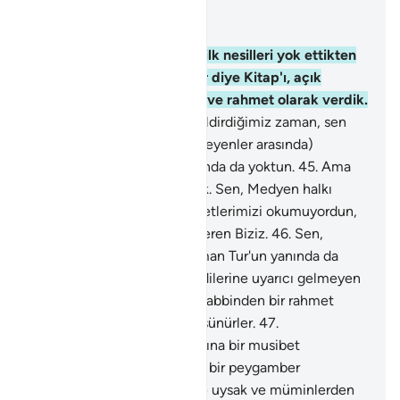
Bağlam içinde okuyun
Bölüm 28, Sayfa 390, Juz 20
43
.
And olsun ki, Musa'ya, ilk nesilleri yok ettikten
sonra, insanlar düşünsünler diye Kitap'ı, açık
belgeler, doğruluk rehberi ve rahmet olarak verdik.
44
.
Musa'ya hükmümüzü bildirdiğimiz zaman, sen
batı yönünde, (Musa'yı bekleyenler arasında)
değildin, onu görenler arasında da yoktun.
45
.
Ama
biz nice nesiller var etmiştik. Sen, Medyen halkı
arasında bulunup, onlara ayetlerimizi okumuyordun,
fakat o haberleri sana gönderen Biziz.
46
.
Sen,
Musa'ya hitap ettiğimiz zaman Tur'un yanında da
değildin. Senden önce kendilerine uyarıcı gelmeyen
bir toplumu uyarman için, Rabbinden bir rahmet
olarak gönderildin; belki düşünürler.
47
.
Yaptıklarından dolayı, başlarına bir musibet
geldiğinde: "Rabbimiz! Bize bir peygamber
gönderseydin de, ayetlerine uysak ve müminlerden