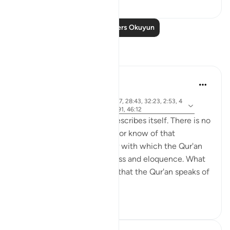
Daha Fazla Ders Okuyun
Yansımalar
Khalid Bashir
6 yıl önce
·
ayet 37:117, 7:145, 5:46, 11:17, 28:43, 32:23, 2:53, 4
referans
0:53-54, 6:154, 5:43-44, 6:91, 46:12
The Qur'an is a book that describes itself. There is no
other book that I have read or know of that
describes itself in a manner with which the Qur'an
speaks of its own uniqueness and eloquence. What
is even more remarkable is that the Qur'an speaks of
yet ano...
Daha fazla gör
6
0