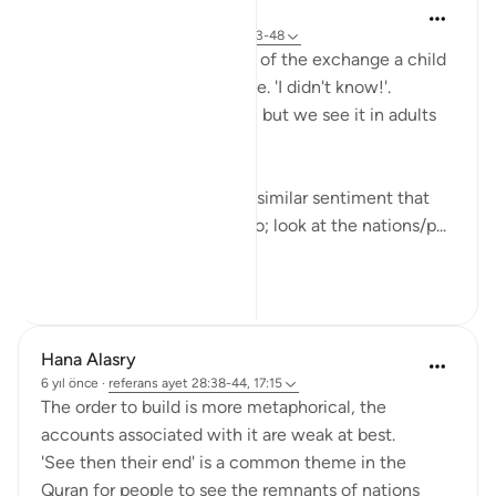
Hana Alasry
6 yıl önce
·
referans
ayet 57:16, 28:43-48
I'm automatically reminded of the exchange a child
has when they get in trouble. 'I didn't know!'.
Displacing blame is childish but we see it in adults
too.
This set of verses echoes a similar sentiment that
other places in the Quran do; look at the nations/p...
Daha fazla gör
2
0
Hana Alasry
6 yıl önce
·
referans
ayet 28:38-44, 17:15
The order to build is more metaphorical, the
accounts associated with it are weak at best.
'See then their end' is a common theme in the
Quran for people to see the remnants of nations