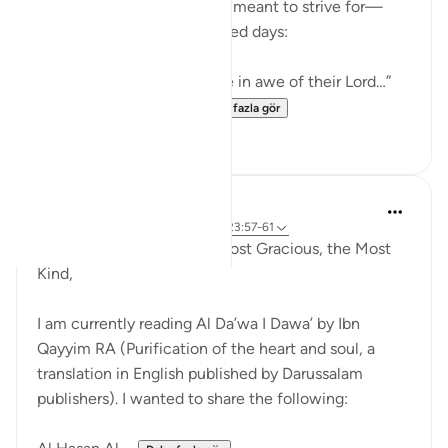
people whose state we are meant to strive for—
especially in these 10 blessed days:
“Indeed, those who tremble in awe of their Lord…”
“And those who beli...
Daha fazla gör
7
3
Razia Zahra
4 yıl önce
·
referans
ayet 37:86-87, 23:57-61
In the Name of Allah the Most Gracious, the Most
Kind,
I am currently reading Al Da’wa I Dawa’ by Ibn
Qayyim RA (Purification of the heart and soul, a
translation in English published by Darussalam
publishers). I wanted to share the following: