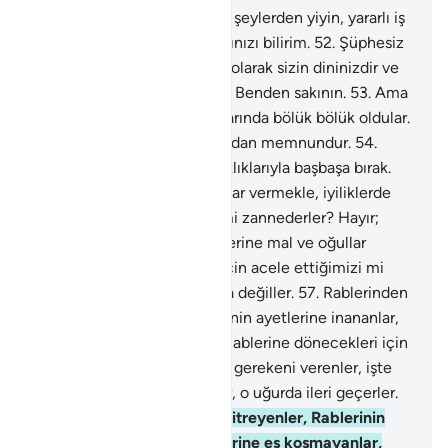
51
.
Ey Peygamberler! Temiz şeylerden yiyin, yararlı iş
işleyin; doğrusu Ben, yaptığınızı bilirim.
52
.
Şüphesiz
bu Müslümanlık, bir tek din olarak sizin dininizdir ve
Ben de Rabbinizim; öyleyse Benden sakının.
53
.
Ama
insanlar din konusunda aralarında bölük bölük oldular.
Her bölük kendi tuttuğu yoldan memnundur.
54
.
Onları bir süreye kadar sapıklıklarıyla başbaşa bırak.
55
.
Kendilerine mal ve oğullar vermekle, iyiliklerde
onlar için acele ettiğimizi mi zannederler? Hayır;
farkında değiller.
56
.
Kendilerine mal ve oğullar
vermekle, iyiliklerde onlar için acele ettiğimizi mi
zannederler? Hayır; farkında değiller.
57
.
Rablerinden
korkarak titreyenler, Rablerinin ayetlerine inananlar,
Rablerine eş koşmayanlar, Rablerine dönecekleri için
kalbleri ürpererek vermeleri gerekeni verenler, işte
onlar iyi işlerde yarış ederler, o uğurda ileri geçerler.
58
.
Rablerinden korkarak titreyenler, Rablerinin
ayetlerine inananlar, Rablerine eş koşmayanlar,