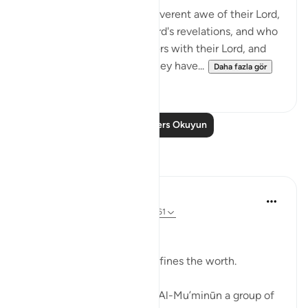
Truly, those who stand in reverent awe of their Lord,
and who believe in their Lord's revelations, and who
do not associate any partners with their Lord, and
who give away whatever they have...
Daha fazla gör
1
0
Daha Fazla Ders Okuyun
Yansımalar
Ali Ali
12 hafta önce
·
referans
ayet 23:57-61
Bismillah.
It is not the amount that defines the worth.
Allah ﷻ mentions in Sūrah Al-Mu’minūn a group of