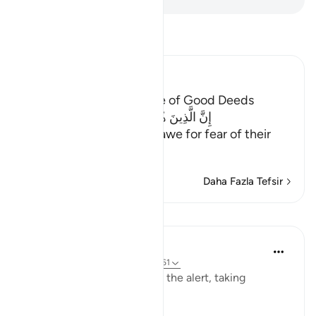
Tefsir okuyun.
Ibn Kathir (Abridged)
Description of the People of Good Deeds
إِنَّ الَّذِينَ هُم مِّنْ خَشْيةِ رَبِّهِمْ مُّشْفِقُونَ
(Verily, those who live in awe for fear of their
Lord;)
…
Devamını oku
Daha Fazla Tefsir
Dersler
In the Shade of the Quran
31 hafta önce
·
referans
ayet 23:57-61
The believers are always on the alert, taking
necessary precautions: