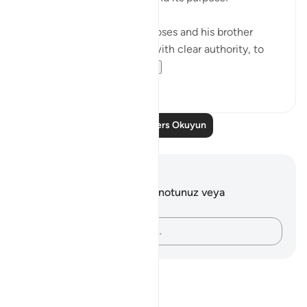
"And then We sent forth Moses and his brother
Aaron, with Our signs and with clear authority, to
Pharaoh and ...
Daha fazla gör
0
0
Daha Fazla Ders Okuyun
Notlar ve Düşünceler
Bu ayetle ilgili herhangi bir notunuz veya
düşünceniz yok.
Düşüncelerinizi kaydedin…