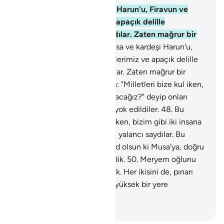
45
.
Sonra Musa ve kardeşi Harun'u, Firavun ve
erkanına mucizelerimiz ve apaçık delille
gönderdik. Büyüklük tasladılar. Zaten mağrur bir
topluluktular.
46
.
Sonra Musa ve kardeşi Harun'u,
Firavun ve erkanına mucizelerimiz ve apaçık delille
gönderdik. Büyüklük tasladılar. Zaten mağrur bir
topluluktular.
47
.
Bu yüzden: "Milletleri bize kul iken,
bizim gibi iki insana mı inanacağız?" deyip onları
yalancı saydılar. Bu yüzden yok edildiler.
48
.
Bu
yüzden: "Milletleri bize kul iken, bizim gibi iki insana
mı inanacağız?" deyip onları yalancı saydılar. Bu
yüzden yok edildiler.
49
.
And olsun ki Musa'ya, doğru
yola girsinler diye Kitap verdik.
50
.
Meryem oğlunu
da, annesini de mucize kıldık. Her ikisini de, pınarı
bulunan, oturmaya elverişli yüksek bir yere
yerleştirdik.
-
Turkish Translation(Diyanet)