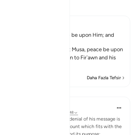
Tefsir okuyun.
Ibn Kathir (Abridged)
The Story of Musa, Peace be upon Him; and
Fir`awn
Allah tells us that He sent Musa, peace be upon
him, and his brother Harun to Fir`awn and his
chiefs
…
Devamını oku
Daha Fazla Tefsir
Dersler
In the Shade of the Quran
31 hafta önce
·
referans
ayet 23:45-48
Moses' story and Pharaoh's denial of his message is
then told in a very brief account which fits with the
general style of the surah and its purpose: