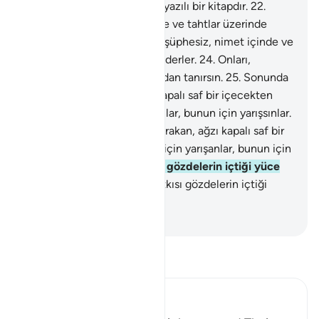
gözde meleklerin gördüğü, yazılı bir kitapdır.
22
.
İyiler, şüphesiz, nimet içinde ve tahtlar üzerinde
etrafı seyrederler.
23
.
İyiler, şüphesiz, nimet içinde ve
tahtlar üzerinde etrafı seyrederler.
24
.
Onları,
yüzlerindeki nimet pırıltısından tanırsın.
25
.
Sonunda
misk kokusu bırakan, ağzı kapalı saf bir içecekten
içerler. İyi şeyler için yarışanlar, bunun için yarışsınlar.
26
.
Sonunda misk kokusu bırakan, ağzı kapalı saf bir
içecekten içerler. İyi şeyler için yarışanlar, bunun için
yarışsınlar.
27
.
Onun katkısı gözdelerin içtiği yüce
kaynaktandır.
28
.
Onun katkısı gözdelerin içtiği
yüce kaynaktandır.
-
Turkish Translation(Diyanet)
Tefsir okuyun.
Ibn Kathir (Abridged)