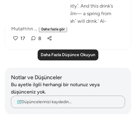
aspires to this strive ˹diligently˺. And this drink’s
flavour will come from Tasnîm— a spring from
which those nearest ˹to Allah˺ will drink.' Al-
Mutaffifin ...
Daha fazla gör
17
8
Daha Fazla Düşünce Okuyun
Notlar ve Düşünceler
Bu ayetle ilgili herhangi bir notunuz veya
düşünceniz yok.
Düşüncelerinizi kaydedin…