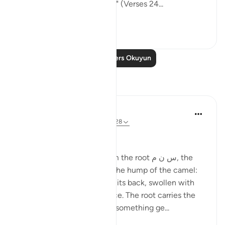
sealed, with a seal of musk." (Verses 24...
Daha fazla gör
0
0
Daha Fazla Ders Okuyun
Yansımalar
Ola Shoubaki
21 hafta önce
·
referans
ayet 83:27-28
Gems of Jannah Series
The word تسنيم comes from the root س ن م, the
same root as سَنَم sanam - the hump of the camel:
that proud, rounded rise on its back, swollen with
reserve and quiet abundance. The root carries the
sense of elevated fullness, something ge...
Daha fazla gör