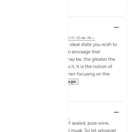
2
0
Hammad Fahim
33 hafta önce
·
referans
ayet 37:60-61, 83:27-28, 23:111, 55:46-78
Success is the pursuit of an ideal state you wish to
achieve. The clearer you can envisage that
achievement, whatever it may be, the greater the
chances of working towards it. It is the notion of
having a set ambition and then focusing on the
journey to get yo...
Daha fazla gör
19
3
Sundas Ejaz
geçen yıl
·
referans
ayet 83:25-28
'They will be given a drink of sealed, pure wine,
whose last sip will smell like musk. So let whoever