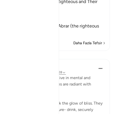
The Record Book of the Righteous and Their
Reward
Allah says that truly,
إِنَّ كِتَـبَ الاٌّبْرَارِ
(Verily, the Record of Al-Abrar (the righteous
believ
…
Devamını oku
Daha Fazla Tefsir
Dersler
In the Shade of the Quran
31 hafta önce
·
referans
ayet 83:24-28
In their bliss, the righteous live in mental and
physical comfort. Their faces are radiant with
unmistakable joy:
"In their faces you shall mark the glow of bliss. They
will be given to drink of a pure- drink, securely