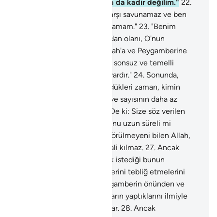
vermeye de iyilik yapmaya da kadir değilim."
22
.
De ki: "Beni kimse Allah'a karşı savunamaz ve ben
O'ndan başka bir sığınak bulamam."
23
.
"Benim
yaptığım yalnız, Allah katından olanı, O'nun
gönderdiklerini tebliğdir. Allah'a ve Peygamberine
kim karşı gelirse ona, içinde sonsuz ve temelli
kalınacak cehennem ateşi vardır."
24
.
Sonunda,
kendilerine söz verileni gördükleri zaman, kimin
yardımcısının daha güçsüz ve sayısının daha az
olduğunu bileceklerdir.
25
.
De ki: Size söz verilen
yakın mıdır, yoksa Rabbim onu uzun süreli mi
kılmıştır ben bilmem."
26
.
Görülmeyeni bilen Allah,
görülmeyene kimseyi muttali kılmaz.
27
.
Ancak
peygamberlerden, bildirmek istediği bunun
dışındadır. Rablerinin bildirilerini tebliğ etmelerini
ortaya koymak için her peygamberin önünden ve
ardından gözcüler salar; onların yaptıklarını ilmiyle
kuşatır ve herşeyi bir bir sayar.
28
.
Ancak