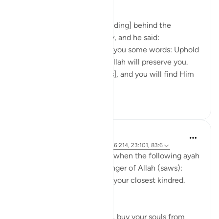
Ibn ‘Abbâs narrates: I was [riding] behind the
Messenger of Allah one day, and he said:
'O young man, I shall teach you some words: Uphold
Allah [in your affairs], and Allah will preserve you.
Uphold Allah [in your affairs], and you will find Him
in front o...
Daha fazla gör
1
0
Prophetic Commentary
8 yıl önce
·
referans
ayet 72:21-22, 26:214, 23:101, 83:6
Abu Hurayrah narrates that when the following ayah
was revealed to the Messenger of Allah (saws):
And warn, [O Muhammad], your closest kindred.
[26:214]
He said: 'O tribe of Quraysh, buy your souls from