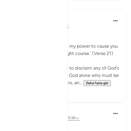
Dersler
In the Shade of the Quran
31 hafta önce
·
referans
ayet 72:21
No Help from Anyone
Say Muhammad: 'It is not in my power to cause you
harm or to set you on the right course.' (Verse 21)
The Prophet is commanded to disclaim any of God's
qualities and attributes. It is God alone who must be
worshipped, without partners, an...
Daha fazla gör
0
0
Prophetic Commentary
8 yıl önce
·
referans
ayet 72:21-22, 39:38