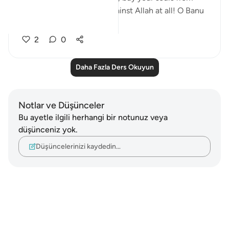
Allah! I cannot help you against Allah at all! O Banu
‘A...
Daha fazla gör
2
0
Daha Fazla Ders Okuyun
Notlar ve Düşünceler
Bu ayetle ilgili herhangi bir notunuz veya
düşünceniz yok.
Düşüncelerinizi kaydedin…