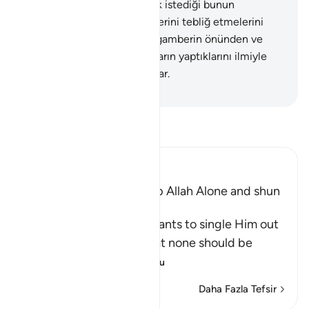
peygamberlerden, bildirmek istediği bunun
dışındadır. Rablerinin bildirilerini tebliğ etmelerini
ortaya koymak için her peygamberin önünden ve
ardından gözcüler salar; onların yaptıklarını ilmiyle
kuşatır ve herşeyi bir bir sayar.
-
Turkish Translation(Diyanet)
Tefsir okuyun.
Ibn Kathir (Abridged)
The Command to worship Allah Alone and shun
Shirk
Allah commands His servants to single Him out
alone for worship and that none should be
supplicated t
…
Devamını oku
Daha Fazla Tefsir