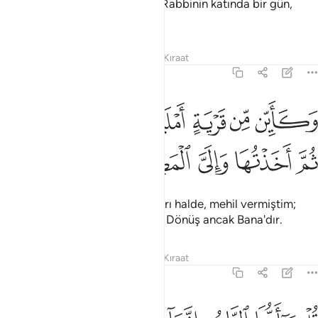
sözünden asla caymayacaktır. Rabbinin katında bir gün,
saydıklarınızdan bin yıl gibidir.
Tefsirler
Dersler
Yansımalar
Kıraat
22:48
ﱑ
ﱒ
ﱓ
ﱔ
ﱕ
ﱖ
كاين من قرية امليت لها وهي ظالمة ثم اخذتها والي المصير ٤٨
ﱗ
َكَأَيِّن مِّن قَرْيَةٍ أَمْلَيْتُ لَهَا وَهِىَ ظَالِمَةٌۭ ثُمَّ أَخَذْتُهَا وَإِلَىَّ ٱ
ﱘ
ﱙ
ﱚ
ﱛ
ﱜ
Nice kasabalara, haksız oldukları halde, mehil vermiştim;
sonunda onları yakalayıverdim. Dönüş ancak Bana'dır.
Tefsirler
Dersler
Yansımalar
Kıraat
22:49
ل يا ايها الناس انما انا لكم نذير مبين ٤٩