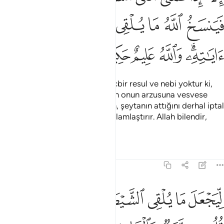
ﲇ
ﲈ
ﲉ
ﲊ
ﲋ
ﲌ
ﲍ
ﲎ
ﲏﲐ
ﲑ
ﲒ
ﲓ
ﲔ
Senden önce gönderdiğimiz hiçbir resul ve nebi yoktur ki,
birşeyi arzuladığı zaman, şeytan onun arzusuna vesvese
karıştırmamış olsun. Fakat Allah, şeytanın attığını derhal iptal
eder, sonra kendi ayetlerini sağlamlaştırır. Allah bilendir,
hüküm ve hikmet sahibidir.
Tefsirler
Dersler
Yansımalar
22:53
ﲕ
ﲖ
ﲗ
ﲘ
ﲙ
ﲚ
ﲛ
يجعل ما يلقي الشيطان فتنة للذين في قلوبهم مرض والقاسية قلوبهم وا
ِّيَجْعَلَ مَا يُلْقِى ٱلشَّيْطَـٰنُ فِتْنَةًۭ لِّلَّذِينَ فِى قُلُوبِهِم مَّرَضٌۭ وَٱلْقَاسِيَةِ