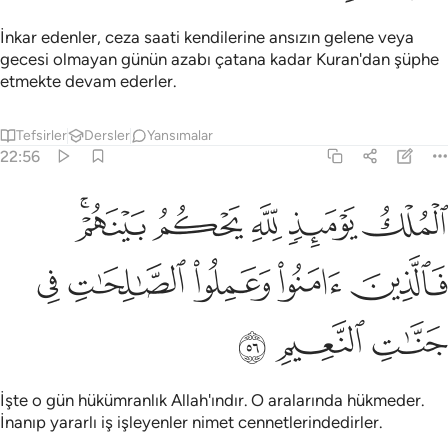
İnkar edenler, ceza saati kendilerine ansızın gelene veya
gecesi olmayan günün azabı çatana kadar Kuran'dan şüphe
etmekte devam ederler.
Tefsirler
Dersler
Yansımalar
22:56
ﱁ
ﱂ
ﱃ
ﱄ
ﱅﱆ
لملك يوميذ لله يحكم بينهم فالذين امنوا وعملوا الصالحات في جنات النعي
لْمُلْكُ يَوْمَئِذٍۢ لِّلَّهِ يَحْكُمُ بَيْنَهُمْ ۚ فَٱلَّذِينَ ءَامَنُوا۟ وَعَمِلُ
ﱇ
ﱈ
ﱉ
ﱊ
ﱋ
ﱌ
ﱍ
ﱎ
İşte o gün hükümranlık Allah'ındır. O aralarında hükmeder.
İnanıp yararlı iş işleyenler nimet cennetlerindedirler.