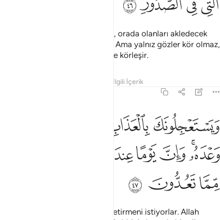
ﳉ
ﳊ
ﳋ
ﳌ
Yeryüzünde dolaşmıyorlar mı ki, orada olanları akledecek
kalbleri, işitecek kulakları olsun. Ama yalnız gözler kör olmaz,
fakat göğüslerde olan kalbler de körleşir.
Tefsirler
Dersler
Yansımalar
İlgili İçerik
22:47
ﱁ
ﱂ
ﱃ
ﱄ
ﱅ
يستعجلونك بالعذاب ولن يخلف الله وعده وان يوما عند ربك كالف سنة م
َيَسْتَعْجِلُونَكَ بِٱلْعَذَابِ وَلَن يُخْلِفَ ٱللَّهُ وَعْدَهُۥ ۚ وَإِنَّ يَوْمًا عِندَ رَبِّكَ كَأَلْفِ
ﱆﱇ
ﱈ
ﱉ
ﱊ
ﱋ
ﱌ
ﱍ
ﱎ
ﱏ
ﱐ
Senden, başlarına acele azap getirmeni istiyorlar. Allah