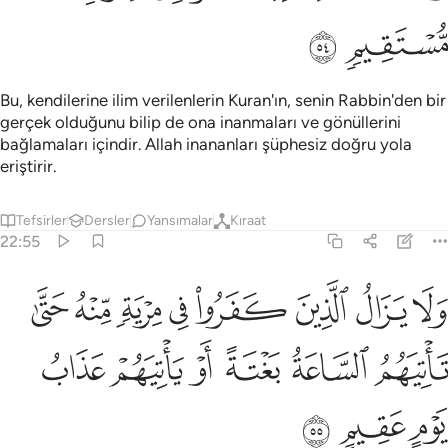
ﲼ
ﲽ
Bu, kendilerine ilim verilenlerin Kuran'ın, senin Rabbin'den bir
gerçek olduğunu bilip de ona inanmaları ve gönüllerini
bağlamaları içindir. Allah inananları şüphesiz doğru yola
eriştirir.
Tefsirler
Dersler
Yansımalar
Kıraat
22:55
ﲾ
ﲿ
ﳀ
ﳁ
ﳂ
ﳃ
ﳄ
ﳅ
لا يزال الذين كفروا في مرية منه حتى تاتيهم الساعة بغتة او ياتيهم عذاب
َلَا يَزَالُ ٱلَّذِينَ كَفَرُوا۟ فِى مِرْيَةٍۢ مِّنْهُ حَتَّىٰ تَأْتِيَهُمُ ٱلسَّاعَةُ بَغْتَةً أَوْ يَأْتِي
ﳆ
ﳇ
ﳈ
ﳉ
ﳊ
ﳋ
ﳌ
ﳍ
ﳎ