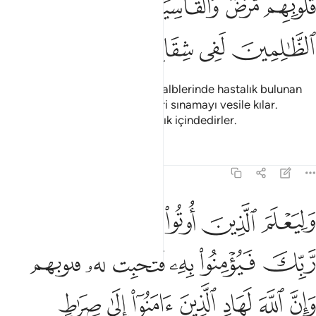
ﲜ
ﲝ
ﲞ
ﲟﲠ
ﲡ
ﲢ
ﲣ
ﲤ
ﲥ
ﲦ
/. Allah şeytanın karıştırdığını, kalblerinde hastalık bulunan
ve kalbleri kaskatı olan kimseleri sınamayı vesile kılar.
Zalimler şüphesiz derin bir ayrılık içindedirler.
Tefsirler
Dersler
Yansımalar
22:54
ﲧ
ﲨ
ﲩ
ﲪ
ﲫ
ﲬ
ﲭ
ليعلم الذين اوتوا العلم انه الحق من ربك فيومنوا به فتخبت له قلوبهم وا
َلِيَعْلَمَ ٱلَّذِينَ أُوتُوا۟ ٱلْعِلْمَ أَنَّهُ ٱلْحَقُّ مِن رَّبِّكَ فَيُؤْمِنُوا۟ بِهِۦ فَتُخْبِتَ ل
ﲮ
ﲯ
ﲰ
ﲱ
ﲲ
ﲳﲴ
ﲵ
ﲶ
ﲷ
ﲸ
ﲹ
ﲺ
ﲻ