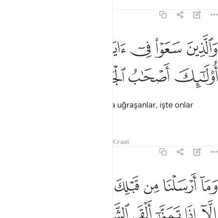
Tefsirler
Dersler
Yansımalar
22:51
ﱯ
ﱰ
ﱱ
ﱲ
الذين سعوا في اياتنا معاجزين اولايك اصحاب الجحيم ٥١
ﱳ
َٱلَّذِينَ سَعَوْا۟ فِىٓ ءَايَـٰتِنَا مُعَـٰجِزِينَ أُو۟لَـٰٓئِكَ أَصْحَـٰبُ ٱلْجَحِ
ﱴ
ﱵ
ﱶ
ﱷ
Ayetlerimizi tartışarak bozmağa uğraşanlar, işte onlar
cehennemliklerdir.
Tefsirler
Dersler
Yansımalar
Kıraat
22:52
ﱸ
ﱹ
ﱺ
ﱻ
ﱼ
ﱽ
ﱾ
ﱿ
ما ارسلنا من قبلك من رسول ولا نبي الا اذا تمنى القى الشيطان في امنيت
َمَآ أَرْسَلْنَا مِن قَبْلِكَ مِن رَّسُولٍۢ وَلَا نَبِىٍّ إِلَّآ إِذَا تَمَنَّىٰٓ أَلْقَى ٱلشَّيْطَـٰنُ 
ﲀ
ﲁ
ﲂ
ﲃ
ﲄ
ﲅ
ﲆ