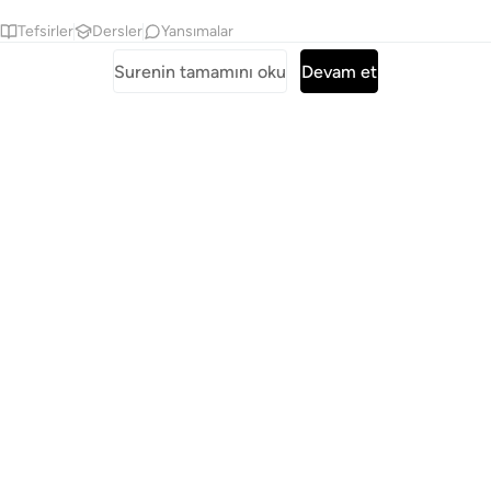
Tefsirler
Dersler
Yansımalar
Surenin tamamını oku
Devam et