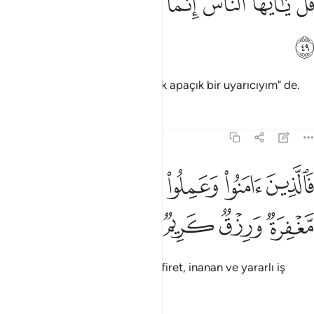
ﱝ
ﱞ
ﱟ
ﱠ
ﱡ
ﱢ
ﱣ
ﱤ
ُلْ يَـٰٓأَيُّهَا ٱلنَّاسُ إِنَّمَآ أَنَا۠ لَكُمْ نَذِيرٌۭ مُّبِينٌۭ ٤٩
ﱥ
"Ey insanlar! Ben sizin için ancak apaçık bir uyarıcıyım" de.
Tefsirler
Dersler
Yansımalar
22:50
ﱦ
ﱧ
ﱨ
ﱩ
الذين امنوا وعملوا الصالحات لهم مغفرة ورزق كريم ٥٠
ﱪ
َٱلَّذِينَ ءَامَنُوا۟ وَعَمِلُوا۟ ٱلصَّـٰلِحَـٰتِ لَهُم مَّغْفِرَةٌۭ وَرِزْقٌۭ كَرِيمٌۭ ٠
ﱫ
ﱬ
ﱭ
ﱮ
Cömertçe verilmiş rızık ve mağfiret, inanan ve yararlı iş
işleyenleredir.