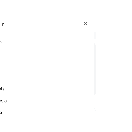
çin
Giriş yap
Ba
h
Böl
35
ﲽ
ﲾ
ﲿ
ﳀ
ﳁ
ﳂ
da 
mil
 sen mi vekil olacaksın?
37
ف
zam
Devamını Okuyun
is
kıl
Sem
esia
bir
ver
no
geç
ya