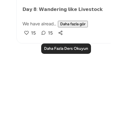
𝗗𝗮𝘆 𝟴: 𝗪𝗮𝗻𝗱𝗲𝗿𝗶𝗻𝗴 𝗹𝗶𝗸𝗲 𝗟𝗶𝘃𝗲𝘀𝘁𝗼𝗰𝗸
We have alread...
Daha fazla gör
15
15
Daha Fazla Ders Okuyun