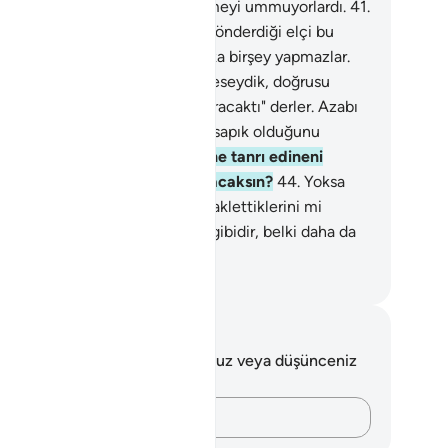
rmediler mi? Hayır; tekrar dirilmeyi ummuyorlardı.
41
.
i gördükleri zaman, "Allah'ın gönderdiği elçi bu
dur?" diye alaya almaktan başka birşey yapmazlar.
.
"Tanrılarımız üzerinde direnmeseydik, doğrusu
edeyse bizi onlardan uzaklaştıracaktı" derler. Azabı
rdükleri zaman, kimin yolunun sapık olduğunu
eceklerdir.
43
.
Hevesini kendine tanrı edineni
rdün mü? Ona sen mi vekil olacaksın?
44
.
Yoksa
larının söz dinlediklerini veya aklettiklerini mi
ırsın? Onlar şüphesiz davarlar gibidir, belki daha da
ık yolludurlar.
rkish Translation(Diyanet)
tlar ve Düşünceler
 ayetle ilgili herhangi bir notunuz veya düşünceniz
k.
Düşüncelerinizi kaydedin…