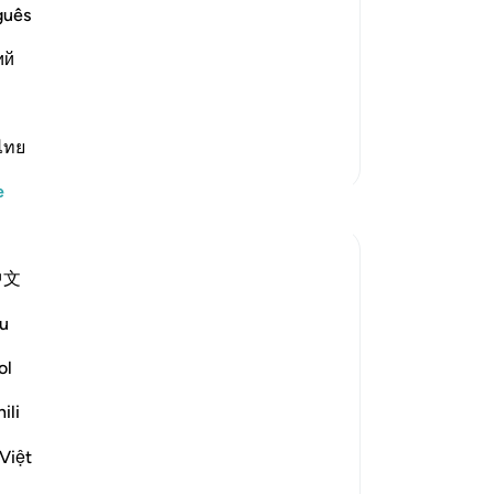
 Messenger when they saw him. This is
gö
guês
Sen
ий
mu
you not except for mockery) (21:36),
42
ner
gö
ไทย
Daha Fazla Tefsir
bil
e
gö
Yansımalar
çok
san
Dr Maryam Fayyaz
中文
sap
2 yıl önce
·
referans
ayet 25:43
-
Tu
﷽
u
It’s all about controlling the nafs, isn’t it?
ol
No
Bu
ili
Life, in its essence, revolves around
yo
mastering this inner struggle—a struggle
Việt
emphasized repeatedly in the Quran.