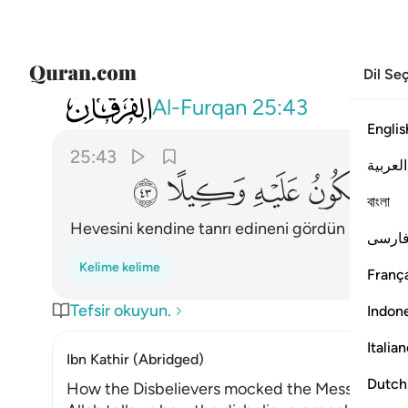
Dil Se
025
ارايت من اتخذ الاهه هواه افانت تكون عليه 
Al-Furqan
25:43
Englis
25:43
العربية
ﳃ
ﳄ
ﳅ
ﳆ
বাংলা
Hevesini kendine tanrı edineni gördün mü? Ona
ارسی
Kelime kelime
França
Tefsir okuyun.
Indon
Italia
Ibn Kathir (Abridged)
Dutch
How the Disbelievers mocked the Messenger