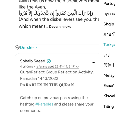
Allah tells us how the disbelievers mocked the
Portu
like the Ayah,
وَإِذَا رَآكَ الَّذِينَ كَفَرُواْ إِن يَتَّخِذُونَكَ إِلاَّ هُزُواً
русск
(And when the disbelievers see you, they take 
Shqip
which means
…
Devamını oku
ภาษา
Türkç
Dersler
اردو
Sohaib Saeed
简体
4 yıl önce
·
referans
ayet 25:41-44, 2:171
QuranReflect Group Reflection Activity,
Melay
Ramadan 1443/2022
𝐏𝐀𝐑𝐀𝐁𝐋𝐄𝐒 𝐈𝐍 𝐓𝐇𝐄 𝐐𝐔𝐑𝐀𝐍
Españ
Kiswah
Catch up on previous posts using the
hashtag
#Parables
and please share your
Tiếng 
comments.