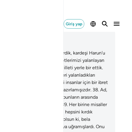
Giriş yap
ğlam içinde okuyun
üm 25, Sayfa 363, Juz 19
.
And olsun ki Musa'ya Kitap verdik, kardeşi Harun'u
kendisine vezir yaptık.
36
.
"Ayetlerimizi yalanlayan
lete gidin" dedik. Sonunda o milleti yerle bir ettik.
.
Nuh milletini de, peygamberleri yalanladıkları
an suda boğduk ve kendilerini insanlar için bir ibret
dık. Zalimlere can yakıcı azap hazırlamışızdır.
38
.
Ad,
ud milletleri ile Ress'lileri ve bunların arasında
çok nesilleri de yerle bir ettik.
39
.
Her birine misaller
miştik ama, dinlemedikleri için hepsini kırdık
irdik.
40
.
Bu putperestler and olsun ki, bela
ğmuruna tutulmuş olan kasabaya uğramışlardı. Onu