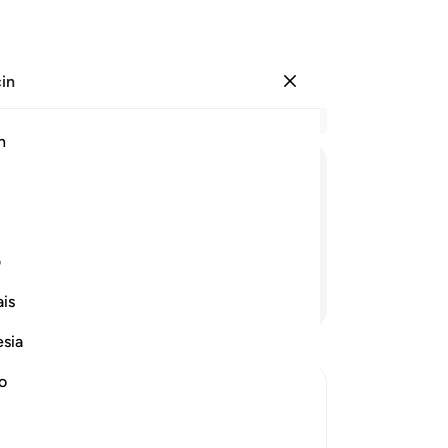
çin
Giriş yap
Ba
h
Böl
63
ﲴ
ﲵ
ﲶ
ﲷ
ﲸﲹ
ﲺ
ﲻ
ku
ola
ezanızı ben verecek değilim" de.
ki:
ف
O'n
Devamını Okuyun
is
alt
kim
esia
Anl
bak
no
"C
t Coercion
ge