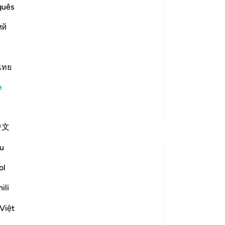
bil
guês
-
Tu
ce and clear explanation that you (O
ий
No
Bu
ไทย
yo
…
e
Devamını oku
Daha Fazla Tefsir
中文
u
ol
ili
ugh it is the very truth. Say: I am not
Việt