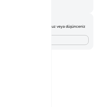
eceksiniz.
rkish Translation(Diyanet)
tlar ve Düşünceler
 ayetle ilgili herhangi bir notunuz veya düşünceniz
k.
Düşüncelerinizi kaydedin…