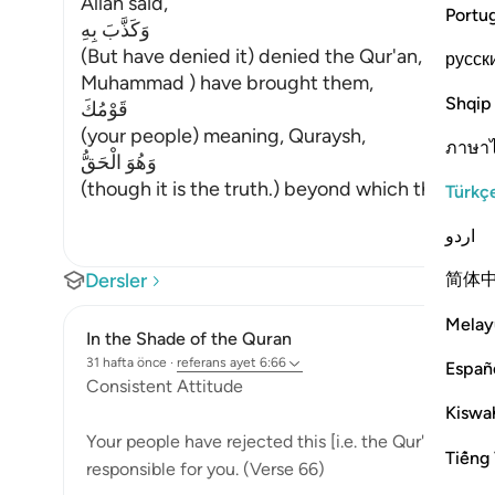
Allah said,
Portu
وَكَذَّبَ بِهِ
(But have denied it) denied the Qur'an, guidan
русск
Muhammad ) have brought them,
Shqip
قَوْمُكَ
(your people) meaning, Quraysh,
ภาษา
وَهُوَ الْحَقُّ
(though it is the truth.) beyond which there is n
Türkç
اردو
简体
Dersler
Melay
In the Shade of the Quran
31 hafta önce
·
referans
ayet 6:66
Españ
Consistent Attitude
Kiswah
Your people have rejected this [i.e. the Qur'an], altho
Tiếng 
responsible for you. (Verse 66)