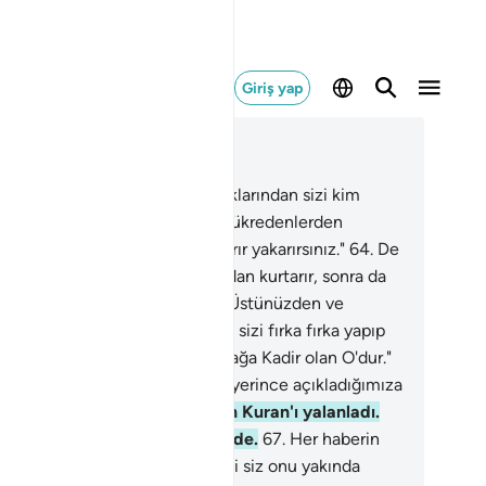
Giriş yap
ğlam içinde okuyun
üm 6, Sayfa 135, Juz 7
.
De ki: "Kara ve denizin karanlıklarından sizi kim
rtarır? Bundan bizi kurtarırsan şükredenlerden
cağız diye O'na gizli gizli yalvarır yakarırsınız."
64
.
De
 "Allah sizi ondan ve her sıkıntıdan kurtarır, sonra da
a ortak koşarsınız."
65
.
De ki: "Üstünüzden ve
ınızdan size azab göndermeğe, sizi fırka fırka yapıp
inize kiminizin hıncını tattırmağa Kadir olan O'dur."
asınlar diye ayetleri nasıl yerli yerince açıkladığımıza
.
66
.
Gerçekten, senin milletin Kuran'ı yalanladı.
ezanızı ben verecek değilim" de.
67
.
Her haberin
rçekleşeceği bir zaman vardır ki siz onu yakında