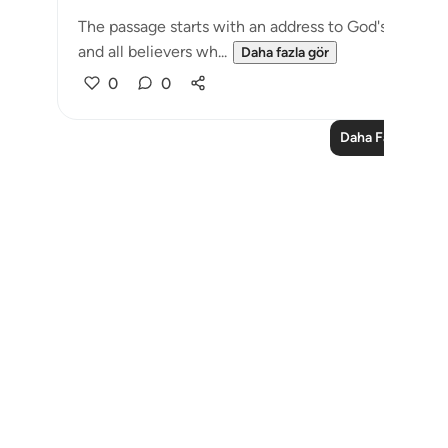
The passage starts with an address to God's Messe
and all believers wh...
Daha fazla gör
0
0
Daha Fazla Ders
Notes
placeholders
close