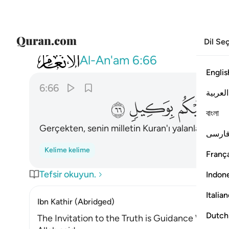
Dil Se
006
وكذب به قومك وهو الحق قل لست علي
Al-An'am
6:66
Englis
6:66
العربية
ﲼ
ﲽ
ﲾ
বাংলা
Gerçekten, senin milletin Kuran'ı yalanladı. "C
ارسی
Kelime kelime
França
Tefsir okuyun.
Indon
Italia
Ibn Kathir (Abridged)
Dutch
The Invitation to the Truth is Guidance Withou