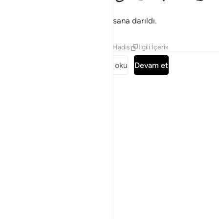
Rabbin seni ne bıraktı ve ne de sana darıldı.
Tefsirler
Dersler
Yansımalar
Hadis
İlgili İçerik
Surenin tamamını oku
Devam et