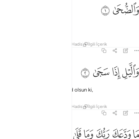
الضحى ١
ﱹ
ﱺ
َٱلضُّحَىٰ ١
Kuşluk vaktine and olsun;
Tefsirler
Dersler
Yansımalar
Hadis
İlgili İçerik
93:2
ﱻ
ﱼ
الليل اذا سجى ٢
ﱽ
ﱾ
َٱلَّيْلِ إِذَا سَجَىٰ ٢
Sükun erdiği zaman geceye and olsun ki,
Tefsirler
Dersler
Yansımalar
Hadis
İlgili İçerik
93:3
ﱿ
ﲀ
ﲁ
ا ودعك ربك وما قلى ٣
ﲂ
ﲃ
ﲄ
َا وَدَّعَكَ رَبُّكَ وَمَا قَلَىٰ ٣