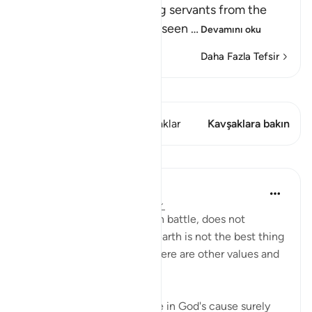
Allah forbids His believing servants from the
disbelievers' false creed, seen
…
Devamını oku
Daha Fazla Tefsir
Kıraat'ı görüntüle
Bu ayette şunlar var: 2 Kavşaklar
Kavşaklara bakın
Dersler
In the Shade of the Quran
31 hafta önce
·
referans
ayet 3:157
Death, whether natural or in battle, does not
represent the end. Life on earth is not the best thing
God bestows on people. There are other values and
nobler considerations:
"If you should be slain or die in God's cause surely