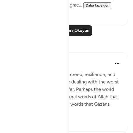
forgiveness by God and His grac...
Daha fazla gör
1
0
Daha Fazla Ders Okuyun
Yansımalar
Amer Abbas
2 yıl önce
·
referans
ayet 3:157
The world is amazed by the creed, resilience, and
humanity of Gazans despite dealing with the worst
of what humanity has to offer. Perhaps the world
needs to know about the literal words of Allah that
forges such characteristics, words that Gazans
internalize ...
Daha fazla gör
28
7