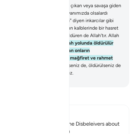
156
.
Ey İnananlar! Yolculuğa çıkan veya savaşa giden
kardeşleri hakkında: "Onlar yanımızda olsalardı
ölmezler ve öldürülmezlerdi" diyen inkarcılar gibi
olmayın ki, Allah bunu onların kalblerinde bir hasret
olarak bıraksın. Dirilten de öldüren de Allah'tır. Allah
işlediklerinizi görür.
157
.
Allah yolunda öldürülür
veya ölürseniz, size Allah'tan onların
topladıklarından hayırlı bir mağfiret ve rahmet
vardır.
158
.
And olsun ki, ölseniz de, öldürülseniz de
Allah katında toplanacaksınız.
-
Turkish Translation(Diyanet)
Tefsir okuyun.
Ibn Kathir (Abridged)
Prohibiting the Ideas of the Disbeleivers about
Death and Predestination