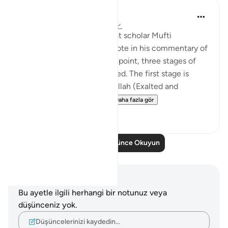
Iraj Marjan
2 yıl önce
·
referans
ayet 3:157-158
According to what the great scholar Mufti
Naeemudin Muradabadi wrote in his commentary of
the following ayaat, At this point, three stages of
servitude are being described. The first stage is
where a servant worships Allah (Exalted and
Majestic) out of fear of...
Daha fazla gör
10
0
Daha Fazla Düşünce Okuyun
Notlar ve Düşünceler
Bu ayetle ilgili herhangi bir notunuz veya
düşünceniz yok.
Düşüncelerinizi kaydedin…