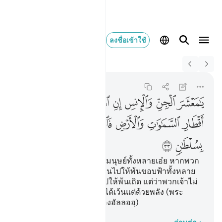
ลงชื่อเข้าใช้
Switch Quran.com to
English
يا معشر الجن والانس ان ا
Ar-Rahman
55:33
55:33
ﲑ
ﲒ
ﲓ
ﲔ
ﲕ
ﲖ
ﲗ
ﲘ
ﲙ
ﲚ
ﲛ
ﲜﲝ
ﲞ
ﲟ
ﲠ
ﲡ
ﲢ
[33] โอ้ชุมนุมแห่งญินและมนุษย์ทั้งหลายเอ๋ย หากพวก
เจ้ามีความสามารถที่จะผ่านไปให้พ้นขอบฟ้าทั้งหลาย
และแผ่นดินนี้ได้ก็จงผ่านไปให้พ้นเถิด แต่ว่าพวกเจ้าไม่
สามารถที่จะผ่านไปให้พ้นได้เว้นแต่ด้วยพลัง (พระ
บัญชาและพระประสงค์ของอัลลอฮฺ)