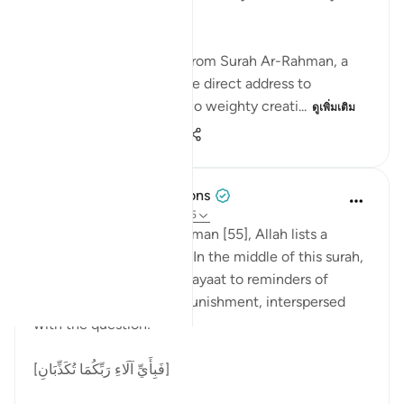
deny? ' 55:31-32
As I recite these verses from Surah Ar-Rahman, a
chill runs through me. The direct address to
thaqalayn (الثقلين, the two weighty creati...
ดูเพิ่มเติม
8
3
215
Tulayhah Tafsir Translations
5 ปีที่แล้ว
·
อ้างอิง
อายะห์ 55:26-45
Throughout surah al-Rahman [55], Allah lists a
number of His blessings. In the middle of this surah,
He devotes a number of ayaat to reminders of
death, judgement, and punishment, interspersed
with the question:
[فَبِأَيِّ آلَاءِ رَبِّكُمَا تُكَذِّبَانِ]