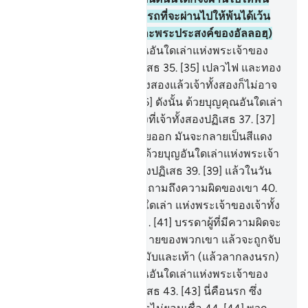
เถิด แต่ว่าพวกเจ้าไม่สามารถที่จะผ่านไปให้พ้นได้เว้น
แต่ด้วยพลัง (พระบัญชาและพระประสงค์ของอัลลอฮฺ)
34
.
[34] ดังนั้น ด้วยบุญคุณอันใดเล่าแห่งพระเจ้าของ
เจ้าทั้งสองที่เจ้าทั้งสองปฏิเสธ
35
.
[35] เปลวไฟ และทอง
เหลือง จะถูกส่งมายังเจ้าทั้งสองแล้วเจ้าทั้งสองก็ไม่อาจ
จะป้องกันตนเองได้
36
.
[36] ดังนั้น ด้วยบุญคุณอันใดเล่า
แห่งพระเจ้าของเจ้าทั้งสองที่เจ้าทั้งสองปฏิเสธ
37
.
[37]
ครั้นเมื่อชั้นฟ้าแตกกระจายออก มันจะกลายเป็นสีแดง
คล้ายขี้ผึ้ง
38
.
[38] ดังนั้น ด้วยบุญอันใดเล่าแห่งพระเจ้า
ของเจ้าทั้งสอง ที่เจ้าทั้งสองปฏิเสธ
39
.
[39] แล้วในวัน
นั้น มนุษย์และญินจะไม่ถูกถามถึงความผิดของเขา
40
.
[40] ดังนั้นด้วยบุญคุณอันใดเล่า แห่งพระเจ้าของเจ้าทั้ง
สอง ที่เจ้าทั้งสองปฏิเสธ
41
.
[41] บรรดาผู้ที่มีความผิดจะ
เป็นที่รู้จักกันได้ที่เครื่องหมายของพวกเขา แล้วจะถูกจับ
ตรงผมที่ปกหน้าผาก คือขมับและเท้า (แล้วลากลงนรก)
42
.
[42] ดังนั้น ด้วยบุญคุณอันใดเล่าแห่งพระเจ้าของ
เจ้าทั้งสองที่เจ้าทั้งสองปฏิเสธ
43
.
[43] นี่คือนรก ซึ่ง