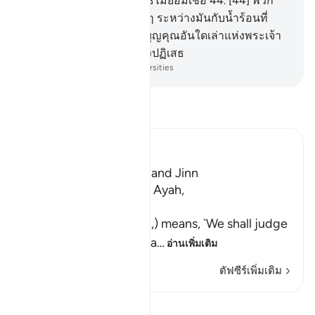
บรรดาผู้ที่มีความผิดปฏิเสธไม่ยอมเชื่อ
44
.
[44] พวก
เขาจะเดินวกเวียนอยู่รอบ ๆ ระหว่างมันกับน้ำร้อนที่
เดือด
45
.
[45] ดังนั้น ด้วยบุญคุณอันใดเล่าแห่งพระเจ้า
ของเจ้าทั้งสองที่เจ้าทั้งสองปฏิเสธ
-
Society of Institutes and Universities
อ่านตัฟซีร์
Ibn Kathir (Abridged)
A Warning for Humans and Jinn
Ibn Jurayj said that the Ayah,
سَنَفْرُغُ لَكُمْ
(We shall attend to you,) means, `We shall judge
you,' while Al-Bukhari sa
…
อ่านเพิ่มเติม
ตัฟซีร์เพิ่มเติม
บทเรียน