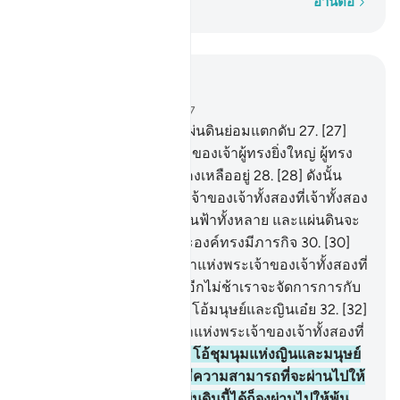
ทีละคำ
อ่านต่อ
อ่านในบริบท
บท 55, หน้าหนังสือ 532, จุซ 27
26
.
[26] ทุก ๆ สิ่งที่อยู่บนแผ่นดินย่อมแตกดับ
27
.
[27]
และพระพักตร์ของพระเจ้าของเจ้าผู้ทรงยิ่งใหญ่ ผู้ทรง
โปรดปรานเท่านั้นที่จะยังคงเหลืออยู่
28
.
[28] ดังนั้น
ด้วยบุญอันใดเล่าแห่งพระเจ้าของเจ้าทั้งสองที่เจ้าทั้งสอง
ปฏิเสธ
29
.
[29] ผู้ที่อยู่ในชั้นฟ้าทั้งหลาย และแผ่นดินจะ
ขอพระองค์ทุก ๆ ขณะพระองค์ทรงมีภารกิจ
30
.
[30]
ดังนั้น ด้วยบุญคุณอันใดเล่าแห่งพระเจ้าของเจ้าทั้งสองที่
เจ้าทั้งสองปฏิเสธ
31
.
[31] อีกไม่ช้าเราจะจัดการการกับ
พวกเจ้า (ในกิจการต่าง ๆ) โอ้มนุษย์และญินเอ๋ย
32
.
[32]
ดังนั้นด้วยบุญคุณอันใดเล่าแห่งพระเจ้าของเจ้าทั้งสองที่
เจ้าทั้งสองปฏิเสธ
33
.
[33] โอ้ชุมนุมแห่งญินและมนุษย์
ทั้งหลายเอ๋ย หากพวกเจ้ามีความสามารถที่จะผ่านไปให้
พ้นขอบฟ้าทั้งหลายและแผ่นดินนี้ได้ก็จงผ่านไปให้พ้น