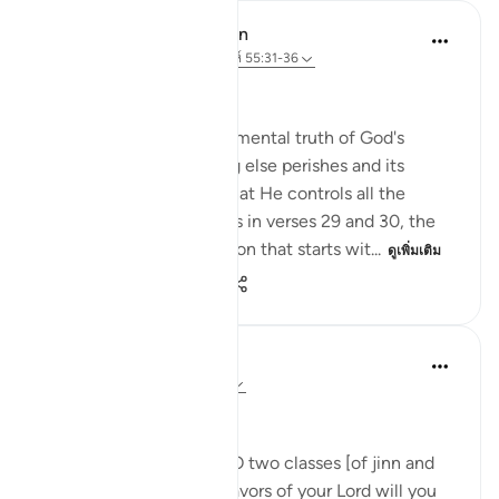
In the Shade of the Quran
32 สัปดาห์ที่ผ่านมา
·
อ้างอิง
อายะห์ 55:31-36
A Frightening Threat
Having stated this fundamental truth of God's
eternity while everything else perishes and its
correlate making clear that He controls all the
affairs of all His creatures in verses 29 and 30, the
surah begins a new section that starts wit...
ดูเพิ่มเติม
1
0
901
Dr Maryam Fayyaz
ปีที่แล้ว
·
อ้างอิง
อายะห์ 55:31-33
﷽
'We shall attend to you, O two classes [of jinn and
men]! So which of the favors of your Lord will you