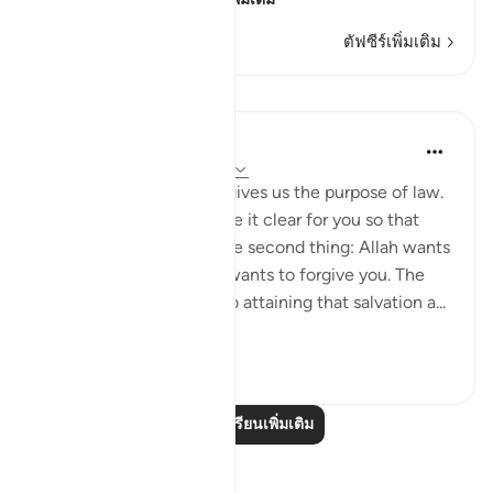
ตัฟซีร์เพิ่มเติม
บทเรียน
Omar Suleiman
6 ปีที่แล้ว
·
อ้างอิง
อายะห์ 4:26-28
In these 3 Verses, Allah gives us the purpose of law.
First, Allah wants to make it clear for you so that
there is no ambiguity. The second thing: Allah wants
you to succeed and He wants to forgive you. The
third thing: on the way to attaining that salvation a...
ดูเพิ่มเติม
29
0
อ่านบทเรียนเพิ่มเติม
การสะท้อน