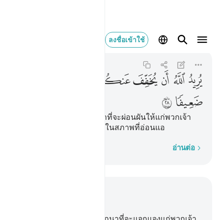
يريد الله ان يخفف ع
ลงชื่อเข้าใช้
An-Nisa
4:28
4:28
ﱏ
ﱐ
ﱑ
ﱒ
ﱓﱔ
ﱕ
ﱖ
ﱗ
ﱘ
[28] อัลลอฮฺ ทรงปรารถนาที่จะผ่อนผันให้แก่พวกเจ้า
และมนุษย์นั้นถูกบังเกิดขึ้นในสภาพที่อ่อนแอ
ทีละคำ
อ่านต่อ
อ่านในบริบท
บท 4, หน้าหนังสือ 83, จุซ 5
26
.
[26] อัลลอฮฺ ทรงปรารถนาที่จะแจกแจงแก่พวกเจ้า