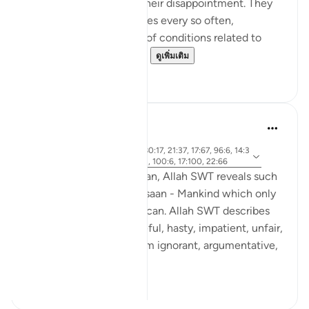
consequences and see their disappointment. They
are promised special prizes every so often,
dependent on a number of conditions related to
their behavior in class a...
ดูเพิ่มเติม
12
2
Rooma Khanam
49 สัปดาห์ที่ผ่านมา
·
อายะห์ 33:72, 90:4, 4:28, 80:17, 21:37, 17:67, 96:6, 14:3
อ้างอิง
4, 43:15, 18:54, 70:19, 17:11, 100:6, 17:100, 22:66
Various times in the Qur'an, Allah SWT reveals such
integral qualities of Al Insaan - Mankind which only
Al Khaaliq - The Creator can. Allah SWT describes
human beings as ungrateful, hasty, impatient, unfair,
stingy. He SWT calls them ignorant, argumentative,
...
ดูเพิ่มเติม
25
6