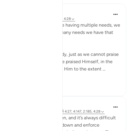
Mahjabeen Ahmad
21 สัปดาห์ที่ผ่านมา
·
อ้างอิง
อายะห์ 4:28
As human beings, despite having multiple needs, we
do not even know how many needs we have that
Allah takes care of.
Even though we are needy, just as we cannot praise
Allah because He is as He praised Himself, in the
same way we cannot ask Him to the extent ...
ดูเพิ่มเติม
9
0
R H
30 สัปดาห์ที่ผ่านมา
·
อ้างอิง
อายะห์ 4:27, 4:147, 2:185, 4:28
I work with young children, and it’s always difficult
to have to put your foot down and enforce