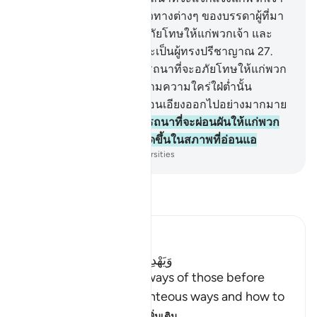
และแนะนำพวกเจ้าซึ่งแนวทางต่างๆ ของบรรดาผู้ที่มา
ก่อนพวกเจ้า และจะทรงอภัยโทษให้แก่พวกเจ้า และ
อัลลอฮฺ เป็นผู้ทรงรอบรู้และเป็นผู้ทรงปรีชาญาณ
27
.
[27] และอัลลอฮฺ ทรงปรารถนาที่จะอภัยโทษให้แก่พวก
เจ้า และบรรดาผู้ที่ปฏิบัติตามความใคร่ใฝ่ต่ำนั้น
ปรารถนาที่จะให้พวกเจ้าเอนเอียงออกไปอย่างมากมาย
28
.
[28] อัลลอฮฺ ทรงปรารถนาที่จะผ่อนผันให้แก่พวก
เจ้า และมนุษย์นั้นถูกบังเกิดขึ้นในสภาพที่อ่อนแอ
-
Society of Institutes and Universities
อ่านตัฟซีร์
Ibn Kathir (Abridged)
وَيَهْدِيَكُمْ سُنَنَ الَّذِينَ مِن قَبْلِكُمْ
(And to show you the ways of those before
you,) meaning their righteous ways and how to
adhere to the co
…
อ่านเพิ่มเติม