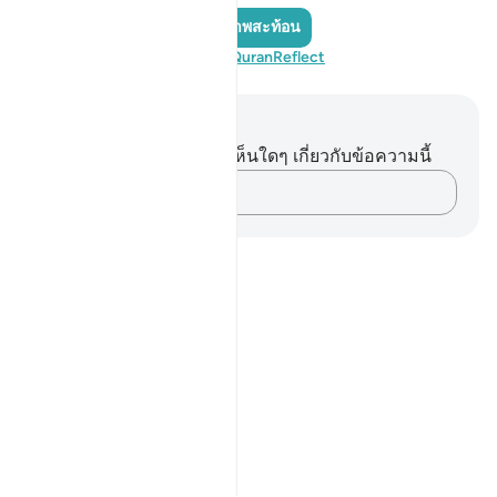
เพิ่มภาพสะท้อน
เยี่ยมชม QuranReflect
บันทึกและข้อคิด
คุณไม่มีบันทึกหรือข้อคิดเห็นใดๆ เกี่ยวกับข้อความนี้
บันทึกความคิดของคุณ…
Notes
placeholders
close