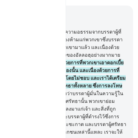
อ่านในบริบท
บท 4, หน้าหนังสือ 103, จุซ 6
160
.
[160] แล้วก็เนื่องด้วยความอธรรมจากบรรดาผู้ที่
เป็นยิว เราจึงได้ให้เป็นที่ต้องห้ามแก่พวกเขาซึ่งบรรดา
สิ่งดีๆ ที่ได้ถูกอนุมัติแก่พวกเขามาแล้ว และเนื่องด้วย
การที่พวกเขาขัดขวางทางของอัลลอฮฺอย่างมากมาย
ด้วย
161
.
[161] และเนื่องด้วยการที่พวกเขาเอาดอกเบี้ย
ทั้งๆที่พวกเขาถูกห้ามในเรื่องนั้น และเนื่องด้วยการที่
พวกเขากินทรัพย์ของผู้คนโดยไม่ชอบ และเราได้เตรียม
ไว้แล้ว สำหรับผู้ปฏิเสธศรัทธาทั้งหลาย ซึ่งการลงโทษ
อันเจ็บแสบ
162
.
[162] แต่ทว่าบรรดาผู้มั่นในความรู้ใน
หมู่พวกเขา และบรรดาผู้ที่ศรัทธานั้น พวกเขาย่อม
ศรัทธาต่อสิ่งที่ถูกประทานลงมาแก่เจ้า และสิ่งที่ถูก
ประทานลงมาก่อนเจ้า และบรรดาผู้ที่ดำรงไว้ซึ่งการ
ละหมาด และบรรดาผู้ชำระซะกาต และบรรดาผู้ศรัทธา
ต่ออัลลอฮฺ และในวันปรโลกชนเหล่านี้แหละ เราจะให้