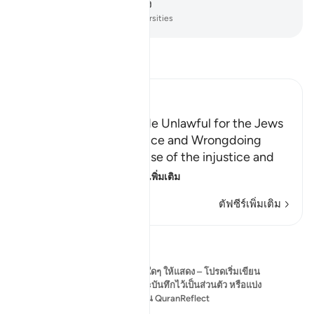
เขาซึ่งรางวัลอันใหญ่หลวง
-
Society of Institutes and Universities
อ่านตัฟซีร์
Ibn Kathir (Abridged)
Some Foods Were Made Unlawful for the Jews
Because of their Injustice and Wrongdoing
Allah states that because of the injustice and
transgression of t
…
อ่านเพิ่มเติม
ตัฟซีร์เพิ่มเติม
การสะท้อน
ขณะนี้ยังไม่มีข้อคิดเห็นใดๆ ให้แสดง – โปรดเริ่มเขียน
ข้อคิดเห็นของคุณเองและบันทึกไว้เป็นส่วนตัว หรือแบ่ง
ปันกับชุมชน QuranReflect