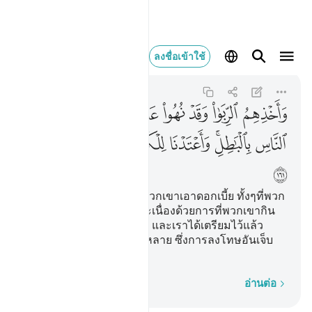
واخذهم الربا وقد نهوا
ลงชื่อเข้าใช้
An-Nisa
4:161
4:161
ﲯ
ﲰ
ﲱ
ﲲ
ﲳ
ﲴ
ﲵ
ﲶ
ﲷﲸ
ﲹ
ﲺ
ﲻ
ﲼ
ﲽ
ﲾ
[161] และเนื่องด้วยการที่พวกเขาเอาดอกเบี้ย ทั้งๆที่พวก
เขาถูกห้ามในเรื่องนั้น และเนื่องด้วยการที่พวกเขากิน
ทรัพย์ของผู้คนโดยไม่ชอบ และเราได้เตรียมไว้แล้ว
สำหรับผู้ปฏิเสธศรัทธาทั้งหลาย ซึ่งการลงโทษอันเจ็บ
แสบ
ทีละคำ
อ่านต่อ