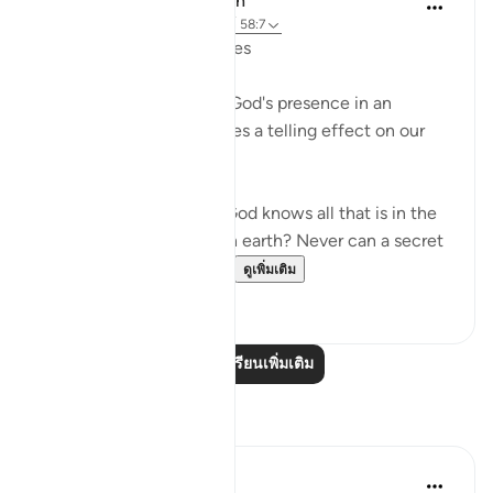
In the Shade of the Quran
31 สัปดาห์ที่ผ่านมา
·
อ้างอิง
อายะห์ 58:7
Whispers and Conspiracies
The surah then portrays God's presence in an
inspiring image that leaves a telling effect on our
hearts:
Are you not aware that God knows all that is in the
heavens and all that is on earth? Never can a secret
conversation take plac...
ดูเพิ่มเติม
0
0
อ่านบทเรียนเพิ่มเติม
การสะท้อน
najee elhila