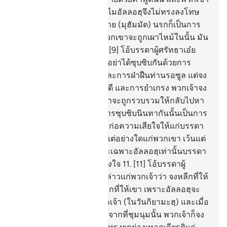
กล่าวในหมู่พวกเขาว่า ทำไมอัลลอฮฺจึงไม่ทรงลงโทษ
เราตามที่เราได้กล่าวทักทาย (มุฮัมมัด) นรกก็เป็นการ
พอเพียงแก่พวกเขาแล้ว พวกเขาจะถูกเผาไหม้ในนั้น มัน
เป็นทางกลับที่ชั่วร้ายยิ่ง
9
.
[9] โอ้บรรดาผู้ศรัทธาเอ๋ย
เมื่อพวกเจ้าซุบซิบต่อกัน ก็อย่าได้ซุบซิบกันด้วยการ
ทำบาปและการเป็นศัตรู และการฝ่าฝืนท่านรอซูล แต่จง
ซุบซิบกันเพื่อการทำความดี และการยำเกรง พวกเจ้าจง
ยำเกรงอัลลอฮฺ ผู้ซึ่งพวกเจ้าจะถูกรวบรวมให้กลับไปหา
พระองค์
10
.
[10] แท้จริงการซุบซิบนินทากันนั้นเป็นการ
งานของชัยฏอน เพื่อมันจะก่อความเสียใจให้แก่บรรดา
มุอฺมิน แต่มันจะไม่ให้ร้ายแต่อย่างใดแก่พวกเขา เว้นแต่
ด้วยอนุมัติของอัลลอฮฺ และเฉพาะอัลลอฮฺเท่านั้นบรรดา
มุอฺมินต้องมอบความไว้วางใจ
11
.
[11] โอ้บรรดาผู้
ศรัทธาเอ๋ย เมื่อได้มีเสียงกล่าวแก่พวกเจ้าว่า จงหลีกที่ให้
ในที่ชุมนุม พวกเจ้าก็จงหลีกที่ให้เขา เพราะอัลลอฮฺจะ
ทรงให้ที่กว้างขวางแก่พวกเจ้า (ในวันกิยามะฮฺ) และเมื่อ
มีเสียงกล่าวว่าจงลุกขึ้นยืนจากที่ชุมนุมนั้น พวกเจ้าก็จง