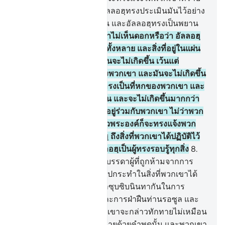
ถึงสิ่งที่พวกเขาปฏิบัติไว้ อัลลอฮฺทรงประเมินมันไว้อย่าง
ครบถ้วน แต่พวกเขาลืมมัน และอัลลอฮฺทรงเป็นพยาน
ต่อทุกสิ่งทุกอย่าง
7
.
[7] เจ้าไม่เห็นดอกหรือว่า อัลลอฮฺ
ทรงรอบรู้สิ่งที่อยู่ในชั้นฟ้าทั้งหลาย และสิ่งที่อยู่ในแผ่น
ดิน การซุบซิบกันในสามคนจะไม่เกิดขึ้น เว้นแต่
พระองค์จะทรงเป็นที่สี่ของพวกเขา และมันจะไม่เกิดขึ้น
ในห้าคน เว้นแต่พระองค์ทรงเป็นที่หกของพวกเขา และ
มันจะไม่เกิดขึ้นน้อยกว่านั้น และจะไม่เกิดขึ้นมากกว่า
นั้น เว้นแต่พระองค์จะทรงอยู่ร่วมกับพวกเขา ไม่ว่าพวก
เขาจะอยู่ในแห่งหนใด แล้วพระองค์ก็จะทรงแจ้งพวก
เขาให้ทราบในวันกิยามะฮฺ ถึงสิ่งที่พวกเขาได้ปฏิบัติไว้
(ในโลกดุนยา) แท้จริงอัลลอฮฺเป็นผู้ทรงรอบรู้ทุกสิ่ง
8
.
[8] เจ้าไม่เห็นดอกหรือว่า บรรดาผู้ที่ถูกห้ามจากการ
ซุบซิบ แล้วพวกเขาก็กลับไปกระทำในสิ่งที่พวกเขาได้
ถูกห้ามเอาไว้ และพวกเขาซุบซิบนินทากันในการ
ทำบาปและการเป็นศัตรูและการฝ่าฝืนท่านรอซูล และ
เมื่อพวกเขามาหาเจ้า พวกเขาจะกล่าวทักทายไม่เหมือน
กับที่อัลลอฮฺทรงกล่าวทักทายด้วยคำพูดนั้น และพวกเขา