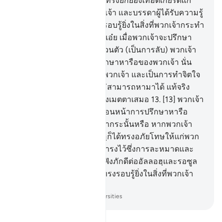
ลุกขึ้นยืน เพราะอัลลอฮฺจะทรงยกย่องเทอดเกียรติแก่
บรรดาผู้ศรัทธาในหมู่พวกเจ้า และบรรดาผู้ได้รับความรู้
หลายชั้น และอัลลอฮฺทรงรอบรู้ยิ่งในสิ่งที่พวกเจ้ากระทำ
12
.
[12] โอ้บรรดาผู้ศรัทธาเอ๋ย เมื่อพวกเจ้าจะปรึกษา
หารือท่านรอซูลเป็นการส่วนตัว (เป็นการลับ) พวกเจ้า
จงบริจาคทานก่อนการปรึกษาหารือของพวกเจ้า นั่น
เป็นการกระทำที่ดีสำหรับพวกเจ้า และเป็นการทำจิตใจ
ให้ผ่องแผ้ว หากพวกเจ้าไม่สามารถหามาได้ แท้จริง
อัลลอฮฺเป็นผู้ทรงอภัย ผู้ทรงเมตตาเสมอ
13
.
[13] พวกเจ้า
กลัวต่อาการบริจาคทานก่อนหน้าการปรึกษาหารือ
เป็นการส่วนตัวของพวกเจ้ากระนั้นหรือ หากพวกเจ้า
มิได้กระทำเช่นนั้น อัลลอฮฺก็ได้ทรงอภัยโทษให้แก่พวก
เจ้าแล้ว ดังนั้นพวกเจ้าจงดำรงไว้ซึ่งการละหมาดและ
บริจาคซะกาต และจงเชื่อฟังภักดีต่ออัลลอฮฺและรอซูล
ของพระองค์ และอัลลอฮฺทรงรอบรู้ยิ่งในสิ่งที่พวกเจ้า
กระทำ
-
Society of Institutes and Universities