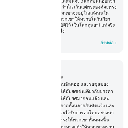
ทรงเป็นที่หกของพวกเขา และมันจะไม่เกิดขึ้นน้อยกว่า
นั้น และจะไม่เกิดขึ้นมากกว่านั้น เว้นแต่พระองค์จะทรง
อยู่ร่วมกับพวกเขา ไม่ว่าพวกเขาจะอยู่ในแห่งหนใด
แล้วพระองค์ก็จะทรงแจ้งพวกเขาให้ทราบในวันกิยา
มะฮฺ ถึงสิ่งที่พวกเขาได้ปฏิบัติไว้ (ในโลกดุนยา) แท้จริง
อัลลอฮฺเป็นผู้ทรงรอบรู้ทุกสิ่ง
ทีละคำ
อ่านต่อ
อ่านในบริบท
บท 58, หน้าหนังสือ 543, จุซ 28
5
.
[5] แท้จริงบรรดาผู้ต่อต้านอัลลอฮฺ และรอซูลของ
พระองค์ พวกเขาจะถูกทำให้อัปยศเช่นเดียวกับบรรดา
ก่อนหน้าพวกเขาได้ถูกทำให้อัปยศมาก่อนแล้ว และ
แน่นอน เราได้ประทานอายาตทั้งหลายอันชัดแจ้ง และ
สำหรับพวกปฏิเสธศรัทธาจะได้รับการลงโทษอย่างน่า
อดสู
6
.
[6] วันที่อัลลอฮฺจะทรงให้พวกเขาทั้งหมดฟื้น
คืนชีพขึ้นมา แล้วพระองค์จะทรงแจ้งให้พวกเขาทราบ