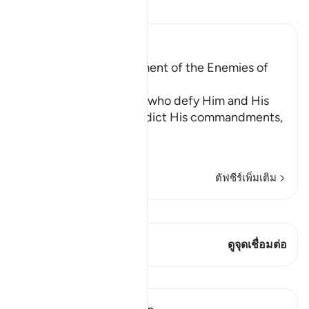
อ่านตัฟซีร์
Ibn Kathir (Abridged)
Explaining the Punishment of the Enemies of
the Religion
Allah states that those who defy Him and His
Messenger and contradict His commandments,
كُبِتُو
…
อ่านเพิ่มเติม
ตัฟซีร์เพิ่มเติม
ดู Qiraat
บทกวีนี้มี 2 จุดเชื่อมต่อ
ดูจุดเชื่อมต่อ
บทเรียน