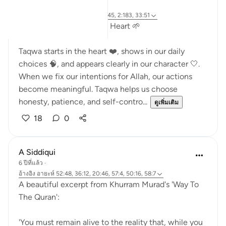
25 สัปดาห์ที่ผ่านมา
·
อ้างอิง
อายะห์ 26:88-89, 58:7, 29:45, 2:183, 33:51
Growing Taqwa from the Heart 🌱
Taqwa starts in the heart ❤️, shows in our daily
choices 🧠, and appears clearly in our character 🤍.
When we fix our intentions for Allah, our actions
become meaningful. Taqwa helps us choose
honesty, patience, and self-contro...
ดูเพิ่มเติม
18
0
A Siddiqui
6 ปีที่แล้ว
·
อ้างอิง
อายะห์ 52:48, 36:12, 20:46, 57:4, 50:16, 58:7
A beautiful excerpt from Khurram Murad's 'Way To
The Quran':
'You must remain alive to the reality that, while you