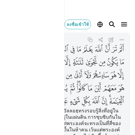
الم تر ان الله يعلم ما ف
ลงชื่อเข้าใช้
Al-Mujadila
58:7
58:7
ﱁ
ﱂ
ﱃ
ﱄ
ﱅ
ﱆ
ﱇ
ﱈ
ﱉ
ﱊ
ﱋﱌ
ﱍ
ﱎ
ﱏ
ﱐ
ﱑ
ﱒ
ﱓ
ﱔ
ﱕ
ﱖ
ﱗ
ﱘ
ﱙ
ﱚ
ﱛ
ﱜ
ﱝ
ﱞ
ﱟ
ﱠ
ﱡ
ﱢ
ﱣ
ﱤ
ﱥﱦ
ﱧ
ﱨ
ﱩ
ﱪ
ﱫ
ﱬﱭ
ﱮ
ﱯ
ﱰ
ﱱ
ﱲ
ﱳ
[7] เจ้าไม่เห็นดอกหรือว่า อัลลอฮฺทรงรอบรู้สิ่งที่อยู่ใน
ชั้นฟ้าทั้งหลาย และสิ่งที่อยู่ในแผ่นดิน การซุบซิบกันใน
สามคนจะไม่เกิดขึ้น เว้นแต่พระองค์จะทรงเป็นที่สี่ของ
พวกเขา และมันจะไม่เกิดขึ้นในห้าคน เว้นแต่พระองค์