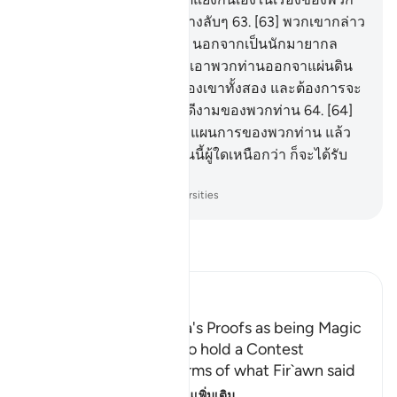
เขา และได้มีการพูดกันอย่างลับๆ
63
.
[63] พวกเขากล่าว
ว่า สองคนนี้มิได้เป็นอื่นใด นอกจากเป็นนักมายากล
อย่างแน่นอน ต้องการที่จะเอาพวกท่านออกจาแผ่นดิน
ของพวกท่านด้วยเล่ห์กลของเขาทั้งสอง และต้องการจะ
ลบล้างขนบธรรมเนียมอันดีงามของพวกท่าน
64
.
[64]
ดังนั้น พวกท่านจงรวบรวมแผนการของพวกท่าน แล้ว
เดินออกมาเป็นแถว และวันนี้ผู้ใดเหนือกว่า ก็จะได้รับ
ชัยชนะอย่างแน่นอน
-
Society of Institutes and Universities
อ่านตัฟซีร์
Ibn Kathir (Abridged)
Fir`awn describes Musa's Proofs as being Magic
and Their Agreement to hold a Contest
Allah, the Exalted, informs of what Fir`awn said
to Musa when he s
…
อ่านเพิ่มเติม