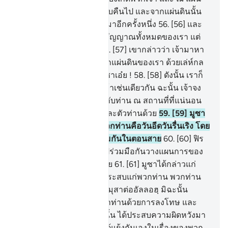
ดินนั้นเราจะให้พวกเจ้ากลับคืนไป และจากแผ่นดินนั้น
เราจะให้พวกเจ้ากลับออกมาอีกครั้งหนึ่ง
56
.
[56] และ
แน่นอน เราได้ให้เขาเห็นสัญญาณทั้งหมดของเรา แต่
เขาได้ปฏิเสธและดื้อดึง
57
.
[57] เขากล่าวว่า เจ้ามาหา
เราเพื่อที่จะเอาเราออกจากแผ่นดินของเรา ด้วยเล่ห์กล
ของเจ้ากระนั้นหรือ โอ้ มูซาเอ๋ย !
58
.
[58] ดังนั้น เราก็
จะนำมาซึ่งเล่ห์กลนั้นแก่เจ้าเช่นเดียวกัน ฉะนั้น เจ้าจง
กำหนดวันขึ้นระหว่างเรากับท่าน ณ สถานที่ที่แน่นอน
โดยที่เราจะไม่ผิดสัญญาและตัวท่านด้วย
59
.
[59] มูซา
กล่าวว่า กำหนดวันของพวกท่านคือวันอีดวันรื่นเริง โดย
ให้ประชาชนมาร่วมชุมนุมกันในตอนสาย
60
.
[60] ฟิร
เอานฺได้กลับออกไป เพื่อไปร่วมมือกันวางแผนการของ
เขา แล้วได้มายังที่นัดหมาย
61
.
[61] มูซาได้กล่าวแก่
พวกเขา ความหายนะจงประสบแก่พวกท่าน พวกท่าน
อย่าได้เสกสรรปั้นแต่งการมุสาต่ออัลลอฮฺ มิฉะนั้น
พระองค์จะทรงทำลายพวกท่านด้วยการลงโทษ และ
แน่นอนผู้ปั้นแต่งการมุสานั้น ได้ประสบความผิดหวังมา
แล้ว
62
.
[62] พวกเขาได้โต้แย้งกันเองในเรื่องของพวก