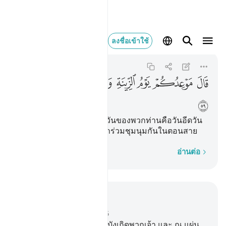
قال موعدكم يوم 
ลงชื่อเข้าใช้
Taha
20:59
20:59
ﲕ
ﲖ
ﲗ
ﲘ
ﲙ
ﲚ
ﲛ
ﲜ
ﲝ
[59] มูซากล่าวว่า กำหนดวันของพวกท่านคือวันอีดวัน
รื่นเริง โดยให้ประชาชนมาร่วมชุมนุมกันในตอนสาย
ทีละคำ
อ่านต่อ
อ่านในบริบท
บท 20, หน้าหนังสือ 315, จุซ 16
55
.
[55] จากแผ่นดินเราได้บังเกิดพวกเจ้า และ ณ แผ่น