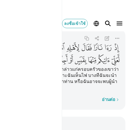
اذ راى نارا فقال 
ลงชื่อเข้าใช้
Taha
20:10
20:10
ﲢ
ﲣ
ﲤ
ﲥ
ﲦ
ﲧ
ﲨ
ﲩ
ﲪ
ﲫ
ﲬ
ﲭ
ﲮ
ﲯ
ﲰ
ﲱ
ﲲ
ﲳ
ﲴ
[10] เมื่อเขาเห็นไฟ เขาจึงกล่าวแก่ครอบครัวของเขาว่า
พวกท่านจงหยุดอยู่ที่นี่ เพราะฉันเห็นไฟ บางทีฉันจะนำ
คบเพลิงจากที่นั่นมาให้พวกท่าน หรือฉันอาจจะพบผู้นำ
ทางที่กองไฟนั้น
ทีละคำ
อ่านต่อ
อ่านในบริบท