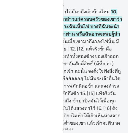
บท 20, หน้าหนังสือ 312, จุซ 16
9
.
[9] และเรื่องราวของมูซาได้มีมาถึงเจ้าบ้างไหม
10
.
[10] เมื่อเขาเห็นไฟ เขาจึงกล่าวแก่ครอบครัวของเขาว่า
พวกท่านจงหยุดอยู่ที่นี่ เพราะฉันเห็นไฟ บางทีฉันจะนำ
คบเพลิงจากที่นั่นมาให้พวกท่าน หรือฉันอาจจะพบผู้นำ
ทางที่กองไฟนั้น
11
.
[11] ครั้นเมื่อเขามาถึงกองไฟนั้น มี
เสียงเรียกขึ้นว่า โอ้ มูซาเอ๋ย !
12
.
[12] แท้จริงข้าคือ
พระเจ้าของเจ้า จงถอดรองเท้าทั้งสองข้างของเจ้าออก
แท้จริงเจ้ากำลังอยู่ ณ หุบเขาอันศักดิ์สิทธิ์ (มีชื่อว่า )
ฏุวา
13
.
[13] และข้าได้เลือกเจ้า ฉะนั้น จงตั้งใจฟังสิ่งที่ถู
กวะฮียฺ
14
.
[14] แท้จริงข้าคืออัลลอฮฺ ไม่มีพระเจ้าอื่นใด
นอกจากข้า ดังนั้นเจ้าจงเคารพภักดีต่อข้า และจงดำรง
ไว้ซึ่งการละหมาด เพื่อรำลึกถึงข้า
15
.
[15] แท้จริงวัน
อวสานของโลกนั้นกำลังมาถึง ข้าปกปิดมันไว้เพื่อทุก
ชีวิตจะถูกตอบแทนตามที่มันได้แสวงหาไว้
16
.
[16] ดัง
นั้น ผู้ที่ไม่ศรัทธาต่อมัน จะต้องไม่ทำให้เจ้าเหินห่างจาก
มัน และปฏิบัติตามอารมณ์ต่ำของเขา แล้วเจ้าจะพินาศ
-
Society of Institutes and Universities