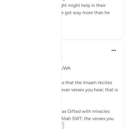
took a step that he thought might help in their
journey, and as a result he got way more than he
bargained f...
ดูเพิ่มเติม
11
2
Syaari Ab Rahman
ปีที่แล้ว
·
อ้างอิง
อายะห์ 20:9-16
JUZ 16
MUSA (AS) IN WADI THUWA
Pay attention to the ayahs that the Imaam recites
during Taraweeh. Whichever verses you hear; that is
YOUR Gift.
Just like how Musa AS was Gifted with miracles
during his meeting with Allah SWT; the verses you
hear is meant f...
ดูเพิ่มเติม