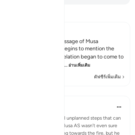
อ่านตัฟซีร์
Ibn Kathir (Abridged)
A Discussion of the Message of Musa
From this point, Allah begins to mention the
story of Musa, how revelation began to come to
Him, and Allah's speaki
…
อ่านเพิ่มเติม
ตัฟซีร์เพิ่มเติม
การสะท้อน
Samer Abbas
6 ปีที่แล้ว
·
อ้างอิง
อายะห์ 20:10
Sometimes it is the small unplanned steps that can
result in big outcomes. Musa AS wasn’t even sure
what he’d get out of going towards the fire, but he