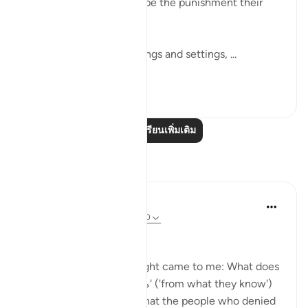
unbelievers cannot escape the punishment their
actions deserve:
By the Lord of all star risings and settings, ...
ดูเพิ่มเติม
0
0
อ่านบทเรียนเพิ่มเติม
การสะท้อน
Ayyuub El Addouti
2 ปีที่แล้ว
·
อ้างอิง
อายะห์ 70:39-40
While reciting, this thought came to me: What does
Allah mean by 'مما يعلمون' ('from what they know')
in context? It suggests that the people who denied