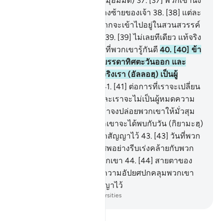
กระหืดกระหอบมายังเจ้า (มุฮัมมัด)
37
.
[37] พวกเขานั่ง
เป็นกลุ่ม ๆ ทางขวาหรือทางซ้ายของเจ้า
38
.
[38] แต่ละ
คนในหมู่พวกเขาต่างก็อยากจะเข้าไปอยู่ในสวนสวรรค์
อันสุขสำราญกระนั้นหรือ
39
.
[39] ไม่เลยทีเดียว แท้จริง
เราได้สร้างพวกเขาจากสิ่งที่พวกเขารู้กันดี
40
.
[40] ข้า
ขอสาบานต่อพระเจ้าแห่งบรรดาทิศตะวันออก และ
บรรดาทิศตะวันตกว่า แท้จริงเรา (อัลลอฮฺ) เป็นผู้
เดชานุภาพอย่างแน่นอน
41
.
[41] ต่อการที่เราจะเปลี่ยน
ตัวแทนซึ่งดีกว่าพวกเขาและเราจะไม่เป็นผู้หมดความ
สามารถ
42
.
[42] ดังนั้น เจ้าจงปล่อยพวกเขาให้มั่วสุม
และหลงระเริง จนกว่าพวกเขาจะได้พบกับวัน (กิยามะฮฺ)
ของพวกเขา ซึ่งพวกเขาถูกสัญญาไว้
43
.
[43] วันที่พวก
เขาจะออกมาจากหลุมฝังศพอย่างรีบเร่งคล้ายกับพวก
เขาวิ่งกรูไปยังเจว็ดของพวกเขา
44
.
[44] สายตาของ
พวกเขาละห้อยเศร้าสลด ความอัปยศปกคลุมพวกเขา
นั่นคือวันที่พวกเขาถูกสัญญาไว้
-
Society of Institutes and Universities