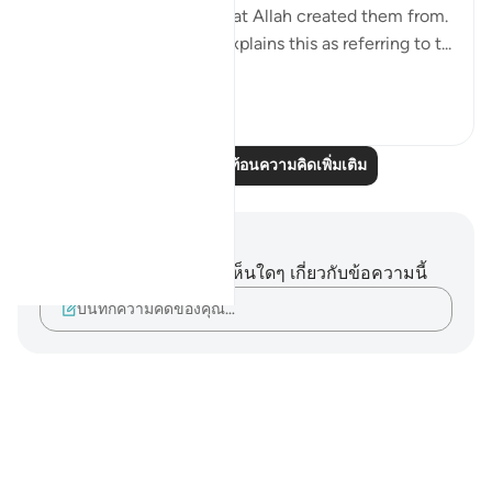
the messenger know what Allah created them from.
The Tafsir of Ibn Kathir explains this as referring to t...
ดูเพิ่มเติม
1
1
อ่านบทความสะท้อนความคิดเพิ่มเติม
บันทึกและข้อคิด
คุณไม่มีบันทึกหรือข้อคิดเห็นใดๆ เกี่ยวกับข้อความนี้
บันทึกความคิดของคุณ…