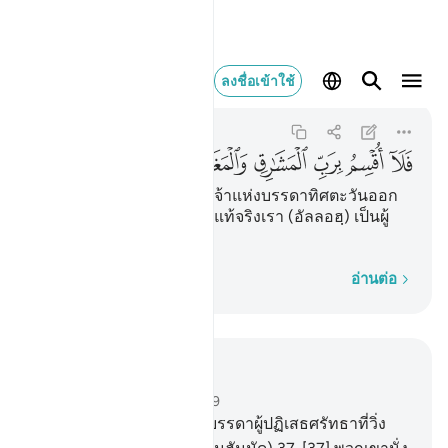
فلا اقسم برب المشارق وال
ลงชื่อเข้าใช้
Al-Ma'arij
70:40
70:40
ﳨ
ﳩ
ﳪ
ﳫ
ﳬ
ﳭ
ﳮ
ﳯ
[40] ข้าขอสาบานต่อพระเจ้าแห่งบรรดาทิศตะวันออก
และบรรดาทิศตะวันตกว่า แท้จริงเรา (อัลลอฮฺ) เป็นผู้
เดชานุภาพอย่างแน่นอน
ทีละคำ
อ่านต่อ
อ่านในบริบท
บท 70, หน้าหนังสือ 569, จุซ 29
36
.
[36] มีอะไรเกิดขึ้นแก่บรรดาผู้ปฏิเสธศรัทธาที่วิ่ง