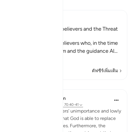
อ่านตัฟซีร์
Ibn Kathir (Abridged)
The Rebuke of the Disbelievers and the Threat
against Them
Allah rebukes the disbelievers who, in the time
of the Prophet , saw him and the guidance Al
…
อ่านเพิ่มเติม
ตัฟซีร์เพิ่มเติม
บทเรียน
In the Shade of the Quran
31 สัปดาห์ที่ผ่านมา
·
อ้างอิง
อายะห์ 70:40-41
Confirming the unbelievers' unimportance and lowly
status, the surah states that God is able to replace
them with better creatures. Furthermore, the