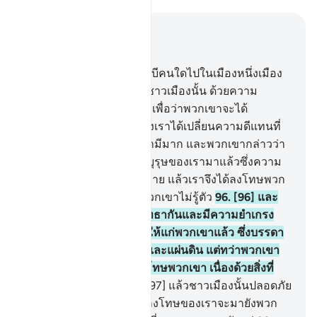
อ่านในบริบท
บท 7, หน้าหนังสือ 163, จุซ 9
94
.
[94] และเรามิได้ส่งนะบีคนใดไปในเมืองหนึ่งเมือง
ใด นอกจากเราได้ลงโทษชาวเมืองนั้น ด้วยความ
แร้นแค้น และการเจ็บป่วย เพื่อว่าพวกเขาจะได้
นอบน้อม
95
.
[95] ภายหลังเราได้เปลี่ยนความดีแทนที่
ความชั่วจนกระทั่งพวกเขามีมาก และพวกเขากล่าวว่า
แท้จริงได้ประสบแก่บรรพบุรุษของเรามาแล้วซึ่งความ
เดือดร้อน และความสุขสบาย แล้วเราจึงได้ลงโทษพวก
เขาโดยกะทันหันขณะที่พวกเขาไม่รู้ตัว
96
.
[96] และ
หากว่าชาวเมืองนั้นได้ศรัทธากันและมีความยำเกรง
แล้วไซร้ แน่นอนเราก็เปิดให้แก่พวกเขาแล้ว ซึ่งบรรดา
ความเพิ่มพูนจากฟากฟ้า และแผ่นดิน แต่ทว่าพวกเขา
ปฏิเสธ ดังนั้น เราจึงได้ลงโทษพวกเขา เนื่องด้วยสิ่งที่
พวกเขาขวนขวายไว้
97
.
[97] แล้วชาวเมืองนั้นปลอดภัย
กระนั้นหรือ ในการที่การลงโทษของเราจะมายังพวก