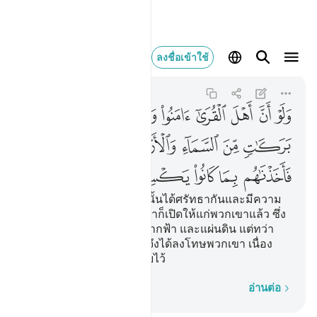
ولو ان اهل القرى ام
ลงชื่อเข้าใช้
Al-A'raf
7:96
7:96
ﱁ
ﱂ
ﱃ
ﱄ
ﱅ
ﱆ
ﱇ
ﱈ
ﱉ
ﱊ
ﱋ
ﱌ
ﱍ
ﱎ
ﱏ
ﱐ
ﱑ
ﱒ
ﱓ
[96] และหากว่าชาวเมืองนั้นได้ศรัทธากันและมีความ
ยำเกรงแล้วไซร้ แน่นอนเราก็เปิดให้แก่พวกเขาแล้ว ซึ่ง
บรรดาความเพิ่มพูนจากฟากฟ้า และแผ่นดิน แต่ทว่า
พวกเขาปฏิเสธ ดังนั้น เราจึงได้ลงโทษพวกเขา เนื่อง
ด้วยสิ่งที่พวกเขาขวนขวายไว้
ทีละคำ
อ่านต่อ