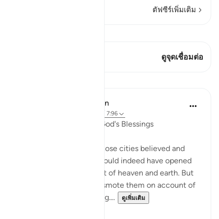
ตัฟซีร์เพิ่มเติม
ดู Qiraat
บทกวีนี้มี 1 จุดเชื่อมต่อ
ดูจุดเชื่อมต่อ
บทเรียน
In the Shade of the Quran
31 สัปดาห์ที่ผ่านมา
·
อ้างอิง
อายะห์ 7:96
A Sure Way to Receive God's Blessings
"Yet had the people of those cities believed and
been God-fearing, We would indeed have opened
up for them blessings out of heaven and earth. But
they disbelieved, so We smote them on account of
what they had been doing....
ดูเพิ่มเติม
0
0