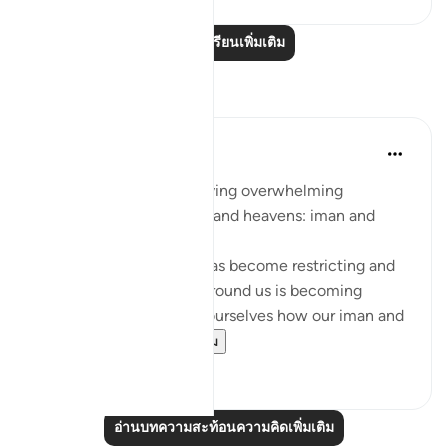
อ่านบทเรียนเพิ่มเติม
การสะท้อน
Sarah R
5 ปีที่แล้ว
·
อ้างอิง
อายะห์ 7:96
The ingredients to receiving overwhelming
blessings from the earth and heavens: iman and
taqwa.
When we feel that life has become restricting and
counting the blessings around us is becoming
difficult, we should ask ourselves how our iman and
taqwa is doing. ...
ดูเพิ่มเติม
10
1
อ่านบทความสะท้อนความคิดเพิ่มเติม