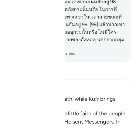
เขาในเวลากลางคืน ขณะที่พวกเขานอนหลับอยู่
98
.
[98] และชาวเมืองนั้นปลอดภัยกระนั้นหรือ ในการที่
การลงโทษของเราจะมายังพวกเขาในเวลาสายขณะที่
พวกเขากำลังเล่นสนุกสนานกันอยู่
99
.
[99] แล้วพวกเขา
ปลอดภัยจากอุบายของอัลลอฮฺกระนั้นหรือ ไม่มีใคร
มั่นใจว่าจะปลอดภัยจากอุบายของอัลลอฮฺ นอกจากกลุ่ม
ชนที่ขาดทุนเท่านั้น
-
Society of Institutes and Universities
อ่านตัฟซีร์
Ibn Kathir (Abridged)
Blessings come with Faith, while Kufr brings
Torment
Allah mentions here the little faith of the people
of the towns to whom He sent Messengers. In
ano
…
อ่านเพิ่มเติม